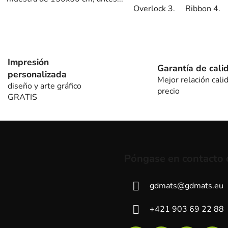
Overlock 3.
Ribbon 4.
C
o
n
Impresión
t
Garantía de cali
personalizada
r
Mejor relación cali
diseño y arte gráfico
o
precio
GRATIS
l
e
s
d
e
l
Póngase en contacto 
i
s
gdmats
@
gdmats.eu
t
a
+421 903 69 22 88
d
o