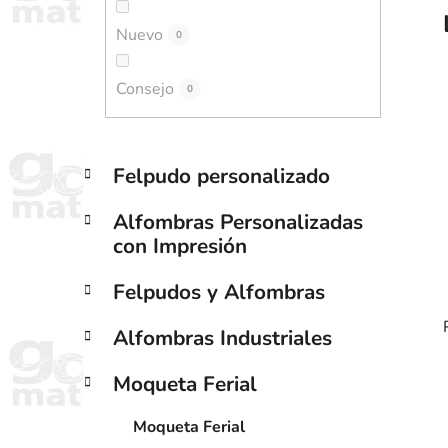
t
Nuevo
e
0
r
Consejo
a
0
l
C
Saltar
Felpudo personalizado
a
categorías
t
Alfombras Personalizadas
e
con Impresión
g
o
Felpudos y Alfombras
r
í
Alfombras Industriales
a
s
Moqueta Ferial
i
Moqueta Ferial