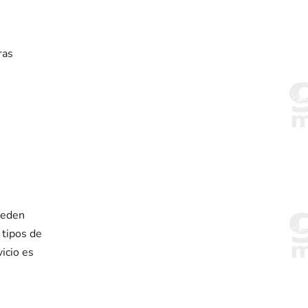
ras
ueden
 tipos de
vicio es