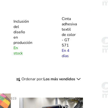
Cinta
Inclusión
adhesiva
del
textil
diseño
de color
en
- GT
producción
571
En
En 4
stock
días
C
Ordenar por:
Los más vendidos
l
a
s
Código:
619
Código:
577
i
f