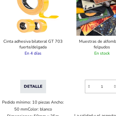
t
a
d
e
p
r
Cinta adhesiva bilateral GT 703
Muestras de alfomb
o
fuerte/delgada
felpudos
d
En 4 días
En stock
u
c
t
o
s
DETALLE
Pedido mínimo: 10 piezas Ancho:
50 mmColor: blanco
La calidad y el aspect