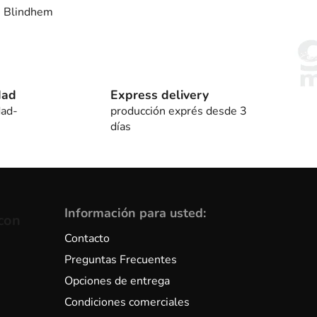
Blindhem 5.
dad
Express delivery
dad-
producción exprés desde 3
días
Información para usted:
con
Contacto
Preguntas Frecuentes
Opciones de entrega
Condiciones comerciales