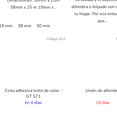
Dimensiones: 50mm x 25m
alfombra o felpudo son 
38mm x 25 m 19mm x...
tu hogar. Por eso en
que...
19 mm
38 mm
50 mm
Código:
612
Cinta adhesiva textil de color -
Unión de alfomb
GT 571
En 4 días
10 días