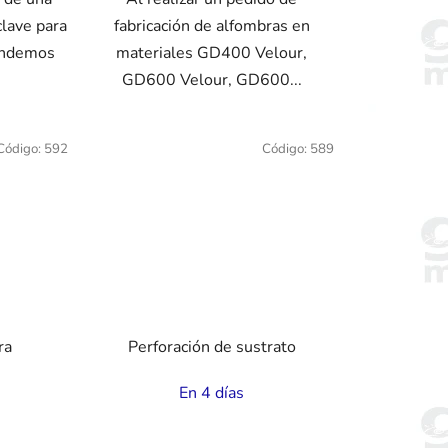
s
clave para
fabricación de alfombras en
tendemos
materiales GD400 Velour,
GD600 Velour, GD600...
Código:
592
Código:
589
ra
Perforación de sustrato
En 4 días