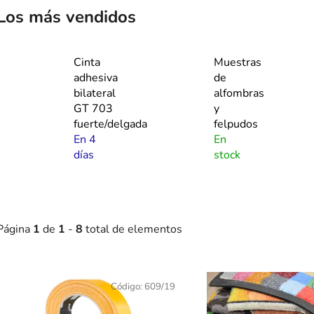
Los más vendidos
Cinta
Muestras
adhesiva
de
bilateral
alfombras
GT 703
y
fuerte/delgada
felpudos
En 4
En
días
stock
Página
1
de
1
-
8
total de elementos
L
Código:
609/19
s