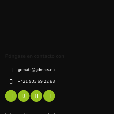
Póngase en contacto con
gdmats
@
gdmats.eu
+421 903 69 22 88