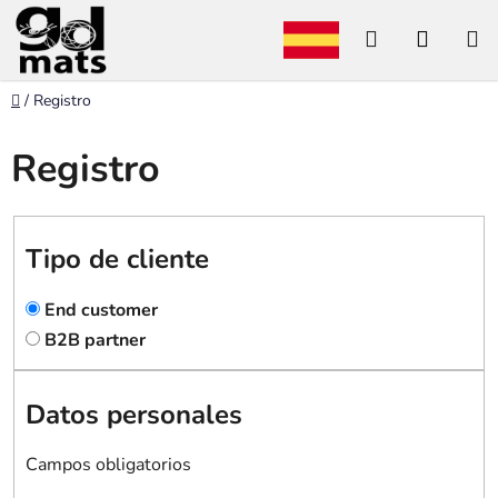
Ir
Buscar
CESTA
al
contenido
en
DE
Inicio
/
Registro
LA
Registro
COMP
Tipo de cliente
End customer
B2B partner
Datos personales
Campos obligatorios