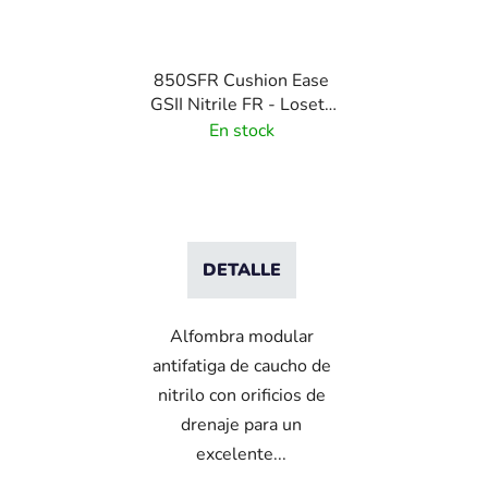
850SFR Cushion Ease
GSII Nitrile FR - Loseta
antifatiga de nitrilo -
En stock
Grip Step 91x91 cm
DETALLE
Alfombra modular
antifatiga de caucho de
nitrilo con orificios de
drenaje para un
excelente...