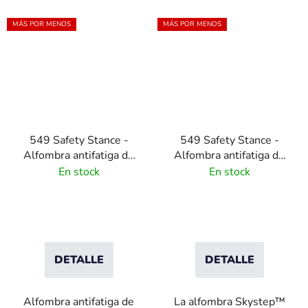
MÁS POR MENOS
MÁS POR MENOS
549 Safety Stance -
549 Safety Stance -
Alfombra antifatiga de
Alfombra antifatiga de
nitrilo de alta calidad
nitrilo de alta calidad
En stock
En stock
con bordes de
con sistema de drenaje
seguridad naranjas
- negra
DETALLE
DETALLE
Alfombra antifatiga de
La alfombra Skystep™