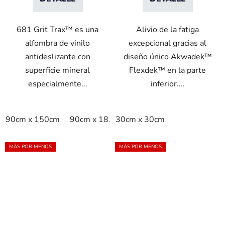
681 Grit Trax™ es una
Alivio de la fatiga
alfombra de vinilo
excepcional gracias al
antideslizante con
diseño único Akwadek™
superficie mineral
Flexdek™ en la parte
especialmente...
inferior....
90cm x 150cm
90cm x 18.3m
30cm x 30cm
90cm x linm
MÁS POR MENOS
MÁS POR MENOS