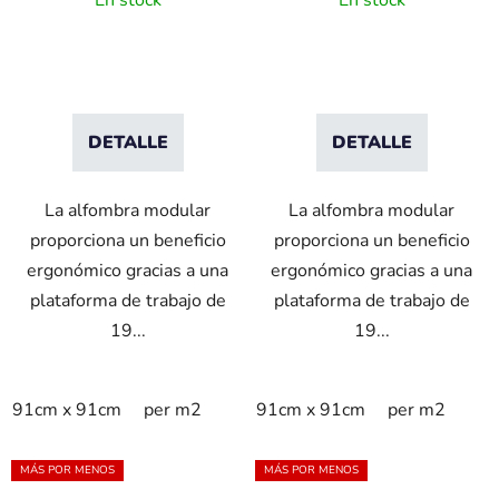
En stock
En stock
nitrilo con retardo de
intensivo - Negro
llama - Negra
DETALLE
DETALLE
La alfombra modular
La alfombra modular
proporciona un beneficio
proporciona un beneficio
ergonómico gracias a una
ergonómico gracias a una
plataforma de trabajo de
plataforma de trabajo de
19...
19...
91cm x 91cm
per m2
91cm x 91cm
per m2
MÁS POR MENOS
MÁS POR MENOS