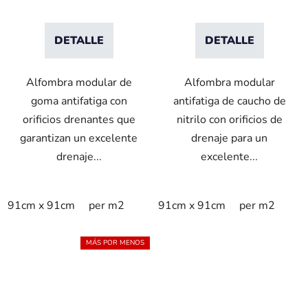
DETALLE
DETALLE
Alfombra modular de
Alfombra modular
goma antifatiga con
antifatiga de caucho de
orificios drenantes que
nitrilo con orificios de
garantizan un excelente
drenaje para un
drenaje...
excelente...
91cm x 91cm
per m2
91cm x 91cm
per m2
MÁS POR MENOS