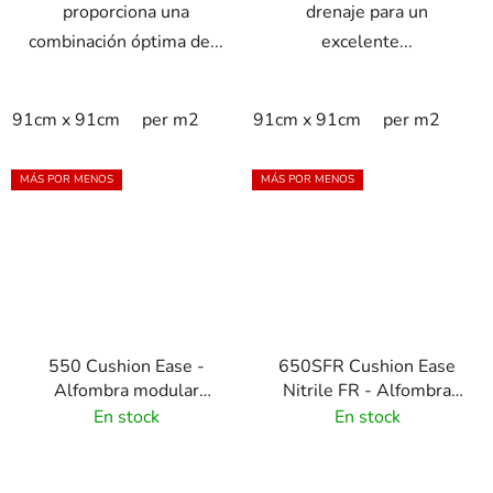
proporciona una
drenaje para un
combinación óptima de...
excelente...
91cm x 91cm
per m2
91cm x 91cm
per m2
MÁS POR MENOS
MÁS POR MENOS
550 Cushion Ease -
650SFR Cushion Ease
Alfombra modular
Nitrile FR - Alfombra
antifatiga con sistema
modular de nitrilo
En stock
En stock
de drenaje
ignífuga con drenaje