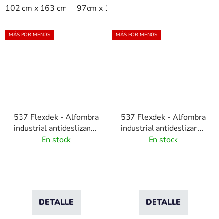
102 cm x 163 cm
97cm x 163cm
MÁS POR MENOS
MÁS POR MENOS
537 Flexdek - Alfombra
537 Flexdek - Alfombra
industrial antideslizante
industrial antideslizante
para carga alta -
para carga alta - negra
En stock
En stock
negra/amarilla
DETALLE
DETALLE