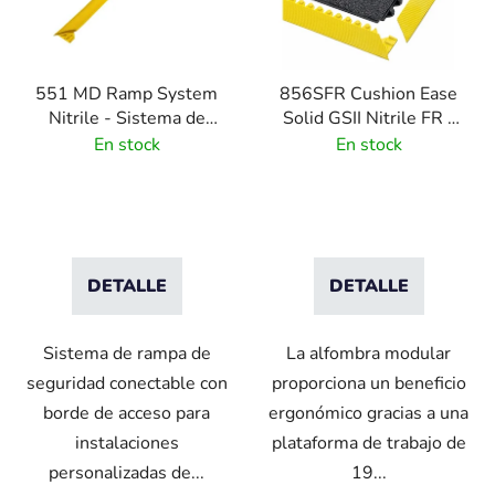
a
d
e
551 MD Ramp System
856SFR Cushion Ease
p
Nitrile - Sistema de
Solid GSII Nitrile FR -
r
acceso para alfombras
Loseta modular de
En stock
En stock
o
industriales - amarilla
caucho de nitrilo con
d
retardo de llama -
u
Negra
c
t
DETALLE
DETALLE
o
s
Sistema de rampa de
La alfombra modular
seguridad conectable con
proporciona un beneficio
borde de acceso para
ergonómico gracias a una
instalaciones
plataforma de trabajo de
personalizadas de...
19...