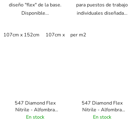
diseño "flex" de la base.
para puestos de trabajo
Disponible...
individuales diseñada...
107cm x 152cm
107cm x 183cm
per m2
76cm x 152cm
547 Diamond Flex
547 Diamond Flex
Nitrile - Alfombra
Nitrile - Alfombra
antifatiga con patrón
antifatiga con patrón
En stock
En stock
diamante resistente a
diamante resistente a
aceites - negra/amarilla
aceites - negra