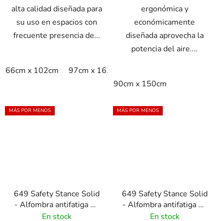
alta calidad diseñada para
ergonómica y
su uso en espacios con
económicamente
frecuente presencia de...
diseñada aprovecha la
potencia del aire....
66cm x 102cm
97cm x 163cm
97cm x 315cm
per m2
90cm x 150cm
MÁS POR MENOS
MÁS POR MENOS
649 Safety Stance Solid
649 Safety Stance Solid
- Alfombra antifatiga de
- Alfombra antifatiga de
alta calidad - naranja
alta calidad - negro
En stock
En stock