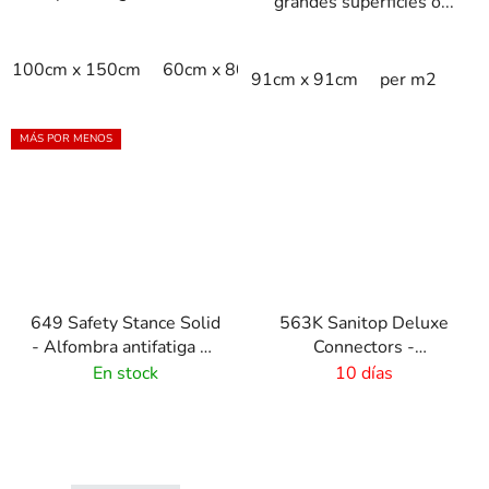
grandes superficies o...
100cm x 150cm
60cm x 80cm
75cm x 100cm
80cm 
91cm x 91cm
per m2
MÁS POR MENOS
649 Safety Stance Solid
563K Sanitop Deluxe
- Alfombra antifatiga de
Connectors -
alta calidad - negra
Connectors for rubber
En stock
10 días
mats