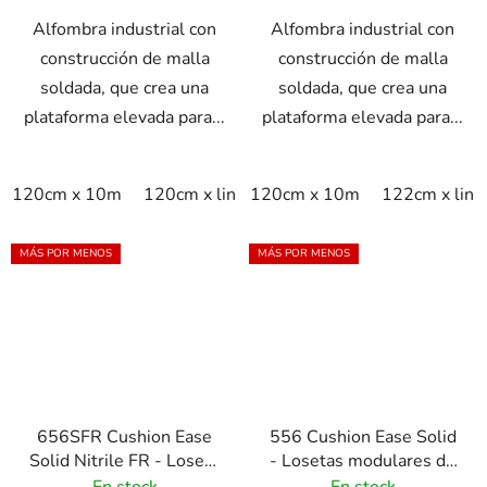
Alfombra industrial con
Alfombra industrial con
construcción de malla
construcción de malla
soldada, que crea una
soldada, que crea una
plataforma elevada para...
plataforma elevada para...
120cm x 10m
120cm x linm
120cm x 10m
60cm x 10m
122cm x lin
60cm x lin
MÁS POR MENOS
MÁS POR MENOS
656SFR Cushion Ease
556 Cushion Ease Solid
Solid Nitrile FR - Loseta
- Losetas modulares de
modular de caucho de
caucho para uso