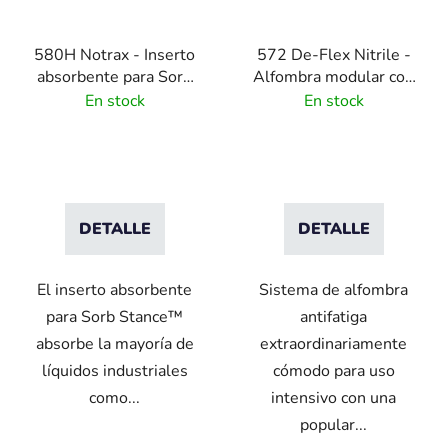
580H Notrax - Inserto
572 De-Flex Nitrile -
absorbente para Sorb
Alfombra modular con
Stance
sistema de encaje doble
En stock
En stock
DETALLE
DETALLE
El inserto absorbente
Sistema de alfombra
para Sorb Stance™
antifatiga
absorbe la mayoría de
extraordinariamente
líquidos industriales
cómodo para uso
como...
intensivo con una
popular...