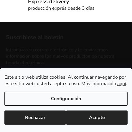
a
Express delivery
d
producción exprés desde 3 días
o
P
i
Suscribirse al boletín
e
d
Introduzca su correo electrónico y le enviaremos
e
información sobre los nuevos productos de nuestra
p
tienda electrónica.
á
Correo electrónico
Este sitio web utiliza cookies. Al continuar navegando por
g
este sitio web, usted acepta su uso. Más información
aquí
.
i
By entering your e-mail, you agree to
terms of
n
personal data protection
Configuración
a
SUSCRÍBASE A
Rechazar
Acepte