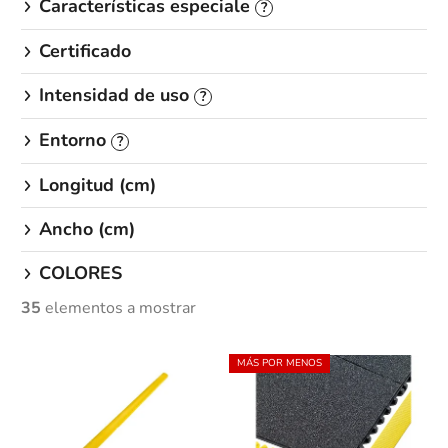
Características especiale
?
o
s
Certificado
Intensidad de uso
?
Entorno
?
Longitud (cm)
Ancho (cm)
COLORES
35
elementos a mostrar
L
MÁS POR MENOS
i
s
t