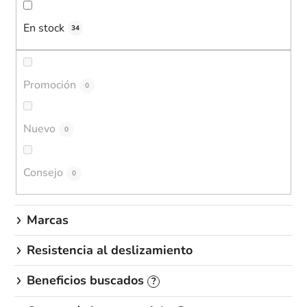
f
En stock
i
34
c
a
c
Promoción
0
i
ó
Nuevo
0
n
d
e
Consejo
0
p
r
Marcas
o
d
Resistencia al deslizamiento
u
c
Beneficios buscados
?
t