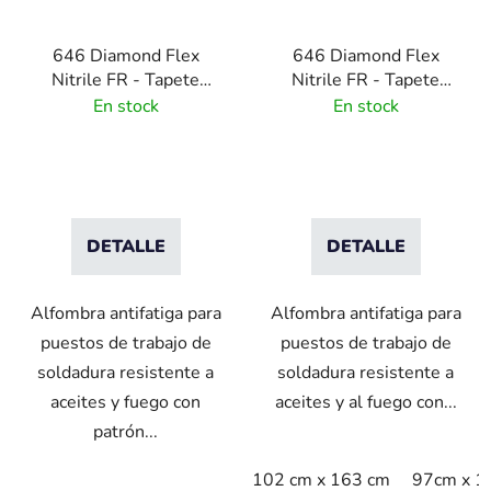
646 Diamond Flex
646 Diamond Flex
Nitrile FR - Tapete
Nitrile FR - Tapete
antifatiga para
antifatiga para
En stock
En stock
soldadura con patrón
soldadura con patrón
diamante -
diamante - negra
negra/amarilla
DETALLE
DETALLE
Alfombra antifatiga para
Alfombra antifatiga para
puestos de trabajo de
puestos de trabajo de
soldadura resistente a
soldadura resistente a
aceites y fuego con
aceites y al fuego con...
patrón...
102 cm x 163 cm
97cm x 1