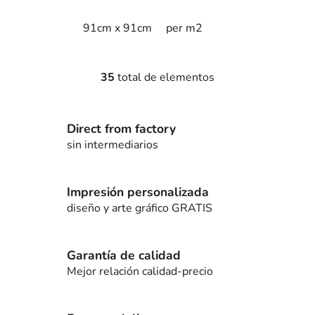
91cm x 91cm
per m2
35
total de elementos
C
o
n
Direct from factory
t
r
sin intermediarios
o
l
e
Impresión personalizada
s
diseño y arte gráfico GRATIS
d
e
l
Garantía de calidad
i
Mejor relación calidad-precio
s
t