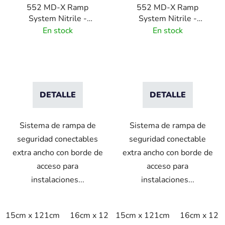
552 MD-X Ramp
552 MD-X Ramp
System Nitrile -
System Nitrile -
Sistema de acceso extra
Sistema de acceso extra
En stock
En stock
ancho - amarilla
ancho - negra
DETALLE
DETALLE
Sistema de rampa de
Sistema de rampa de
seguridad conectables
seguridad conectable
extra ancho con borde de
extra ancho con borde de
acceso para
acceso para
instalaciones...
instalaciones...
15cm x 121cm
16cm x 121cm
15cm x 121cm
16cm x 121