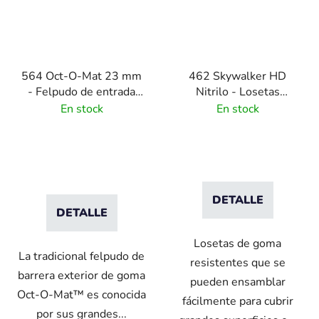
564 Oct-O-Mat 23 mm
462 Skywalker HD
- Felpudo de entrada
Nitrilo - Losetas
octogonal clásica
gumosas nitriladas con
En stock
En stock
patrón burbuja
DETALLE
DETALLE
Losetas de goma
La tradicional felpudo de
resistentes que se
barrera exterior de goma
pueden ensamblar
Oct-O-Mat™ es conocida
fácilmente para cubrir
por sus grandes...