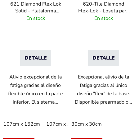
621 Diamond Flex Lok
620-Tile Diamond
Solid - Plataforma
Flex-Lok - Loseta para
modular PVC
plataforma modular
En stock
En stock
PVC - 30x30 cm
DETALLE
DETALLE
Alivio excepcional de la
Excepcional alivio de la
fatiga gracias al diseño
fatiga gracias al único
flexible único en la parte
diseño "flex" de la base.
inferior. El sistema...
Disponible prearmado o...
107cm x 152cm
107cm x 183cm
30cm x 30cm
76cm x 152cm