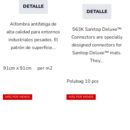
DETALLE
DETALLE
Alfombra antifatiga de
563K Sanitop Deluxe™
alta calidad para entornos
Connectors are specially
industriales pesados. El
designed connectors for
patrón de superficie...
Sanitop Deluxe™ mats.
They...
91cm x 91cm
per m2
Polybag 10 pcs
MÁS POR MENOS
MÁS POR MENOS