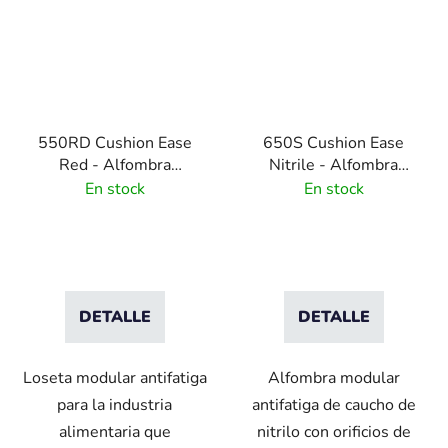
550RD Cushion Ease
650S Cushion Ease
Red - Alfombra
Nitrile - Alfombra
antifatiga para industria
modular antifatiga con
En stock
En stock
alimentaria - 91 cm x
goma de nitrilo y
91 cm
drenaje - 91 cm x 91 cm
DETALLE
DETALLE
Loseta modular antifatiga
Alfombra modular
para la industria
antifatiga de caucho de
alimentaria que
nitrilo con orificios de