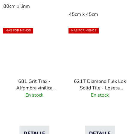
80cm x linm
45cm x 45cm
MÁS POR MENOS
MÁS POR MENOS
681 Grit Trax -
621T Diamond Flex Lok
Alfombra vinílica
Solid Tile - Loseta
antideslizante
modular de PVC -
En stock
En stock
resistente a aceites
30x30 cm
DETALLE
DETALLE