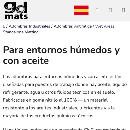
Ir
Buscar
CESTA
al
contenido
en
DE
Inicio
/
Alfombras Industriales
/
Alfombras Antifatiga
/
Wet Areas
LA
Standalone Matting
COMP
Para entornos húmedos y
con aceite
Las alfombras para entornos húmedos y con aceite están
diseñadas para puestos de trabajo donde hay aceite, líquido
refrigerante, agua u otros fluidos técnicos en el suelo.
Fabricadas en goma nitrilo al 100% — un material
resistente a los aceites industriales, lubricantes y a la
mayoría de los productos químicos técnicos.
Usos típicos: máquinas de mecanizado CNC, mecanizado de