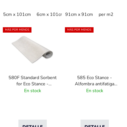
5cm x 101cm
6cm x 101cm
91cm x 91cm
per m2
MÁS POR MENOS
MÁS POR MENOS
580F Standard Sorbent
585 Eco Stance -
for Eco Stance -
Alfombra antifatiga
Absorbente industrial
resistente con
En stock
En stock
de alta resistencia
alojamiento para
absorbente
DETALLE
DETALLE