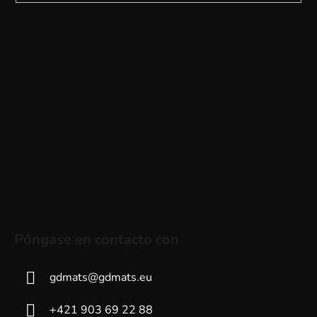
Póngase en contacto con
gdmats
@
gdmats.eu
+421 903 69 22 88