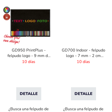
GD950 PrintPlus -
GD700 Indoor - felpudo
felpudo logo - 9 mm de
logo - 7 mm - 2 cm
pelo - borde de goma
borde
10 días
10 días
de 2 cm
DETALLE
DETALLE
¿Busca una felpudo de
¿Busca una felpudo de