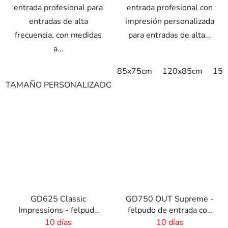
entrada profesional para
entrada profesional con
entradas de alta
impresión personalizada
frecuencia, con medidas
para entradas de alta...
a...
85x75cm
120x85cm
150
TAMAÑO PERSONALIZADO
85x60cm
85x75cm
120
GD625 Classic
GD750 OUT Supreme -
Impressions - felpudo
felpudo de entrada con
logo con impresión HD
impresión personalizada
10 días
10 días