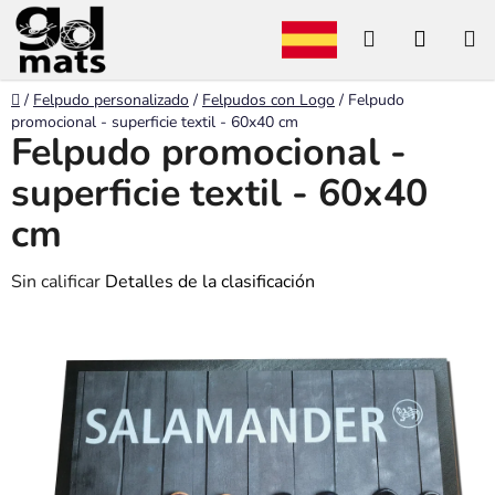
Ir
Buscar
CESTA
al
contenido
en
DE
Inicio
/
Felpudo personalizado
/
Felpudos con Logo
/
Felpudo
LA
promocional - superficie textil - 60x40 cm
Felpudo promocional -
COMP
superficie textil - 60x40
cm
La
Sin calificar
Detalles de la clasificación
valoración
media
del
producto
es
de
0,0