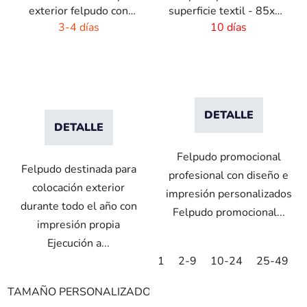
exterior felpudo con
superficie textil - 85x60
logo - 7 mm flor
cm
3-4 días
10 días
DETALLE
DETALLE
Felpudo promocional
Felpudo destinada para
profesional con diseño e
colocación exterior
impresión personalizados
durante todo el año con
Felpudo promocional...
impresión propia
Ejecución a...
1
2-9
10-24
25-49
TAMAÑO PERSONALIZADO
85x60cm
85x75cm
115