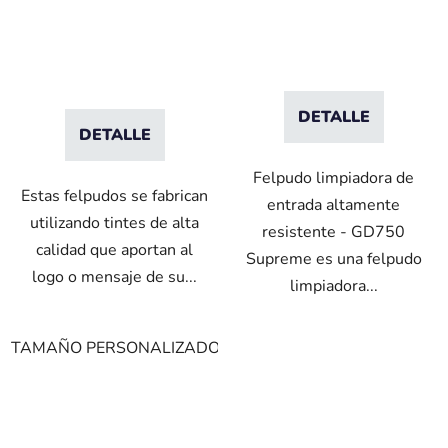
- 6 mm de pelo
DETALLE
DETALLE
Felpudo limpiadora de
Estas felpudos se fabrican
entrada altamente
utilizando tintes de alta
resistente - GD750
calidad que aportan al
Supreme es una felpudo
logo o mensaje de su...
limpiadora...
TAMAÑO PERSONALIZADO
85x60cm
85x75cm
150