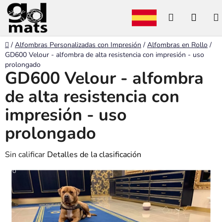
Ir
Buscar
CEST
al
contenido
en
DE
Inicio
/
Alfombras Personalizadas con Impresión
/
Alfombras en Rollo
/
LA
GD600 Velour - alfombra de alta resistencia con impresión - uso
prolongado
COM
GD600 Velour - alfombra
de alta resistencia con
impresión - uso
prolongado
La
Sin calificar
Detalles de la clasificación
valoración
VO
media
del
producto
es