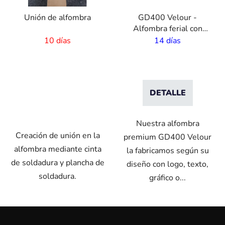
Unión de alfombra
GD400 Velour -
Alfombra ferial con
impresión propia -
10 días
14 días
ancho 2 m
DETALLE
Nuestra alfombra
Creación de unión en la
premium GD400 Velour
alfombra mediante cinta
la fabricamos según su
de soldadura y plancha de
diseño con logo, texto,
soldadura.
gráfico o...
P