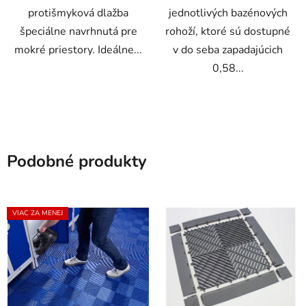
protišmyková dlažba
jednotlivých bazénových
špeciálne navrhnutá pre
rohoží, ktoré sú dostupné
mokré priestory. Ideálne...
v do seba zapadajúcich
0,58...
Podobné produkty
VIAC ZA MENEJ