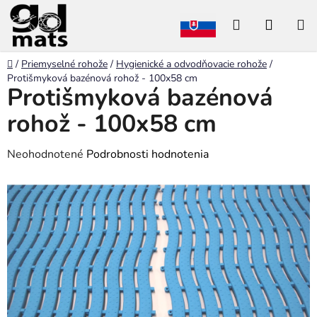
Prejsť
Hľadať
NÁKU
na
obsah
KOŠÍK
Domov
/
Priemyselné rohože
/
Hygienické a odvodňovacie rohože
/
Protišmyková bazénová rohož - 100x58 cm
Protišmyková bazénová
rohož - 100x58 cm
Priemerné
Neohodnotené
Podrobnosti hodnotenia
hodnotenie
produktu
je
0,0
z
5
hviezdičiek.