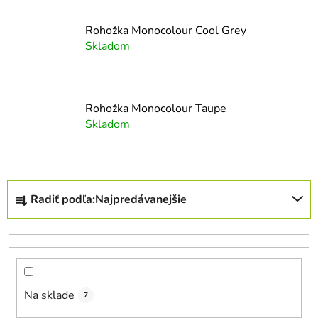
Rohožka Monocolour Cool Grey
Skladom
Rohožka Monocolour Taupe
Skladom
R
Radiť podľa:
Najpredávanejšie
a
d
e
n
i
Na sklade
e
7
p