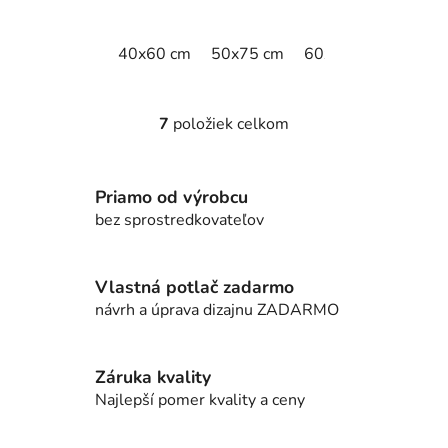
40x60 cm
50x75 cm
60x90 cm
60x18
7
položiek celkom
O
v
l
Priamo od výrobcu
á
d
bez sprostredkovateľov
a
c
i
Vlastná potlač zadarmo
e
návrh a úprava dizajnu ZADARMO
p
r
v
Záruka kvality
k
Najlepší pomer kvality a ceny
y
v