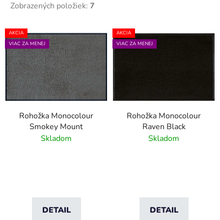
Zobrazených položiek:
7
V
AKCIA
AKCIA
ý
VIAC ZA MENEJ
VIAC ZA MENEJ
p
i
s
p
r
Rohožka Monocolour
Rohožka Monocolour
o
Smokey Mount
Raven Black
d
Skladom
Skladom
u
k
t
o
v
DETAIL
DETAIL