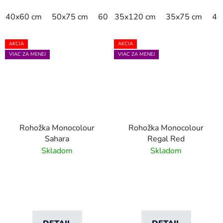
40x60 cm
50x75 cm
60x90 cm
35x120 cm
60x180 cm
35x75 cm
75x12
40
AKCIA
AKCIA
VIAC ZA MENEJ
VIAC ZA MENEJ
Rohožka Monocolour
Rohožka Monocolour
Sahara
Regal Red
Skladom
Skladom