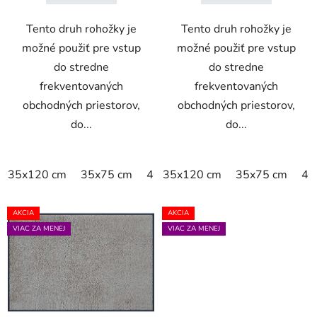
Tento druh rohožky je
Tento druh rohožky je
možné použiť pre vstup
možné použiť pre vstup
do stredne
do stredne
frekventovaných
frekventovaných
obchodných priestorov,
obchodných priestorov,
do...
do...
35x120 cm
35x75 cm
40x60 cm
35x120 cm
50x75 cm
35x75 cm
60x90 
40
AKCIA
AKCIA
VIAC ZA MENEJ
VIAC ZA MENEJ