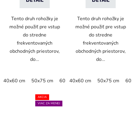
DETAIL
DETAIL
Tento druh rohožky je
Tento druh rohožky je
možné použiť pre vstup
možné použiť pre vstup
do stredne
do stredne
frekventovaných
frekventovaných
obchodných priestorov,
obchodných priestorov,
do...
do...
40x60 cm
50x75 cm
60x90 cm
40x60 cm
60x180 cm
50x75 cm
75x12
60x
AKCIA
VIAC ZA MENEJ