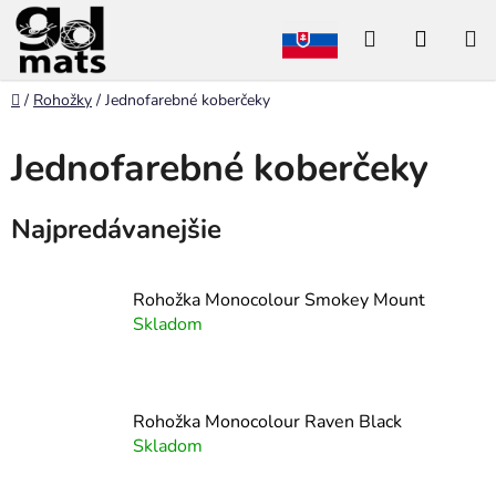
Prejsť
Hľadať
NÁKU
na
obsah
KOŠÍK
Domov
/
Rohožky
/
Jednofarebné koberčeky
Jednofarebné koberčeky
Najpredávanejšie
Rohožka Monocolour Smokey Mount
Skladom
Rohožka Monocolour Raven Black
Skladom