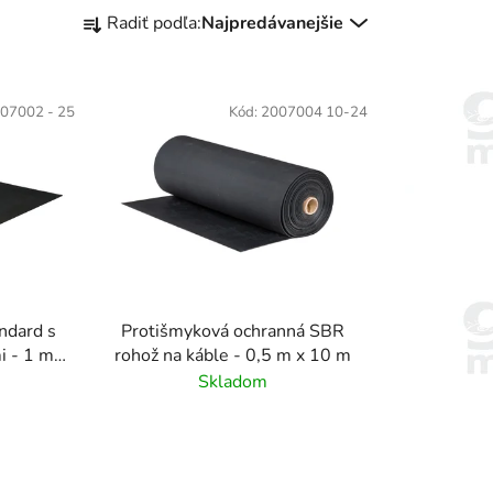
R
Radiť podľa:
Najpredávanejšie
a
d
e
07002 - 25
Kód:
2007004 10-24
n
i
e
p
r
o
d
u
ndard s
Protišmyková ochranná SBR
k
 - 1 m x
rohož na káble - 0,5 m x 10 m
t
Skladom
o
v