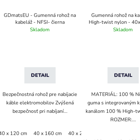
GDmatsEU - Gumenná rohož na
Gumenná rohož na ka
kabeláž - NFSI- čierna
High-twist nylon - 4
Skladom
Skladom
DETAIL
DETAIL
Bezpečnostná rohož pre nabíjacie
MATERIÁL: 100 % Nit
káble elektromobilov Zvýšená
guma s integrovaným 
bezpečnosť pri nabíjaní...
kanálom 100 % High-tw
ROZMER:...
40 x 120 cm
40 x 160 cm
40 x 200 cm