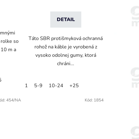
DETAIL
emnými
Táto SBR protišmyková ochranná
rolke so
rohož na káble je vyrobená z
 10 m a
vysoko odolnej gumy, ktorá
chráni...
5
1
5-9
10-24
+25
ód:
454/NA
Kód:
1854