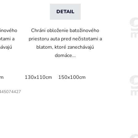
DETAIL
žinového
Chráni obloženie batožinového
otami a
priestoru auta pred nečistotami a
hávajú
blatom, ktoré zanechávajú
domáce...
cm
130x110cm
150x100cm
445074427