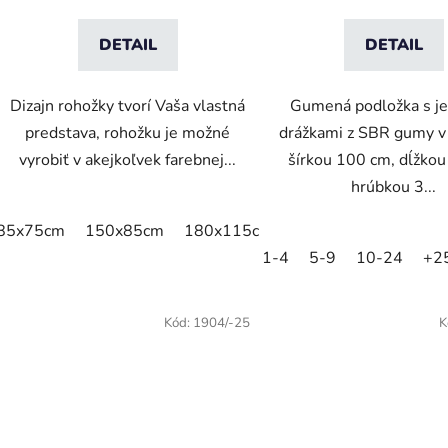
DETAIL
DETAIL
Dizajn rohožky tvorí Vaša vlastná
Gumená podložka s j
predstava, rohožku je možné
drážkami z SBR gumy v 
vyrobiť v akejkoľvek farebnej...
šírkou 100 cm, dĺžkou
hrúbkou 3...
85x75cm
150x85cm
180x115cm
250x150cm
1-4
5-9
10-24
+2
Kód:
1904/-25
K