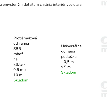
premysleným detailom chránia interiér vozidla a
Protišmyková
ochranná
Univerzálna
SBR
gumená
rohož
podložka
na
- 0,5 m
káble -
x 5 m
0,5 m x
Skladom
10 m
Skladom