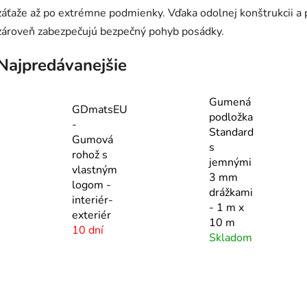
záťaže až po extrémne podmienky. Vďaka odolnej konštrukcii a 
zároveň zabezpečujú bezpečný pohyb posádky.
Najpredávanejšie
Gumená
GDmatsEU
podložka
-
Standard
Gumová
s
rohož s
jemnými
vlastným
3 mm
logom -
drážkami
interiér-
- 1 m x
exteriér
10 m
10 dní
Skladom