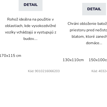
DETAIL
DETAIL
Rohož ideálna na použitie v
Chráni obloženie bato
oblastiach, kde vysokozdvižné
priestoru pred nečist
vozíky vchádzajú a vystupujú z
blatom, ktoré zanec
budov....
domáce...
170x115 cm
130x110cm
150x100
Kód:
9010216066203
Kód:
4032