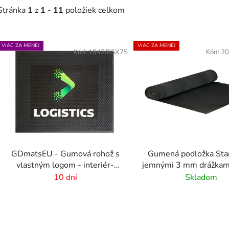
Stránka
1
z
1
-
11
položiek celkom
V
VIAC ZA MENEJ
VIAC ZA MENEJ
ý
Kód:
1942/85X75
Kód:
20
p
s
p
r
o
d
GDmatsEU - Gumová rohož s
Gumená podložka Sta
u
vlastným logom - interiér-
jemnými 3 mm drážkami
k
exteriér
10 m
10 dní
Skladom
t
o
v