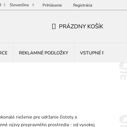
R
Slovenčina
Prihlásenie
Registrácia
PRÁZDNY KOŠÍK
NÁKUPNÝ
KOŠÍK
RCE
REKLAMNÉ PODLOŽKY
VSTUPNÉ ROHOŽE
konalé riešenie pre udržanie čistoty a
enné výzvy prepravného prostredia - od vysokej