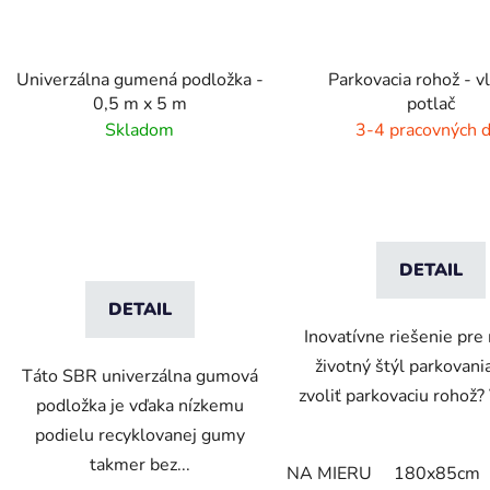
Univerzálna gumená podložka -
Parkovacia rohož - v
0,5 m x 5 m
potlač
Skladom
3-4 pracovných d
DETAIL
DETAIL
Inovatívne riešenie pr
životný štýl parkovani
Táto SBR univerzálna gumová
zvoliť parkovaciu rohož? 
podložka je vďaka nízkemu
podielu recyklovanej gumy
takmer bez...
NA MIERU
180x85cm