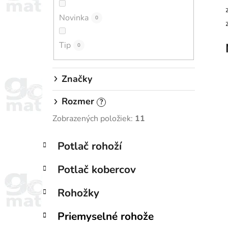
n
Novinka
e
0
l
Tip
0
Značky
Rozmer
?
Zobrazených položiek:
11
K
Preskočiť
Potlač rohoží
a
kategórie
t
Potlač kobercov
e
g
Rohožky
ó
r
Priemyselné rohože
i