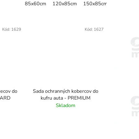
85x60cm
120x85cm
150x85cm
175x115c
Kód:
1629
Kód:
1627
recov do
Sada ochranných kobercov do
NDARD
kufru auta - PREMIUM
Skladom