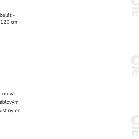
beláž -
0x120 cm
rilová
káblovým
ist nylon