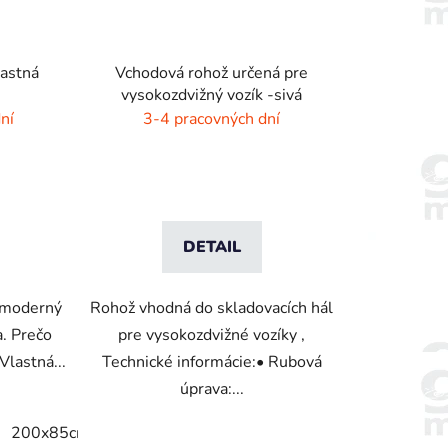
lastná
Vchodová rohož určená pre
vysokozdvižný vozík -sivá
ní
3-4 pracovných dní
DETAIL
e moderný
Rohož vhodná do skladovacích hál
a. Prečo
pre vysokozdvižné vozíky ,
Vlastná...
Technické informácie:• Rubová
úprava:...
200x85cm
200x115cm
240x115cm
250x115cm
2