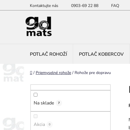
Prejsť
Kontaktujte nás
0903-69 22 88
FAQ
na
obsah
POTLAČ ROHOŽÍ
POTLAČ KOBERCOV
Domov
/
Priemyselné rohože
/
Rohože pre dopravu
B
o
č
Na sklade
n
7
ý
p
Akcia
0
a