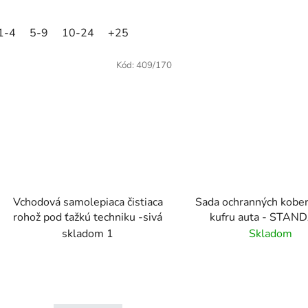
1-4
5-9
10-24
+25
Kód:
409/170
Vchodová samolepiaca čistiaca
Sada ochranných kobe
rohož pod ťažkú techniku -sivá
kufru auta - STA
skladom 1
Skladom