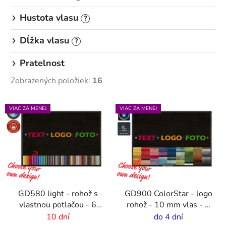
Hustota vlasu
?
Dĺžka vlasu
?
Pratelnost
Zobrazených položiek:
16
V
VIAC ZA MENEJ
VIAC ZA MENEJ
ý
p
i
s
p
r
GD580 light - rohož s
GD900 ColorStar - logo
o
vlastnou potlačou - 6
rohož - 10 mm vlas - 2
d
mm vlas
cm gumový okraj
10 dní
do 4 dní
u