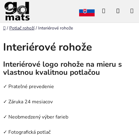
Prejsť
Hľadať
NÁKU
na
obsah
KOŠÍK
Domov
/
Potlač rohoží
/
Interiérové rohože
Interiérové rohože
Interiérové logo rohože na mieru s
vlastnou kvalitnou potlačou
✓ Prateľné prevedenie
✓ Záruka 24 mesiacov
✓ Neobmedzený výber farieb
✓ Fotografická potlač