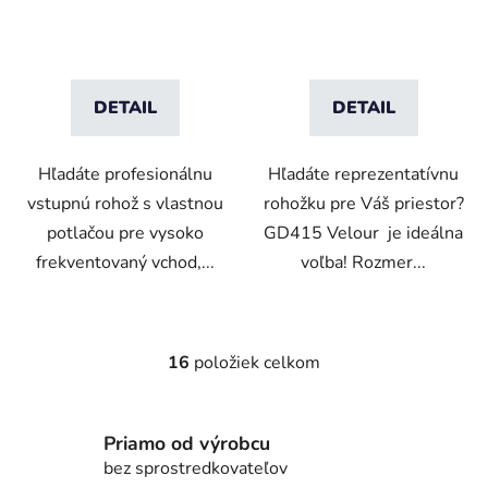
DETAIL
DETAIL
Hľadáte profesionálnu
Hľadáte reprezentatívnu
vstupnú rohož s vlastnou
rohožku pre Váš priestor?
potlačou pre vysoko
GD415 Velour je ideálna
frekventovaný vchod,...
voľba! Rozmer...
16
položiek celkom
O
v
l
Priamo od výrobcu
á
d
bez sprostredkovateľov