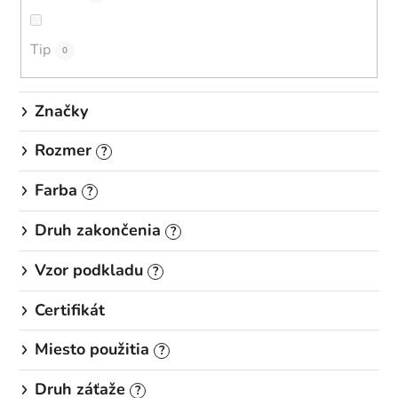
k
t
o
Tip
0
v
Značky
Rozmer
?
Farba
?
Druh zakončenia
?
Vzor podkladu
?
Certifikát
Miesto použitia
?
Druh záťaže
?