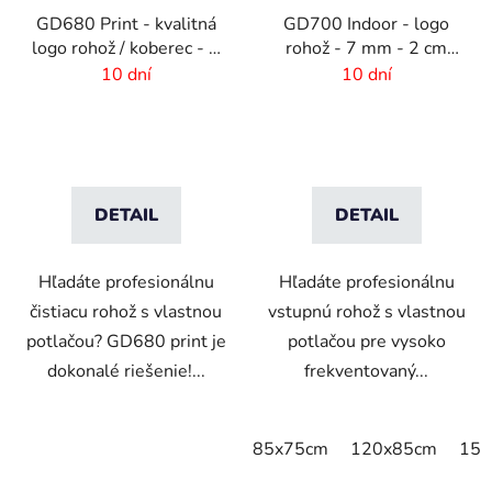
GD680 Print - kvalitná
GD700 Indoor - logo
logo rohož / koberec - 8
rohož - 7 mm - 2 cm
mm vlas - rozmer na
gumový okraj
10 dní
10 dní
mieru
DETAIL
DETAIL
Hľadáte profesionálnu
Hľadáte profesionálnu
čistiacu rohož s vlastnou
vstupnú rohož s vlastnou
potlačou? GD680 print je
potlačou pre vysoko
dokonalé riešenie!...
frekventovaný...
85x75cm
120x85cm
150