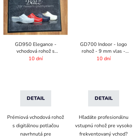
GD950 Elegance -
GD700 Indoor - logo
vchodová rohož s
rohož - 9 mm vlas -
digitálnou potlačou - 6
rozmer na mieru
10 dní
10 dní
mm vlas
DETAIL
DETAIL
Prémiová vchodová rohož
Hľadáte profesionálnu
s digitálnou potlačou
vstupnú rohož pre vysoko
navrhnutá pre
frekventovaný vchod?