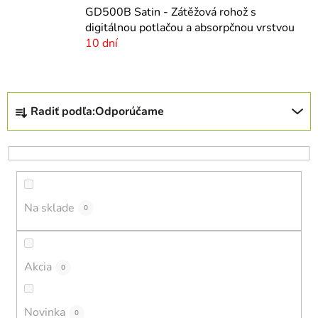
GD500B Satin - Zátěžová rohož s
digitálnou potlačou a absorpčnou vrstvou
10 dní
R
Radiť podľa:
Odporúčame
a
d
e
n
i
Na sklade
e
0
p
r
o
Akcia
0
d
u
Novinka
0