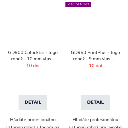
VIAC ZA MENEJ
GD900 ColorStar - logo
GD950 PrintPlus - logo
rohož - 10 mm vlas -
rohož - 9 mm vlas - 2
rozmer na mieru
cm gumový okraj
10 dní
10 dní
DETAIL
DETAIL
Hľadáte profesionálnu
Hľadáte profesionálnu
vstupnú rohož s logom na
vstupnú rohož pre vysoko