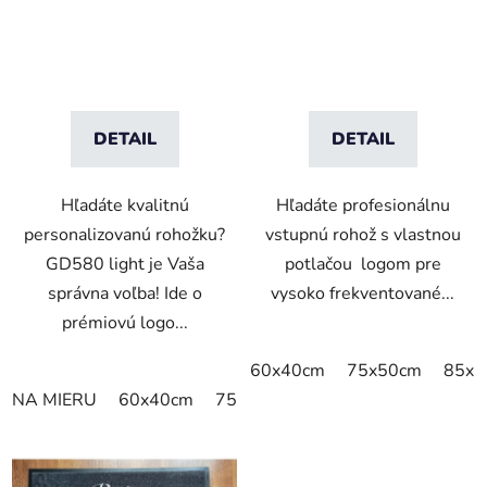
k
t
o
v
DETAIL
DETAIL
Hľadáte kvalitnú
Hľadáte profesionálnu
personalizovanú rohožku?
vstupnú rohož s vlastnou
GD580 light je Vaša
potlačou logom pre
správna voľba! Ide o
vysoko frekventované...
prémiovú logo...
60x40cm
75x50cm
85x6
NA MIERU
60x40cm
75x60cm
85x60cm
85x75cm