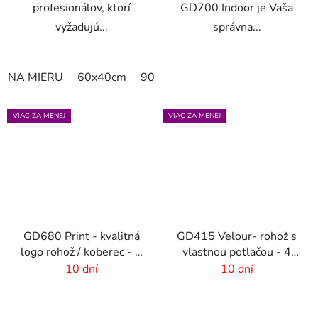
profesionálov, ktorí
GD700 Indoor je Vaša
vyžadujú...
správna...
NA MIERU
60x40cm
90x60cm
60cm x 80cm
65cm
VIAC ZA MENEJ
VIAC ZA MENEJ
GD680 Print - kvalitná
GD415 Velour- rohož s
logo rohož / koberec - 8
vlastnou potlačou - 4
mm vlas
mm vlas
10 dní
10 dní