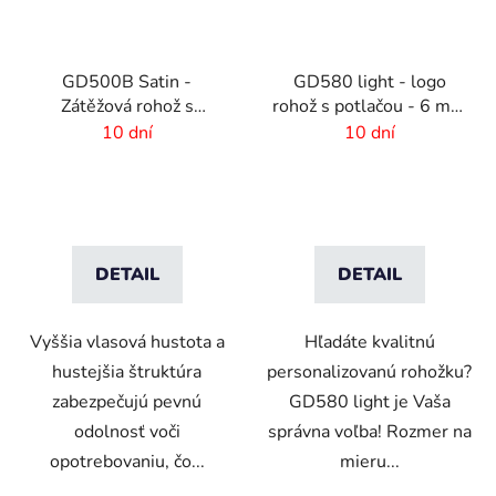
GD500B Satin -
GD580 light - logo
Zátěžová rohož s
rohož s potlačou - 6 mm
digitálnou potlačou a
vlas - rozmer na zákazku
10 dní
10 dní
absorpčnou vrstvou
DETAIL
DETAIL
Vyššia vlasová hustota a
Hľadáte kvalitnú
hustejšia štruktúra
personalizovanú rohožku?
zabezpečujú pevnú
GD580 light je Vaša
odolnosť voči
správna voľba! Rozmer na
opotrebovaniu, čo...
mieru...