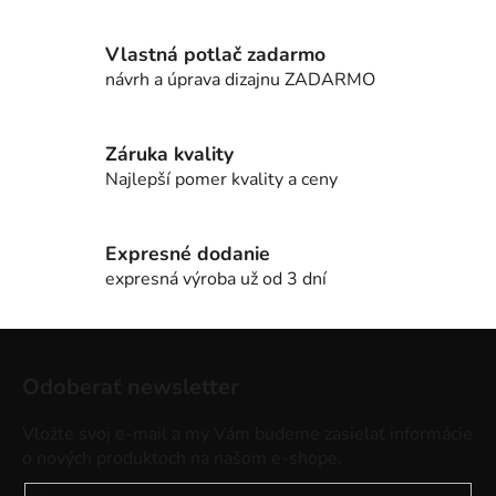
a
c
i
Vlastná potlač zadarmo
e
návrh a úprava dizajnu ZADARMO
p
r
v
Záruka kvality
k
Najlepší pomer kvality a ceny
y
v
ý
Expresné dodanie
p
expresná výroba už od 3 dní
i
s
Z
u
á
Odoberať newsletter
p
ä
Vložte svoj e-mail a my Vám budeme zasielať informácie
t
o nových produktoch na našom e-shope.
i