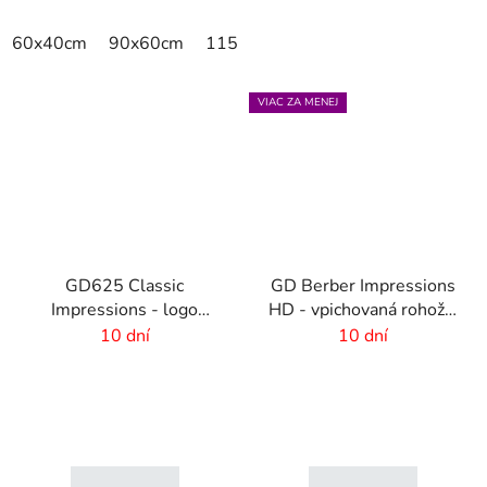
60x40cm
90x60cm
115x115cm
150x100cm
150x
VIAC ZA MENEJ
GD625 Classic
GD Berber Impressions
Impressions - logo
HD - vpichovaná rohož s
rohož s HD potlačou - 6
logom
10 dní
10 dní
mm vlas