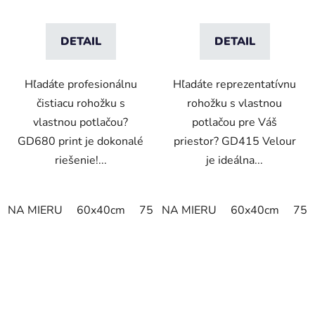
DETAIL
DETAIL
Hľadáte profesionálnu
Hľadáte reprezentatívnu
čistiacu rohožku s
rohožku s vlastnou
vlastnou potlačou?
potlačou pre Váš
GD680 print je dokonalé
priestor? GD415 Velour
riešenie!...
je ideálna...
NA MIERU
60x40cm
75x60cm
NA MIERU
85x60cm
60x40cm
85x75cm
75x