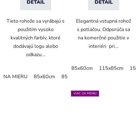
DETAIL
DETAIL
Tieto rohože sa vyrábajú s
Elegantná vstupná rohož
použitím vysoko
s potlačou. Odporúča sa
kvalitných farbív, ktoré
na komerčné použitie v
dodávajú logu alebo
interiéri pri...
odkazu...
85x60cm
115x85cm
150
NA MIERU
85x60cm
85x75cm
150x85cm
180x11
VIAC ZA MENEJ