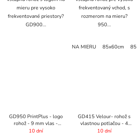
mieru pre vysoko
frekventovaný vchod, s
frekventované priestory?
rozmerom na mieru?
GD900...
950...
NA MIERU
85x60cm
85x
GD950 PrintPlus - logo
GD415 Velour- rohož s
rohož - 9 mm vlas -
vlastnou potlačou - 4
rozmer na zákazku
mm vlas - rozmer na
10 dní
10 dní
mieru