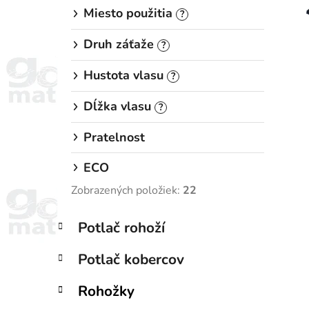
i
Miesto použitia
?
Druh záťaže
?
Hustota vlasu
?
Dĺžka vlasu
?
Pratelnost
ECO
Zobrazených položiek:
22
K
Preskočiť
Potlač rohoží
a
kategórie
t
Potlač kobercov
e
g
Rohožky
ó