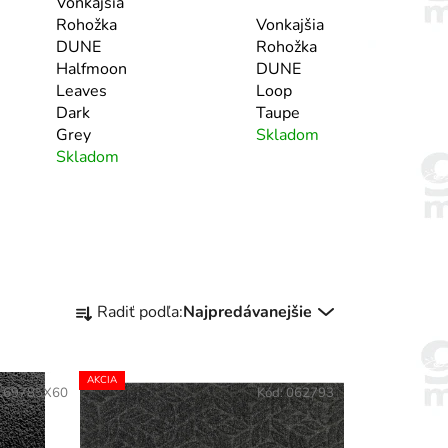
Vonkajšia
Rohožka
Vonkajšia
DUNE
Rohožka
Halfmoon
DUNE
Leaves
Loop
Dark
Taupe
Grey
Skladom
Skladom
R
Radiť podľa:
Najpredávanejšie
a
d
e
AKCIA
169785X60
Kód:
062793
n
i