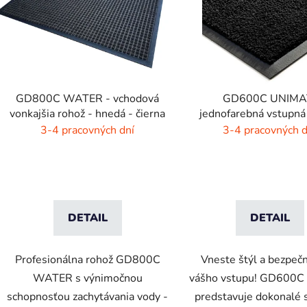
s
p
r
o
d
GD800C WATER - vchodová
GD600C UNIMA
u
vonkajšia rohož - hnedá - čierna
jednofarebná vstupná
k
žiarivé farby
3-4 pracovných dní
3-4 pracovných d
t
o
v
DETAIL
DETAIL
Profesionálna rohož GD800C
Vneste štýl a bezpeč
WATER s výnimočnou
vášho vstupu! GD600
schopnosťou zachytávania vody -
predstavuje dokonalé 