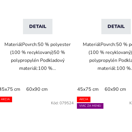
DETAIL
DETAIL
MateriálPovrch:50 % polyester
MateriálPovrch:50 % p
(100 % recyklovaný)50 %
(100 % recyklovaný
polypropylén Podkladový
polypropylén Podkl
materiál:100 %...
materiál:100 %.
45x75 cm
60x90 cm
45x75 cm
60x90 cm
AKCIA
AKCIA
Kód:
079524
K
VIAC ZA MENEJ