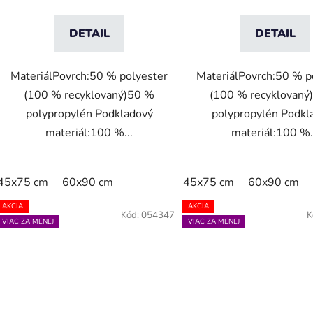
DETAIL
DETAIL
MateriálPovrch:50 % polyester
MateriálPovrch:50 % p
(100 % recyklovaný)50 %
(100 % recyklovaný
polypropylén Podkladový
polypropylén Podkl
materiál:100 %...
materiál:100 %.
45x75 cm
60x90 cm
45x75 cm
60x90 cm
AKCIA
AKCIA
Kód:
054347
K
VIAC ZA MENEJ
VIAC ZA MENEJ