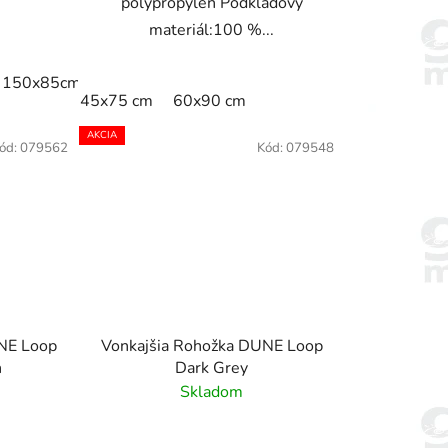
polypropylén Podkladový
materiál:100 %...
15cm
150x85cm
175x115cm
200x115cm
240x115cm
25
45x75 cm
60x90 cm
AKCIA
ód:
079562
Kód:
079548
NE Loop
Vonkajšia Rohožka DUNE Loop
n
Dark Grey
Skladom