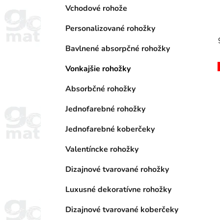
r
Vchodové rohože
i
e
Personalizované rohožky
Bavlnené absorpčné rohožky
Vonkajšie rohožky
Absorbčné rohožky
Jednofarebné rohožky
Jednofarebné koberčeky
Valentíncke rohožky
Dizajnové tvarované rohožky
Luxusné dekoratívne rohožky
Dizajnové tvarované koberčeky