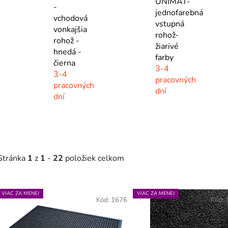
UNIMAT-
-
jednofarebná
vchodová
vstupná
vonkajšia
rohož-
rohož -
žiarivé
hnedá -
farby
čierna
3-4
3-4
pracovných
pracovných
dní
dní
Stránka
1
z
1
-
22
položiek celkom
V
VIAC ZA MENEJ
VIAC ZA MENEJ
ý
Kód:
1676
Kód:
p