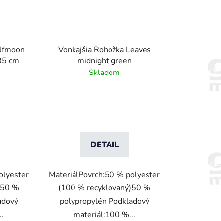
alfmoon
Vonkajšia Rohožka Leaves
85 cm
midnight green
Skladom
DETAIL
olyester
MateriálPovrch:50 % polyester
)50 %
(100 % recyklovaný)50 %
adový
polypropylén Podkladový
..
materiál:100 %...