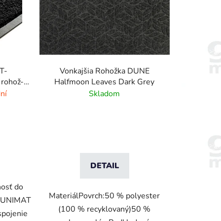
e
p
r
o
d
u
T-
Vonkajšia Rohožka DUNE
k
 rohož-
Halfmoon Leaves Dark Grey
t
ní
Skladom
o
v
DETAIL
nosť do
MateriálPovrch:50 % polyester
C UNIMAT
(100 % recyklovaný)50 %
spojenie