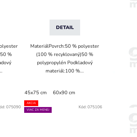
DETAIL
olyester
MateriálPovrch:50 % polyester
)50 %
(100 % recyklovaný)50 %
adový
polypropylén Podkladový
..
materiál:100 %...
45x75 cm
60x90 cm
AKCIA
ód:
075090
Kód:
075106
VIAC ZA MENEJ