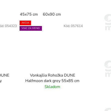
45x75 cm
60x90 cm
AKCIA
ód:
054323
Kód:
057614
VIAC ZA MENEJ
 DUNE
Vonkajšia Rohožka DUNE
ey
Halfmoon dark grey 55x85 cm
Skladom