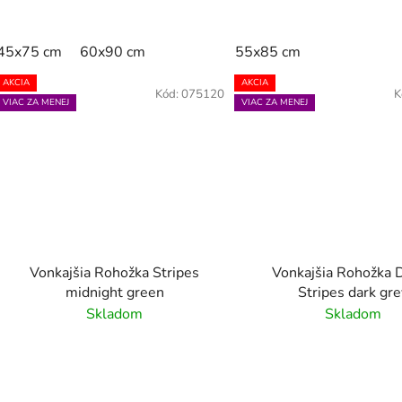
45x75 cm
60x90 cm
55x85 cm
AKCIA
AKCIA
Kód:
075120
K
VIAC ZA MENEJ
VIAC ZA MENEJ
Vonkajšia Rohožka Stripes
Vonkajšia Rohožka
midnight green
Stripes dark gr
Skladom
Skladom