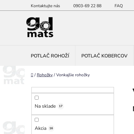
Prejsť
Kontaktujte nás
0903-69 22 88
FAQ
na
obsah
POTLAČ ROHOŽÍ
POTLAČ KOBERCOV
Domov
/
Rohožky
/
Vonkajšie rohožky
B
o
č
Na sklade
n
17
ý
p
Akcia
16
a