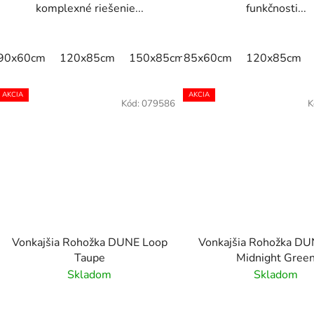
komplexné riešenie...
funkčnosti...
90x60cm
120x85cm
150x85cm
85x60cm
175x115cm
120x85cm
240x1
AKCIA
AKCIA
Kód:
079586
K
Vonkajšia Rohožka DUNE Loop
Vonkajšia Rohožka DU
Taupe
Midnight Gree
Skladom
Skladom