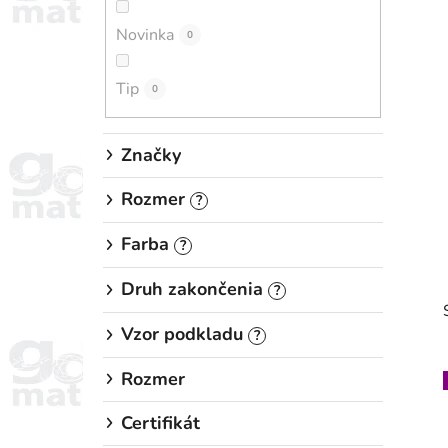
n
Novinka
e
0
l
Tip
0
Značky
Rozmer
?
Farba
?
Druh zakončenia
?
Vzor podkladu
?
Rozmer
Certifikát