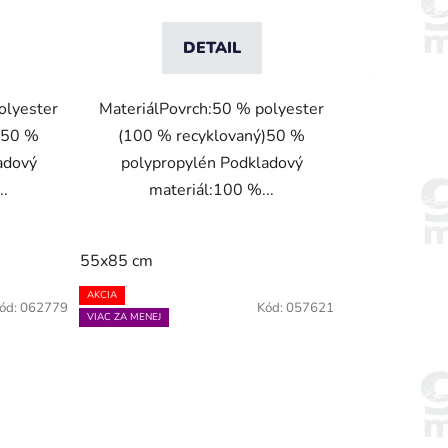
DETAIL
olyester
MateriálPovrch:50 % polyester
)50 %
(100 % recyklovaný)50 %
adový
polypropylén Podkladový
..
materiál:100 %...
55x85 cm
AKCIA
ód:
062779
Kód:
057621
VIAC ZA MENEJ