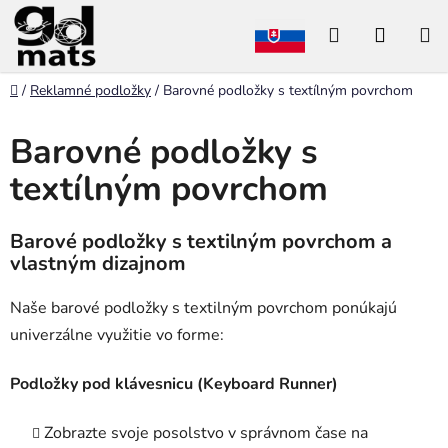
Prejsť
Hľadať
NÁKU
na
obsah
KOŠÍK
Domov
/
Reklamné podložky
/
Barovné podložky s textílným povrchom
Barovné podložky s
textílným povrchom
Barové podložky s textilným povrchom a
vlastným dizajnom
Naše barové podložky s textilným povrchom ponúkajú
univerzálne využitie vo forme:
Podložky pod klávesnicu (Keyboard Runner)
Zobrazte svoje posolstvo v správnom čase na