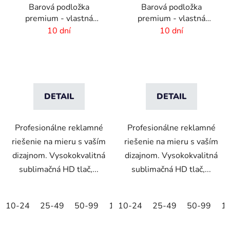
Barová podložka
Barová podložka
premium - vlastná
premium - vlastná
potlač - 894 x 244 mm
potlač -225 x 830 mm
10 dní
10 dní
DETAIL
DETAIL
Profesionálne reklamné
Profesionálne reklamné
riešenie na mieru s vaším
riešenie na mieru s vaším
dizajnom. Vysokokvalitná
dizajnom. Vysokokvalitná
sublimačná HD tlač,...
sublimačná HD tlač,...
10-24
25-49
50-99
100-249
10-24
25-49
250-499
50-99
500+
1