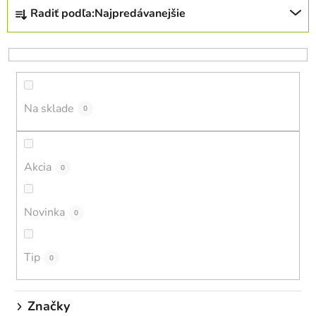
R
Radiť podľa:
Najpredávanejšie
a
d
e
n
i
Na sklade
e
0
p
r
o
Akcia
0
d
u
Novinka
0
k
t
o
Tip
0
v
Značky