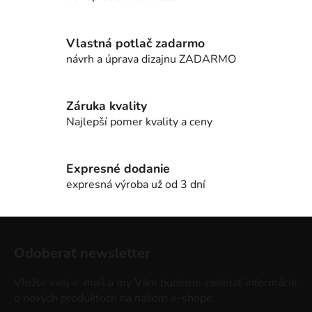
a
c
i
Vlastná potlač zadarmo
e
návrh a úprava dizajnu ZADARMO
p
r
v
Záruka kvality
k
Najlepší pomer kvality a ceny
y
v
ý
Expresné dodanie
p
expresná výroba už od 3 dní
i
s
Z
u
á
Odoberať newsletter
p
ä
Vložte svoj e-mail a my Vám budeme zasielať informácie
t
o nových produktoch na našom e-shope.