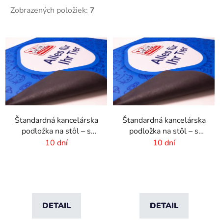
Zobrazených položiek:
7
V
ý
p
i
s
p
r
Štandardná kancelárska
Štandardná kancelárska
o
podložka na stôl – s
podložka na stôl – s
d
vlastnou potlačou – 44
vlastnou potlačou –
10 dní
10 dní
u
× 90 cm
60x40cm
k
t
o
v
DETAIL
DETAIL