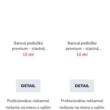
Barová podložka
Barová podložka
premium - vlastná
premium - vlastná
potlač - 234 x 600 mm
potlač - 600 x 190 mm
10 dní
10 dní
DETAIL
DETAIL
Profesionálne reklamné
Profesionálne reklamné
riešenie na mieru s vaším
riešenie na mieru s vaším