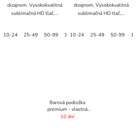
dizajnom. Vysokokvalitná
dizajnom. Vysokokvalitná
sublimačná HD tlač,...
sublimačná HD tlač,...
10-24
25-49
50-99
100-249
10-24
25-49
250-499
50-99
500+
1
Barová podložka
premium - vlastná
potlač -434x234 mm
10 dní