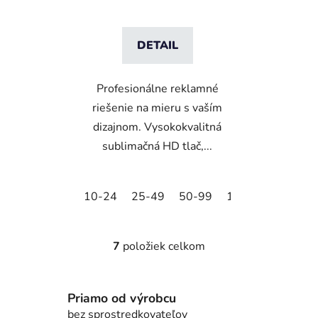
DETAIL
Profesionálne reklamné
riešenie na mieru s vaším
dizajnom. Vysokokvalitná
sublimačná HD tlač,...
10-24
25-49
50-99
100-249
250-
7
položiek celkom
O
v
l
Priamo od výrobcu
á
d
bez sprostredkovateľov