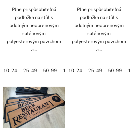
Plne prispôsobiteľná
Plne prispôsobiteľná
podložka na stôl s
podložka na stôl s
odolným neoprenovým
odolným neoprenovým
saténovým
saténovým
polyesterovým povrchom
polyesterovým povrchom
a...
a...
10-24
25-49
50-99
100-249
10-24
25-49
250-499
50-99
500+
1