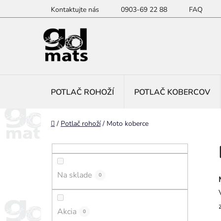
Prejsť
Kontaktujte nás
0903-69 22 88
FAQ
na
obsah
POTLAČ ROHOŽÍ
POTLAČ KOBERCOV
Domov
/
Potlač rohoží
/
Moto koberce
B
o
č
Na sklade
n
0
ý
p
Akcia
0
a