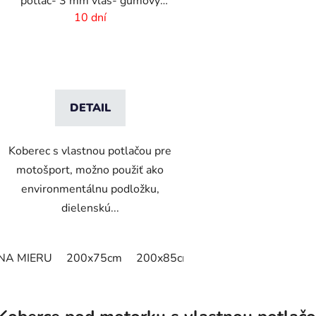
potlač- 3 mm vlas- gumový
podklad
10 dní
DETAIL
Koberec s vlastnou potlačou pre
motošport, možno použiť ako
environmentálnu podložku,
dielenskú...
NA MIERU
200x75cm
200x85cm
200x100cm
O
v