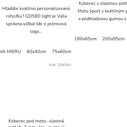
Koberec s vlastnou pot
Hľadáte kvalitnú personalizovanú
Moto šport s textilným
rohožku? GD580 light je Vaša
a podkladovou gumou s 
správna voľba! Ide o prémiovú
logo...
180x65cm
200x95cm
NA MIERU
60x40cm
75x60cm
85x60cm
85x75cm
Kód:
334/NA
Koberec pod moto- vlastná