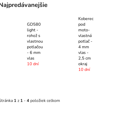
Najpredávanejšie
Koberec
GD580
pod
light -
moto-
rohož s
vlastná
vlastnou
potlač -
potlačou
4 mm
- 6 mm
vlas -
vlas
2,5 cm
10 dní
okraj
10 dní
Stránka
1
z
1
-
4
položiek celkom