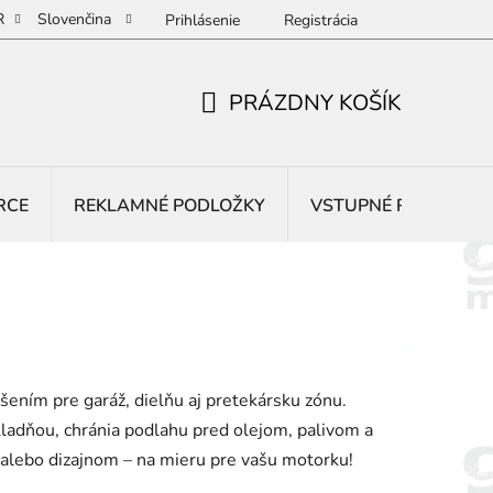
R
Slovenčina
Prihlásenie
Registrácia
PRÁZDNY KOŠÍK
NÁKUPNÝ
KOŠÍK
RCE
REKLAMNÉ PODLOŽKY
VSTUPNÉ ROHOŽE
ením pre garáž, dielňu aj pretekársku zónu.
adňou, chránia podlahu pred olejom, palivom a
 alebo dizajnom – na mieru pre vašu motorku!