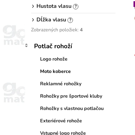
Hustota vlasu
?
Dĺžka vlasu
?
i
Zobrazených položiek:
4
K
Preskočiť
Potlač rohoží
a
kategórie
t
Logo rohože
e
g
Moto koberce
ó
r
Reklamné rohožky
i
e
Rohožky pre športové kluby
Rohožky s vlastnou potlačou
Exteriérové rohože
Vstupné logo rohože