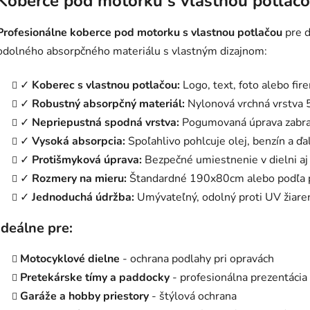
Koberce pod motorku s vlastnou potlačo
l
á
Profesionálne koberce pod motorku s vlastnou potlačou
pre d
d
a
odolného absorpčného materiálu s vlastným dizajnom:
c
i
✓
Koberec s vlastnou potlačou:
Logo, text, foto alebo fir
e
✓
Robustný absorpčný materiál:
Nylonová vrchná vrstva
p
✓
Nepriepustná spodná vrstva:
Pogumovaná úprava zabra
r
v
✓
Vysoká absorpcia:
Spoľahlivo pohlcuje olej, benzín a ďa
k
✓
Protišmyková úprava:
Bezpečné umiestnenie v dielni aj 
y
✓
Rozmery na mieru:
Štandardné 190x80cm alebo podľa p
v
✓
Jednoduchá údržba:
Umývateľný, odolný proti UV žiare
ý
p
Ideálne pre:
i
s
Motocyklové dielne
- ochrana podlahy pri opravách
u
Pretekárske tímy a paddocky
- profesionálna prezentácia
Garáže a hobby priestory
- štýlová ochrana