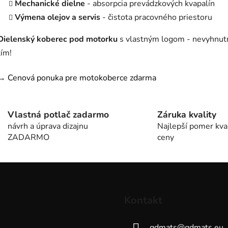
Mechanické dielne
- absorpcia prevádzkových kvapalín
Výmena olejov a servis
- čistota pracovného priestoru
Dielenský koberec pod motorku
s vlastným logom - nevyhnutn
tím!
→
Cenová ponuka pre motokoberce zdarma
Vlastná potlač zadarmo
Záruka kvality
návrh a úprava dizajnu
Najlepší pomer kval
ZADARMO
ceny
Kontakt
gdmats
@
gdmats.eu