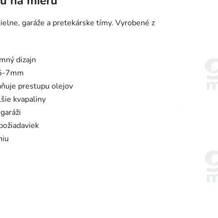
u na mieru
ielne, garáže a pretekárske tímy. Vyrobené z
emný dizajn
 5-7mm
ňuje prestupu olejov
lšie kvapaliny
garáži
ožiadaviek
niu