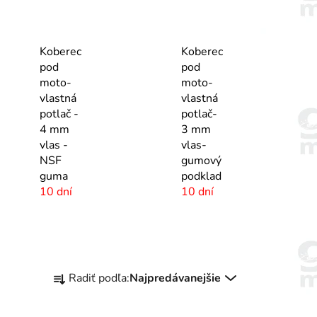
Koberec
Koberec
pod
pod
moto-
moto-
vlastná
vlastná
potlač -
potlač-
4 mm
3 mm
vlas -
vlas-
NSF
gumový
guma
podklad
10 dní
10 dní
R
Radiť podľa:
Najpredávanejšie
a
d