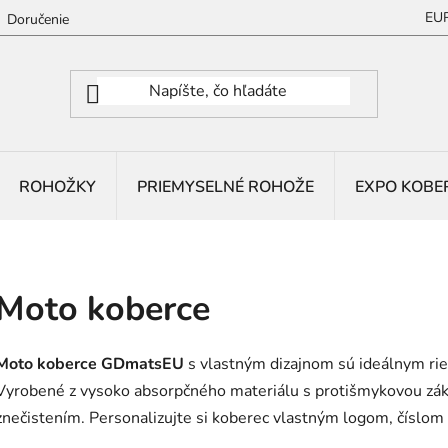
EU
Doručenie
ROHOŽKY
PRIEMYSELNÉ ROHOŽE
EXPO KOBE
Moto koberce
Moto koberce GDmatsEU
s vlastným dizajnom sú ideálnym rieš
Vyrobené z vysoko absorpčného materiálu s protišmykovou zákl
znečistením. Personalizujte si koberec vlastným logom, číslom