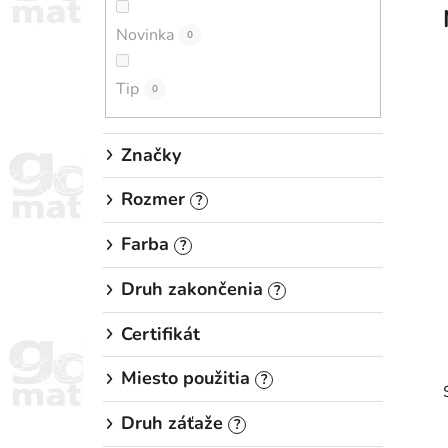
n
Novinka
e
0
l
Tip
0
Značky
Rozmer
?
Farba
?
Druh zakončenia
?
Certifikát
Miesto použitia
?
Druh záťaže
?