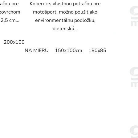
lačou pre
Koberec s vlastnou potlačou pre
 povrchom
motošport, možno použiť ako
2,5 cm...
environmentálnu podložku,
dielenskú...
200x100cm
220x95cm
240x95cm
200x250cm
19
NA MIERU
150x100cm
180x85cm
190x75
90x60cm
115x60cm
115x75cm
115x85cm
115x11