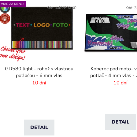
V
VIAC ZA MENEJ
ý
Kód:
448/60X40
Kód:
3
p
s
p
r
o
d
GD580 light - rohož s vlastnou
Koberec pod moto- v
u
potlačou - 6 mm vlas
potlač - 4 mm vlas -
k
okraj
10 dní
10 dní
t
o
v
DETAIL
DETAIL