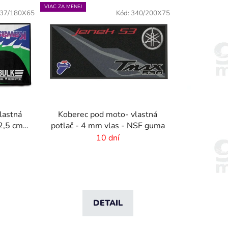
e
VIAC ZA MENEJ
37/180X65
Kód:
340/200X75
n
i
e
p
r
o
d
u
lastná
Koberec pod moto- vlastná
k
 2,5 cm
potlač - 4 mm vlas - NSF guma
t
10 dní
o
v
DETAIL