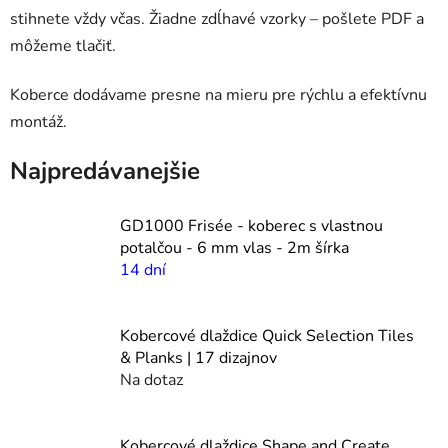
stihnete vždy včas. Žiadne zdĺhavé vzorky – pošlete PDF a
môžeme tlačiť.
Koberce dodávame presne na mieru pre rýchlu a efektívnu
montáž.
Najpredávanejšie
GD1000 Frisée - koberec s vlastnou
potalčou - 6 mm vlas - 2m šírka
14 dní
Kobercové dlaždice Quick Selection Tiles
& Planks | 17 dizajnov
Na dotaz
Kobercové dlaždice Shape and Create