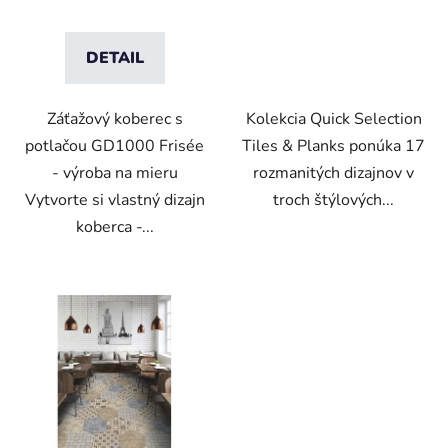
t
o
DETAIL
v
Záťažový koberec s
Kolekcia Quick Selection
potlačou GD1000 Frisée
Tiles & Planks ponúka 17
- výroba na mieru
rozmanitých dizajnov v
Vytvorte si vlastný dizajn
troch štýlových...
koberca -...
VO