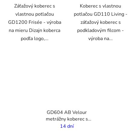
Záťažový koberec s
Koberec s vlastnou
vlastnou potlačou
potlačou GD110 Living -
GD1200 Frisée - výroba
záťažový koberec s
na mieru Dizajn koberca
podkladovým filcom -
podľa logo,...
výroba na...
VO
GD604 AB Velour
metrážny koberec s
vlastnou potlačou - 4 m
14 dní
šírka