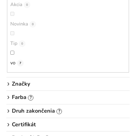
o
Akcia
0
d
u
Novinka
0
k
t
o
Tip
0
v
vo
7
Značky
Farba
?
Druh zakončenia
?
Certifikát