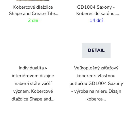
Kobercové dlaždice
GD1004 Saxony -
Shape and Create Tiles
Koberec do salónu,
| 5 unikátnych tvarov
recepcie s vlastnou
2 dni
14 dní
potlačou - 4m šírka
DETAIL
Individualita v
Veľkoplošný záťažový
interiérovom dizajne
koberec s vlastnou
naberá stále väčší
potlačou GD1004 Saxony
význam. Kobercové
- výroba na mieru Dizajn
dlaždice Shape and...
koberca...
VO
VO