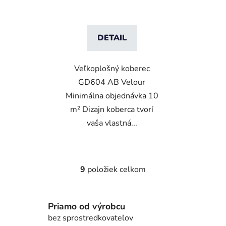
DETAIL
Veľkoplošný koberec
GD604 AB Velour
Minimálna objednávka 10
m² Dizajn koberca tvorí
vaša vlastná...
9
položiek celkom
O
v
l
Priamo od výrobcu
á
d
bez sprostredkovateľov