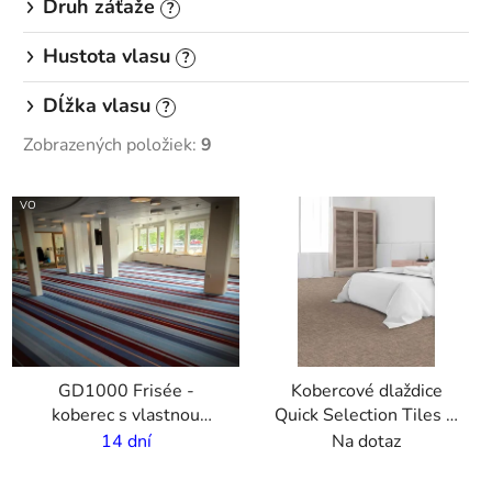
Druh záťaže
?
Hustota vlasu
?
Dĺžka vlasu
?
Zobrazených položiek:
9
V
VO
ý
p
i
s
p
r
GD1000 Frisée -
Kobercové dlaždice
o
koberec s vlastnou
Quick Selection Tiles &
d
potalčou - 6 mm vlas -
Planks | 17 dizajnov
14 dní
Na dotaz
u
2m šírka
k