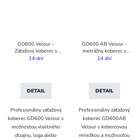
GD600 Velour -
GD600 AB Velour -
Záťažový koberec s
metrážny koberec s
potlačou - Dlhodobé
vlastnou potlačou - 2m
14 dní
14 dní
použitie
šírka
DETAIL
DETAIL
Profesionálny záťažový
Profesionálny záťažový
koberec GD600 Velour s
koberec GD600AB
možnosťou vlastného
Velour s kobercovou
dizajnu, loga alebo
mriežkou a možnosťou