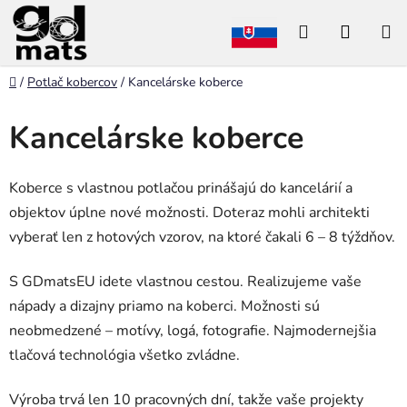
Prejsť
Hľadať
NÁKU
na
obsah
KOŠÍK
Domov
/
Potlač kobercov
/
Kancelárske koberce
Kancelárske koberce
Koberce s vlastnou potlačou prinášajú do kancelárií a
objektov úplne nové možnosti. Doteraz mohli architekti
vyberať len z hotových vzorov, na ktoré čakali 6 – 8 týždňov.
S GDmatsEU idete vlastnou cestou. Realizujeme vaše
nápady a dizajny priamo na koberci. Možnosti sú
neobmedzené – motívy, logá, fotografie. Najmodernejšia
tlačová technológia všetko zvládne.
Výroba trvá len 10 pracovných dní, takže vaše projekty