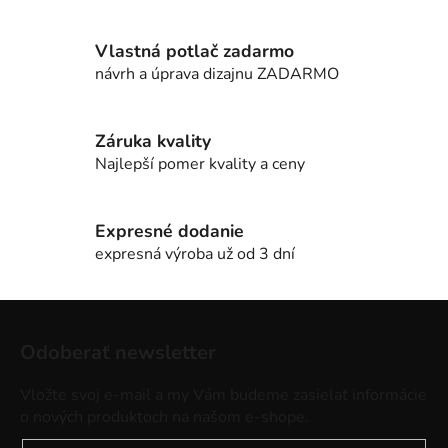
a
c
i
Vlastná potlač zadarmo
e
návrh a úprava dizajnu ZADARMO
p
r
v
Záruka kvality
k
Najlepší pomer kvality a ceny
y
v
ý
Expresné dodanie
p
expresná výroba už od 3 dní
i
s
Z
u
á
Odoberať newsletter
p
ä
Vložte svoj e-mail a my Vám budeme zasielať informácie
t
o nových produktoch na našom e-shope.
i