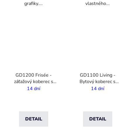
grafiky....
vlastného...
VO
VO
GD1200 Frisée -
GD1100 Living -
záťažový koberec s
Bytový koberec s
vlastnou potlačou - 7
vlastnou potlačou - 5,5
14 dní
14 dní
mm vlas - 2m šírka
mm vlas - 2 m šírka
DETAIL
DETAIL