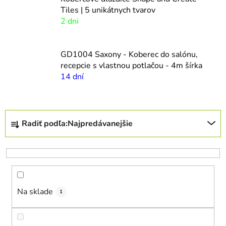
Tiles | 5 unikátnych tvarov
2 dni
GD1004 Saxony - Koberec do salónu,
recepcie s vlastnou potlačou - 4m šírka
14 dní
R
Radiť podľa:
Najpredávanejšie
a
d
e
n
i
Na sklade
e
1
p
r