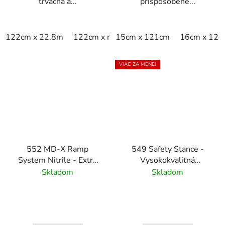
trvácna a...
prispôsobené...
122cm x 22.8m
122cm x m
15cm x 121cm
60cm x 22.8m
16cm x 121
60cm x 9
VIAC ZA MENEJ
552 MD-X Ramp
549 Safety Stance -
System Nitrile - Extra
Vysokokvalitná
široký nájazdový systém
protiúnavová nitrilová
Skladom
Skladom
- čierna
rohož s bezpečnostnými
oranžovými okrajmi