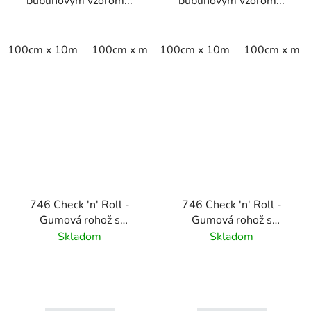
bublinovým vzorom...
bublinovým vzorom...
100cm x 10m
100cm x m
100cm x 10m
100cm x m
746 Check 'n' Roll -
746 Check 'n' Roll -
Gumová rohož s
Gumová rohož s
priemyselným
priemyselným
Skladom
Skladom
šachovnicovým
šachovnicovým
povrchom - 3 mm - sivá
povrchom - 3 mm -
čierna