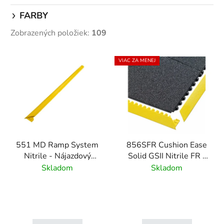
FARBY
Zobrazených položiek:
109
V
VIAC ZA MENEJ
ý
p
i
s
p
r
551 MD Ramp System
856SFR Cushion Ease
o
Nitrile - Nájazdový
Solid GSII Nitrile FR -
d
systém pre priemyselné
Modulárna nitrilová
Skladom
Skladom
u
rohože - žltá
rohož spomaľujúca
k
horenie - Čierna
t
o