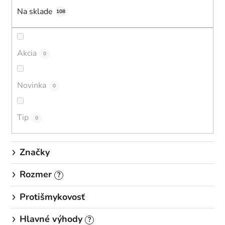
i
Na sklade
e
108
p
r
o
Akcia
0
d
u
Novinka
0
k
t
o
Tip
0
v
Značky
Rozmer
?
Protišmykovosť
Hlavné výhody
?