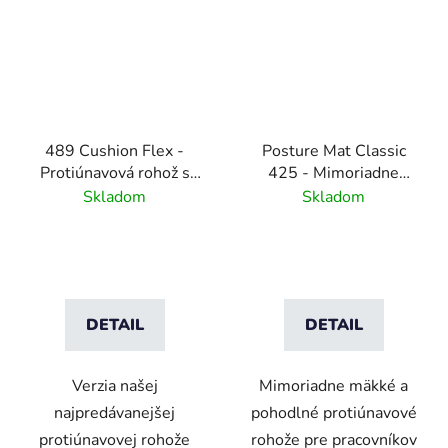
489 Cushion Flex -
Posture Mat Classic
Protiúnavová rohož s
425 - Mimoriadne
diamantovým vzorom
mäkká a pohodlná
Skladom
Skladom
odolná voči olejom
protiúnavová rohož -
čierna
DETAIL
DETAIL
Verzia našej
Mimoriadne mäkké a
najpredávanejšej
pohodlné protiúnavové
protiúnavovej rohože
rohože pre pracovníkov