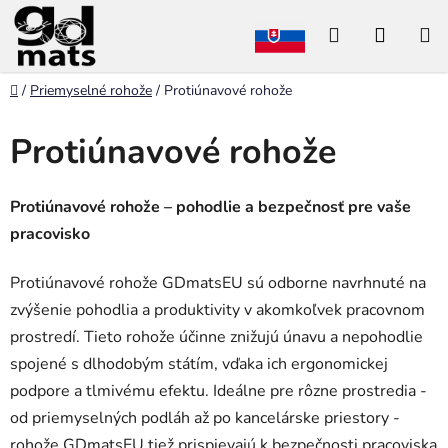
Prejsť
Hľadať
NÁKU
na
obsah
KOŠÍK
Domov
/
Priemyselné rohože
/
Protiúnavové rohože
Protiúnavové rohože
Protiúnavové rohože – pohodlie a bezpečnosť pre vaše
pracovisko
Protiúnavové rohože GDmatsEU sú odborne navrhnuté na
zvýšenie pohodlia a produktivity v akomkoľvek pracovnom
prostredí. Tieto rohože účinne znižujú únavu a nepohodlie
spojené s dlhodobým státím, vďaka ich ergonomickej
podpore a tlmivému efektu. Ideálne pre rôzne prostredia -
od priemyselných podláh až po kancelárske priestory -
rohože GDmatsEU tiež prispievajú k bezpečnosti pracoviska