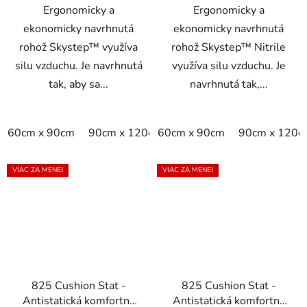
Ergonomicky a
Ergonomicky a
ekonomicky navrhnutá
ekonomicky navrhnutá
rohož Skystep™ využíva
rohož Skystep™ Nitrile
silu vzduchu. Je navrhnutá
využíva silu vzduchu. Je
tak, aby sa...
navrhnutá tak,...
60cm x 90cm
90cm x 120cm
60cm x 90cm
90cm x 150cm
90cm x 120c
VIAC ZA MENEJ
VIAC ZA MENEJ
825 Cushion Stat -
825 Cushion Stat -
Antistatická komfortná
Antistatická komfortná