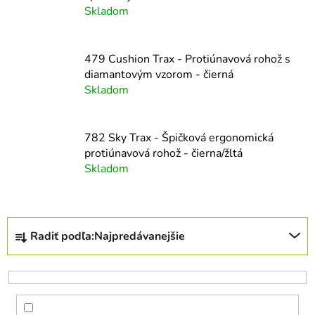
Skladom
479 Cushion Trax - Protiúnavová rohož s
diamantovým vzorom - čierná
Skladom
782 Sky Trax - Špičková ergonomická
protiúnavová rohož - čierna/žltá
Skladom
R
Radiť podľa:
Najpredávanejšie
a
d
e
n