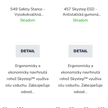
549 Safety Stance -
457 Skystep ESD -
Vysokokvalitná
Antistatická gumená
protiúnavová nitrilová
rohož s tvarovanými
Skladom
Skladom
rohož s drenážnym
okrajmi - čierna
systémom - čierna
DETAIL
DETAIL
Ergonomicky a
Ergonomicky a
ekonomicky navrhnutá
ekonomicky navrhnutá
rohož Skystep™ využíva
rohož Skystep™ využíva
silu vzduchu. Zabezpečuje
silu vzduchu. Zabezpečuje
odvod...
odvod...