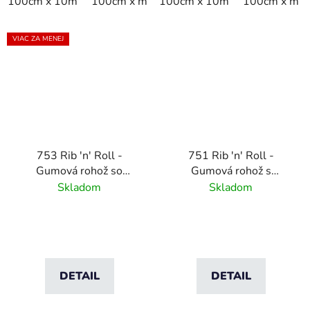
100cm x 10m
100cm x m
100cm x 10m
100cm x m
VIAC ZA MENEJ
753 Rib 'n' Roll -
751 Rib 'n' Roll -
Gumová rohož so
Gumová rohož s
širokým rebrovým
jemným rebrovým
Skladom
Skladom
profilom - ESD - 6mm
profilom - 6 mm
DETAIL
DETAIL