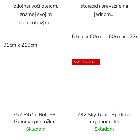
odolnej voči olejom,
stojacich prevažne na
známej svojím
jednom...
diamantovým...
51cm x 60cm
60cm x 177c
91cm x 210cm
VIAC ZA MENEJ
757 Rib 'n' Roll P3 -
782 Sky Trax - Špičková
Gumová podložka s
ergonomická
jemným rebrovým
protiúnavová rohož -
Skladom
Skladom
profilom - 3 mm
čierna