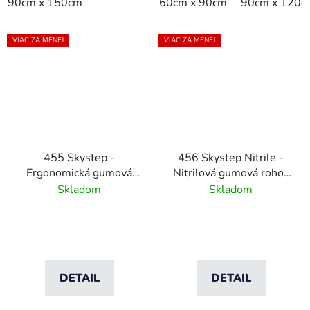
90cm x 150cm
60cm x 90cm
90cm x 120c
VIAC ZA MENEJ
VIAC ZA MENEJ
455 Skystep -
456 Skystep Nitrile -
Ergonomická gumová
Nitrilová gumová rohož
rohož s tvarovanými
s tvarovanými hranami
Skladom
Skladom
hranami
DETAIL
DETAIL