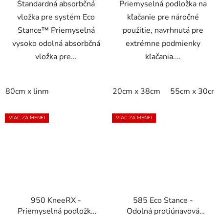
Štandardná absorbčná
Priemyselná podložka na
vložka pre systém Eco
kľačanie pre náročné
Stance™ Priemyselná
použitie, navrhnutá pre
vysoko odolná absorbčná
extrémne podmienky
vložka pre...
kľačania....
80cm x linm
20cm x 38cm
55cm x 30cm
VIAC ZA MENEJ
VIAC ZA MENEJ
950 KneeRX -
585 Eco Stance -
Priemyselná podložka
Odolná protiúnavová