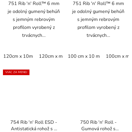
751 Rib 'n' Roll™ 6 mm
751 Rib 'n' Roll™ 6 mm
je odolný gumený behúň
je odolný gumený behúň
s jemným rebrovým
s jemným rebrovým
profilom vyrobený z
profilom vyrobený z
trvácnych...
trvácnych...
120cm x 10m
120cm x m
100 cm x 10 m
100cm x m
VIAC ZA MENEJ
754 Rib 'n' Roll ESD -
750 Rib 'n' Roll -
Antistatická rohož s 3
Gumová rohož s