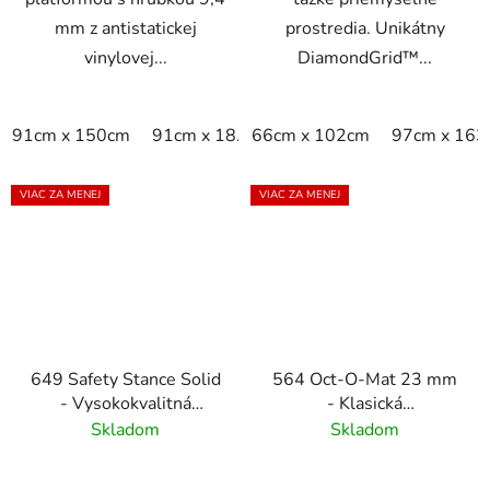
mm z antistatickej
prostredia. Unikátny
vinylovej...
DiamondGrid™...
91cm x 150cm
91cm x 18.3m
66cm x 102cm
91cm x linm
97cm x 163
VIAC ZA MENEJ
VIAC ZA MENEJ
649 Safety Stance Solid
564 Oct-O-Mat 23 mm
- Vysokokvalitná
- Klasická
protiúnavová rohož -
osemuholníková
Skladom
Skladom
čierna
vstupná rohož