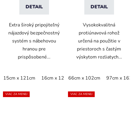
DETAIL
DETAIL
Extra široký pripojiteľný
Vysokokvalitná
nájazdový bezpečnostný
protiúnavová rohož
systém s nábehovou
určená na použitie v
hranou pre
priestoroch s častým
prispôsobené...
výskytom rozliatych...
15cm x 121cm
16cm x 121cm
66cm x 102cm
97cm x 163
VIAC ZA MENEJ
VIAC ZA MENEJ