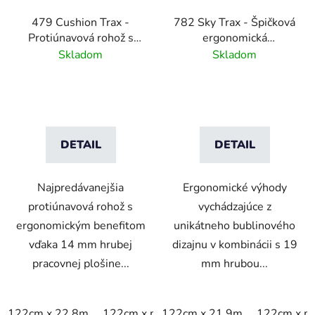
479 Cushion Trax -
782 Sky Trax - Špičková
Protiúnavová rohož s
ergonomická
diamantovým vzorom -
protiúnavová rohož -
Skladom
Skladom
čierná
čierna/žltá
DETAIL
DETAIL
Najpredávanejšia
Ergonomické výhody
protiúnavová rohož s
vychádzajúce z
ergonomickým benefitom
unikátneho bublinového
vďaka 14 mm hrubej
dizajnu v kombinácii s 19
pracovnej plošine...
mm hrubou...
122cm x 22.8m
122cm x m
122cm x 21.9m
152cm x 22.8m
122cm x m
152cm x 