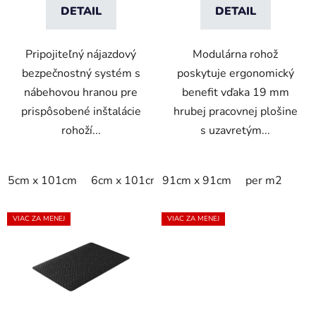
v
DETAIL
DETAIL
Pripojiteľný nájazdový
Modulárna rohož
bezpečnostný systém s
poskytuje ergonomický
nábehovou hranou pre
benefit vďaka 19 mm
prispôsobené inštalácie
hrubej pracovnej plošine
rohoží...
s uzavretým...
5cm x 101cm
6cm x 101cm
91cm x 91cm
per m2
VIAC ZA MENEJ
VIAC ZA MENEJ