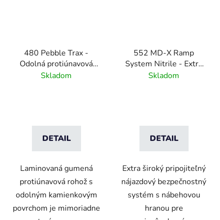
480 Pebble Trax -
552 MD-X Ramp
Odolná protiúnavová
System Nitrile - Extra
rohož s kamienkovým
široký nájazdový systém
Skladom
Skladom
povrchom
- žltá
DETAIL
DETAIL
Laminovaná gumená
Extra široký pripojiteľný
protiúnavová rohož s
nájazdový bezpečnostný
odolným kamienkovým
systém s nábehovou
povrchom je mimoriadne
hranou pre