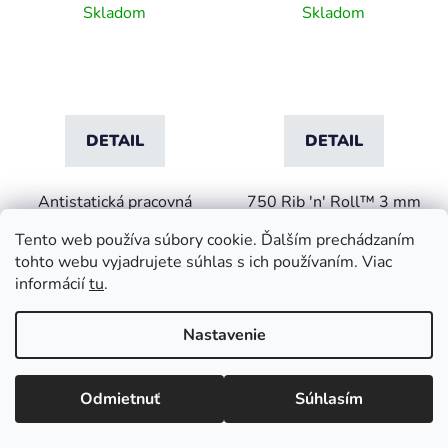
mm jemným
jemným rebrovým
Skladom
Skladom
rebrovaním
profilom -3 mm
DETAIL
DETAIL
Antistatická pracovná
750 Rib 'n' Roll™ 3 mm
plocha, ktorá odvádza
je odolný gumený behúň
Tento web používa súbory cookie. Ďalším prechádzaním
statický náboj z vodivých
s jemným rebrovým
tohto webu vyjadrujete súhlas s ich používaním. Viac
predmetov umiestnených
profilom vyrobený z
informácií
tu
.
na...
trvácnych...
Nastavenie
120cm x 150cm
100cm x 10m
100cm x m
Odmietnuť
Súhlasím
VIAC ZA MENEJ