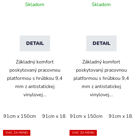
rohož - čierna/žltá
rohož - sivá
Skladom
Skladom
DETAIL
DETAIL
Základný komfort
Základný komfort
poskytovaný pracovnou
poskytovaný pracovnou
platformou s hrúbkou 9,4
platformou s hrúbkou 9,4
mm z antistatickej
mm z antistatickej
vinylovej...
vinylovej...
91cm x 150cm
91cm x 18.3m
91cm x 150cm
91cm x linm
91cm x 18.
VIAC ZA MENEJ
VIAC ZA MENEJ