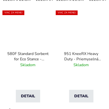
VIAC ZA MENEJ
VIAC ZA MENEJ
580F Standard Sorbent
951 KneeRX Heavy
for Eco Stance -
Duty - Priemyselná
Priemyselná vysoko
podložka na kľačanie -
Skladom
Skladom
odolná absorbčná vložka
čierna
DETAIL
DETAIL