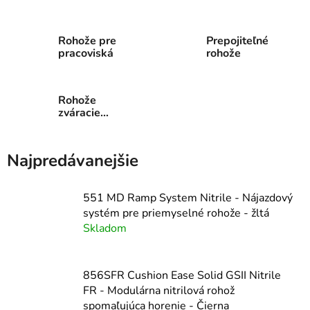
Rohože pre
Prepojiteľné
pracoviská
rohože
Rohože
zváracie
prostredie
Najpredávanejšie
551 MD Ramp System Nitrile - Nájazdový
systém pre priemyselné rohože - žltá
Skladom
856SFR Cushion Ease Solid GSII Nitrile
FR - Modulárna nitrilová rohož
spomaľujúca horenie - Čierna