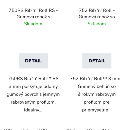
750RS Rib 'n' Roll RS -
752 Rib 'n' Roll -
Gumová rohož s
Gumová rohož so
jemným rebrovaným
širokým rebrovým
Skladom
Skladom
profilom - 3 mm
profilom - 3 mm
DETAIL
DETAIL
750RS Rib 'n' Roll™ RS
752 Rib 'n' Roll™ 3 mm -
3 mm poskytuje odolný
Gumený behúň so
gumový povrch s jemným
širokým rebrovým
rebrovaným profilom,
profilom pre
ideálny...
priemyselné...