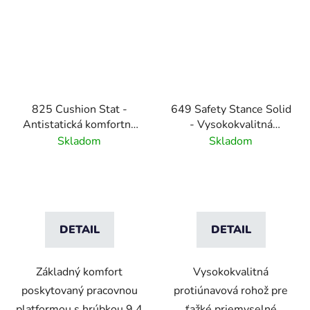
825 Cushion Stat -
649 Safety Stance Solid
Antistatická komfortná
- Vysokokvalitná
rohož - čierna
protiúnavová rohož -
Skladom
Skladom
oranžová
DETAIL
DETAIL
Základný komfort
Vysokokvalitná
poskytovaný pracovnou
protiúnavová rohož pre
platformou s hrúbkou 9,4
ťažké priemyselné