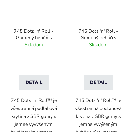
745 Dots 'n' Roll -
745 Dots 'n' Roll -
Gumený behúň s
Gumený behúň s
bublinovým povrchom -
bublinovým povrchom -
Skladom
Skladom
3,5 mm - sivá
3,5 mm - čierny
DETAIL
DETAIL
745 Dots 'n' Roll™ je
745 Dots 'n' Roll™ je
všestranná podlahová
všestranná podlahová
krytina z SBR gumy s
krytina z SBR gumy s
jemne vyvýšeným
jemne vyvýšeným