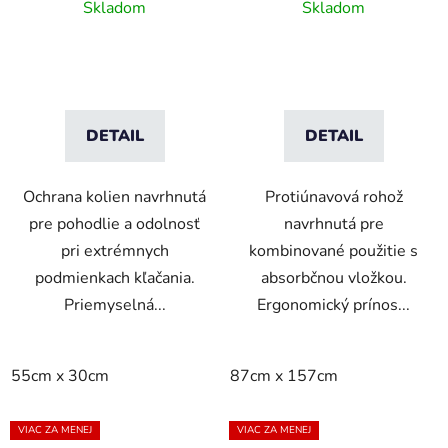
na kľačanie
rohož s absorbčnou
Skladom
Skladom
vložkou
DETAIL
DETAIL
Ochrana kolien navrhnutá
Protiúnavová rohož
pre pohodlie a odolnosť
navrhnutá pre
pri extrémnych
kombinované použitie s
podmienkach kľačania.
absorbčnou vložkou.
Priemyselná...
Ergonomický prínos...
55cm x 30cm
87cm x 157cm
VIAC ZA MENEJ
VIAC ZA MENEJ