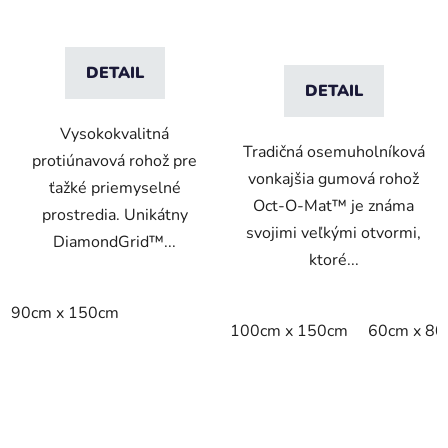
DETAIL
DETAIL
Vysokokvalitná
Tradičná osemuholníková
protiúnavová rohož pre
vonkajšia gumová rohož
ťažké priemyselné
Oct-O-Mat™ je známa
prostredia. Unikátny
svojimi veľkými otvormi,
DiamondGrid™...
ktoré...
90cm x 150cm
100cm x 150cm
60cm x 8