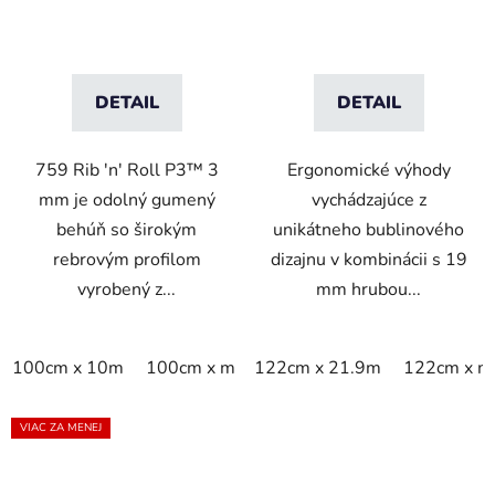
DETAIL
DETAIL
759 Rib 'n' Roll P3™ 3
Ergonomické výhody
mm je odolný gumený
vychádzajúce z
behúň so širokým
unikátneho bublinového
rebrovým profilom
dizajnu v kombinácii s 19
vyrobený z...
mm hrubou...
100cm x 10m
100cm x m
122cm x 21.9m
120cm x 10m
120cm x m
122cm x m
VIAC ZA MENEJ