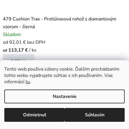
479 Cushion Trax - Protiúnavová rohož s diamantovým
vzorom - čierná
Skladom
od 92,01 € bez DPH
113,17 €
/ ks
od
DETAIL
Tento web používa súbory cookie. Ďalším prechádzaním
Najpredávanejšia protiúnavová rohož s ergonomickým
tohto webu vyjadrujete súhlas s ich používaním. Viac
benefitom vďaka 14 mm hrubej pracovnej plošine...
informácií
tu
.
122cm x 22.8m
122cm x m
152cm x 22.8m
152cm x 
Nastavenie
Kód:
479S0023BL
Odmietnuť
Súhlasím