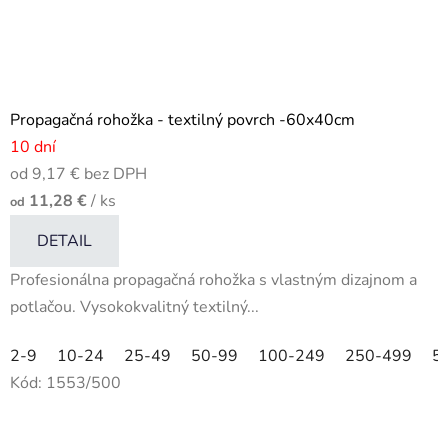
Propagačná rohožka - textilný povrch -60x40cm
10 dní
od 9,17 € bez DPH
11,28 €
/ ks
od
DETAIL
Profesionálna propagačná rohožka s vlastným dizajnom a
potlačou. Vysokokvalitný textilný...
2-9
10-24
25-49
50-99
100-249
250-499
5
Kód:
1553/500