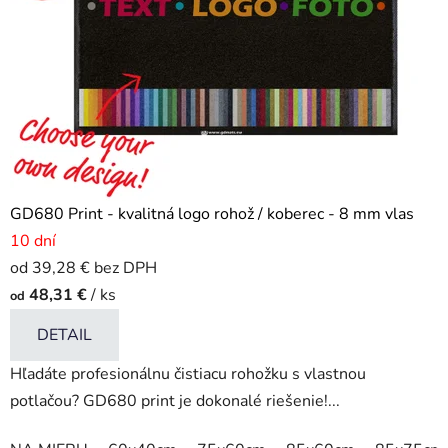
GD680 Print - kvalitná logo rohož / koberec - 8 mm vlas
10 dní
od 39,28 € bez DPH
48,31 €
/ ks
od
DETAIL
Hľadáte profesionálnu čistiacu rohožku s vlastnou
potlačou? GD680 print je dokonalé riešenie!...