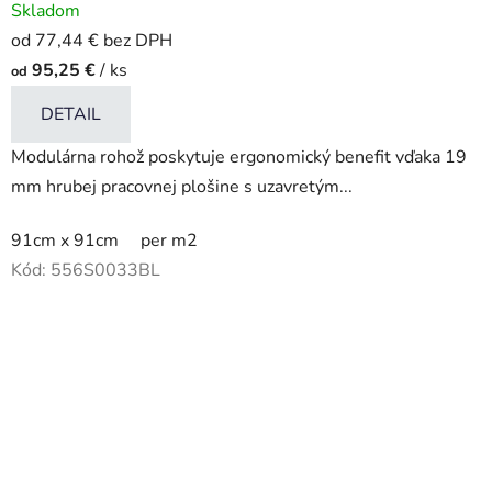
Skladom
od 77,44 € bez DPH
95,25 €
/ ks
od
DETAIL
Modulárna rohož poskytuje ergonomický benefit vďaka 19
mm hrubej pracovnej plošine s uzavretým...
91cm x 91cm
per m2
Kód:
556S0033BL