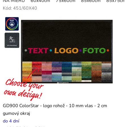
NA MIERU
60x40cm
75x60cm
85x60cm
85x75cm
Kód:
451/60X40
GD900 ColorStar - logo rohož - 10 mm vlas - 2 cm
gumový okraj
do 4 dní