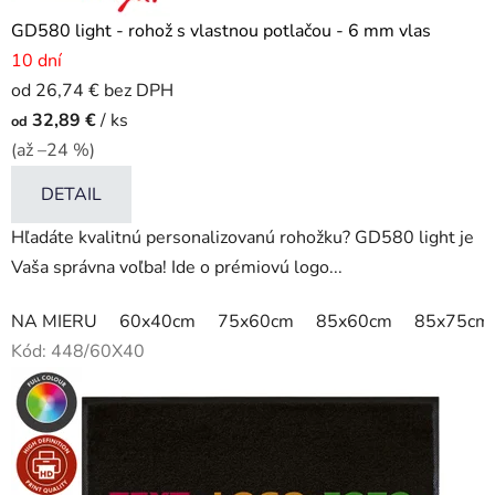
GD580 light - rohož s vlastnou potlačou - 6 mm vlas
10 dní
od 26,74 € bez DPH
32,89 €
/ ks
od
(až –24 %)
DETAIL
Hľadáte kvalitnú personalizovanú rohožku? GD580 light je
Vaša správna voľba! Ide o prémiovú logo...
NA MIERU
60x40cm
75x60cm
85x60cm
85x75cm
Kód:
448/60X40