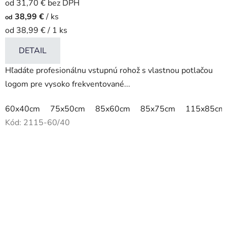
od 31,70 € bez DPH
38,99 €
/ ks
od
Jednotková
od 38,99 € / 1 ks
cena:
DETAIL
Hľadáte profesionálnu vstupnú rohož s vlastnou potlačou
logom pre vysoko frekventované...
60x40cm
75x50cm
85x60cm
85x75cm
115x85cm
Kód:
2115-60/40