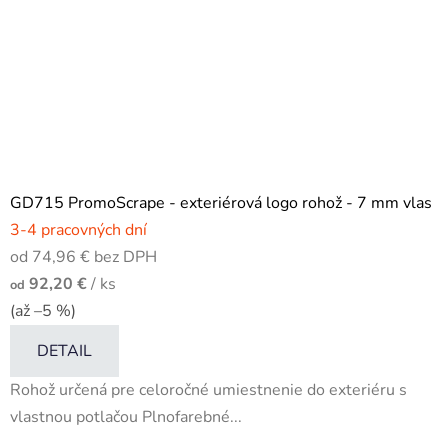
GD715 PromoScrape - exteriérová logo rohož - 7 mm vlas
3-4 pracovných dní
od 74,96 € bez DPH
92,20 €
/ ks
od
(až –5 %)
DETAIL
Rohož určená pre celoročné umiestnenie do exteriéru s
vlastnou potlačou Plnofarebné...