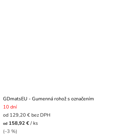
GDmatsEU - Gumenná rohož s označením
10 dní
od 129,20 € bez DPH
158,92 €
/ ks
od
(–3 %)