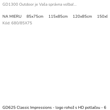
GD1300 Outdoor je Vaša správna voľba!...
NA MIERU
85x75cm
115x85cm
120x85cm
150x8
Kód:
680/85X75
GD625 Classic Impressions - logo rohož s HD potlačou - 6