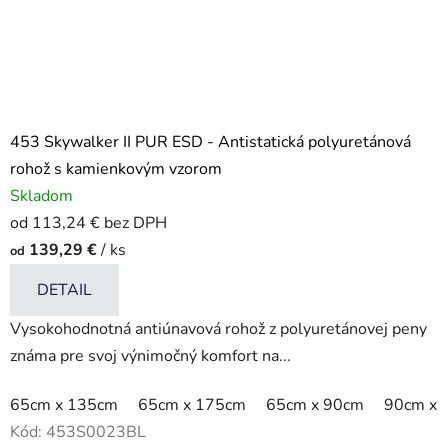
453 Skywalker II PUR ESD - Antistatická polyuretánová
rohož s kamienkovým vzorom
Skladom
od 113,24 € bez DPH
139,29 €
/ ks
od
DETAIL
Vysokohodnotná antiúnavová rohož z polyuretánovej peny
známa pre svoj výnimočný komfort na...
65cm x 135cm
65cm x 175cm
65cm x 90cm
90cm x 
Kód:
453S0023BL