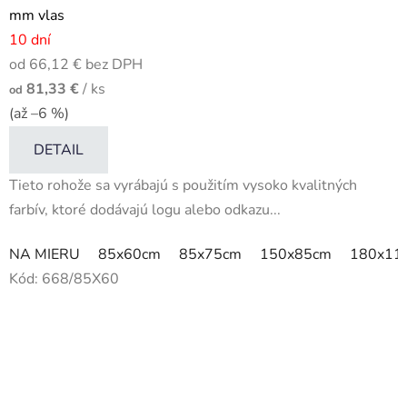
mm vlas
10 dní
od 66,12 € bez DPH
81,33 €
/ ks
od
(až –6 %)
DETAIL
Tieto rohože sa vyrábajú s použitím vysoko kvalitných
farbív, ktoré dodávajú logu alebo odkazu...
NA MIERU
85x60cm
85x75cm
150x85cm
180x11
Kód:
668/85X60