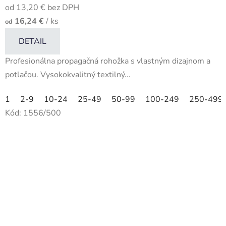
od 13,20 € bez DPH
16,24 €
/ ks
od
DETAIL
Profesionálna propagačná rohožka s vlastným dizajnom a
potlačou. Vysokokvalitný textilný...
1
2-9
10-24
25-49
50-99
100-249
250-499
Kód:
1556/500