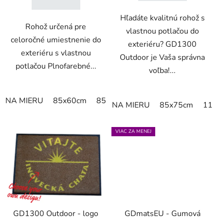
Hľadáte kvalitnú rohož s
Rohož určená pre
vlastnou potlačou do
celoročné umiestnenie do
exteriéru? GD1300
exteriéru s vlastnou
Outdoor je Vaša správna
potlačou Plnofarebné...
voľba!...
NA MIERU
85x60cm
85x75cm
115x85cm
150x85
NA MIERU
85x75cm
115
VIAC ZA MENEJ
GD1300 Outdoor - logo
GDmatsEU - Gumová