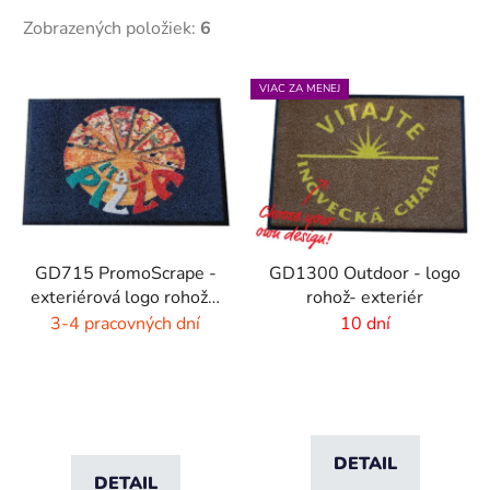
Zobrazených položiek:
6
V
VIAC ZA MENEJ
ý
p
i
s
p
r
GD715 PromoScrape -
GD1300 Outdoor - logo
o
exteriérová logo rohož -
rohož- exteriér
d
7 mm vlas
3-4 pracovných dní
10 dní
u
k
t
o
v
DETAIL
DETAIL