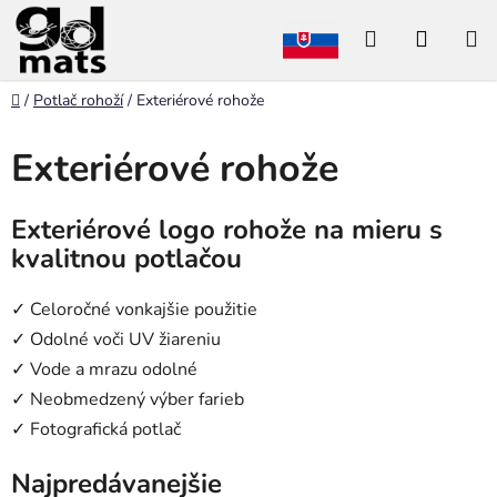
Prejsť
Hľadať
NÁKU
na
obsah
KOŠÍK
Domov
/
Potlač rohoží
/
Exteriérové rohože
Exteriérové rohože
Exteriérové logo rohože na mieru s
kvalitnou potlačou
✓ Celoročné vonkajšie použitie
✓ Odolné voči UV žiareniu
✓ Vode a mrazu odolné
✓ Neobmedzený výber farieb
✓ Fotografická potlač
Najpredávanejšie