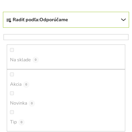
R
Radiť podľa:
Odporúčame
a
d
e
n
i
Na sklade
e
0
p
r
o
Akcia
0
d
u
Novinka
0
k
t
o
Tip
0
v