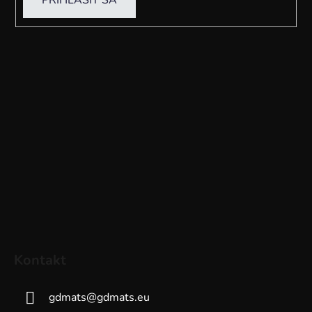
PRIHLÁSIŤ SA
Kontakt
gdmats
@
gdmats.eu