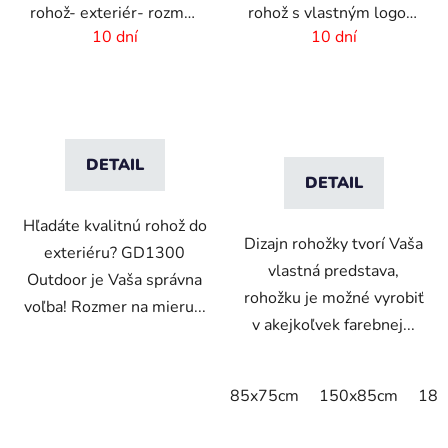
rohož- exteriér- rozmer
rohož s vlastným logom
na mieru
- interiér-exteriér
10 dní
10 dní
DETAIL
DETAIL
Hľadáte kvalitnú rohož do
Dizajn rohožky tvorí Vaša
exteriéru? GD1300
vlastná predstava,
Outdoor je Vaša správna
rohožku je možné vyrobiť
voľba! Rozmer na mieru...
v akejkoľvek farebnej...
85x75cm
150x85cm
180