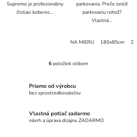
Supreme je profesionálny
parkovania. Prečo zvoliť
čistiaci koberec...
parkovaciu rohož?
Vlastná...
NA MIERU
180x85cm
20
6
položiek celkom
O
v
l
Priamo od výrobcu
á
d
bez sprostredkovateľov
a
c
i
Vlastná potlač zadarmo
e
návrh a úprava dizajnu ZADARMO
p
r