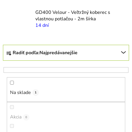
GD400 Velour - Veľtržný koberec s
vlastnou potlačou - 2m šírka
14 dní
R
Radiť podľa:
Najpredávanejšie
a
d
e
n
i
Na sklade
e
1
p
r
o
Akcia
0
d