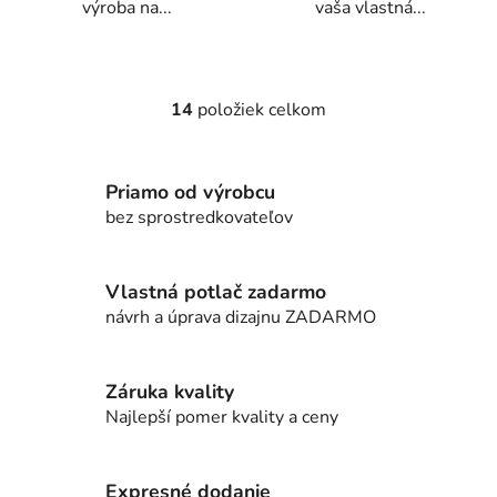
výroba na...
vaša vlastná...
14
položiek celkom
O
v
l
Priamo od výrobcu
á
d
bez sprostredkovateľov
a
c
i
Vlastná potlač zadarmo
e
návrh a úprava dizajnu ZADARMO
p
r
v
Záruka kvality
k
Najlepší pomer kvality a ceny
y
v
ý
Expresné dodanie