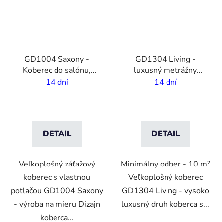
GD1004 Saxony -
GD1304 Living -
Koberec do salónu,
luxusný metrážny
recepcie s vlastnou
koberec s vlastnou
14 dní
14 dní
potlačou - 4m šírka
potlačou- 4m šírka
DETAIL
DETAIL
Veľkoplošný záťažový
Minimálny odber - 10 m²
koberec s vlastnou
Veľkoplošný koberec
potlačou GD1004 Saxony
GD1304 Living - vysoko
- výroba na mieru Dizajn
luxusný druh koberca s...
koberca...