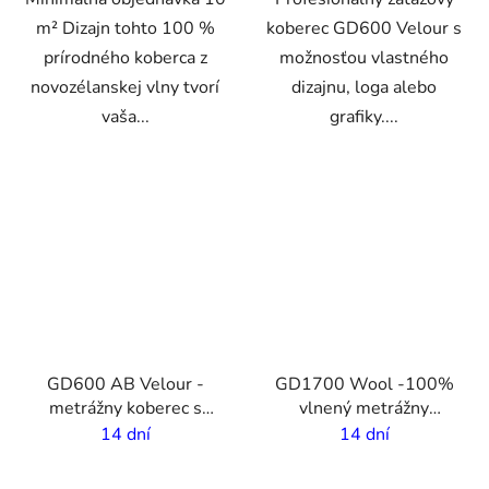
m² Dizajn tohto 100 %
koberec GD600 Velour s
prírodného koberca z
možnosťou vlastného
novozélanskej vlny tvorí
dizajnu, loga alebo
vaša...
grafiky....
VO
VO
GD600 AB Velour -
GD1700 Wool -100%
metrážny koberec s
vlnený metrážny
vlastnou potlačou - 2m
koberec s vlastnou
14 dní
14 dní
šírka
potlačou - 2m šírka