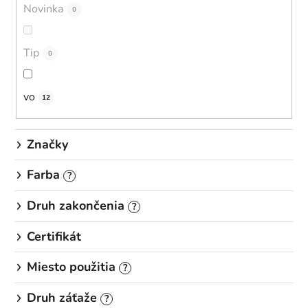
u
Novinka
0
k
t
o
Tip
0
v
vo
12
Značky
Farba
?
Druh zakončenia
?
Certifikát
Miesto použitia
?
Druh záťaže
?