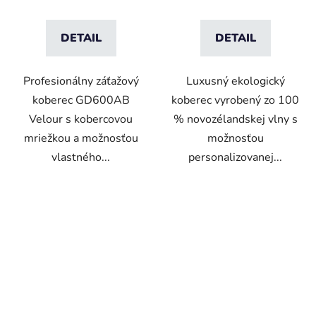
DETAIL
DETAIL
Profesionálny záťažový
Luxusný ekologický
koberec GD600AB
koberec vyrobený zo 100
Velour s kobercovou
% novozélandskej vlny s
mriežkou a možnosťou
možnosťou
vlastného...
personalizovanej...
VO
VO