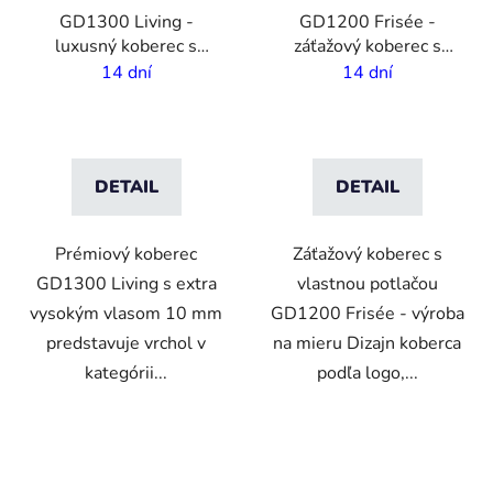
GD1300 Living -
GD1200 Frisée -
luxusný koberec s
záťažový koberec s
vlastnou potlačou - 10
vlastnou potlačou - 7
14 dní
14 dní
mm vlas - 2m šírka
mm vlas - 2m šírka
DETAIL
DETAIL
Prémiový koberec
Záťažový koberec s
GD1300 Living s extra
vlastnou potlačou
vysokým vlasom 10 mm
GD1200 Frisée - výroba
predstavuje vrchol v
na mieru Dizajn koberca
kategórii...
podľa logo,...
VO
VO