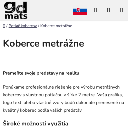
Prejsť
Hľadať
NÁKU
na
obsah
KOŠÍK
Domov
/
Potlač kobercov
/
Koberce metrážne
Koberce metrážne
Premeňte svoje predstavy na realitu
Ponúkame profesionálne riešenie pre výrobu metrážnych
kobercov s vlastnou potlačou v šírke 2 metre. Vaša grafika,
logo text, alebo vlastné vzory budú dokonale prenesené na
kvalitný koberec podľa vašich predstáv.
Široké možnosti využitia