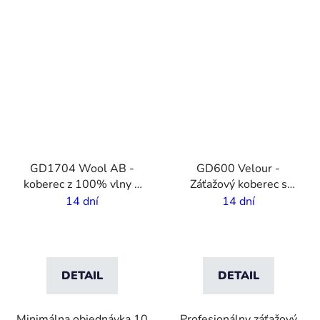
VO
VO
GD1704 Wool AB -
GD600 Velour -
koberec z 100% vlny s
Záťažový koberec s
vlastnou potlačou - 4m
potlačou - Dlhodobé
14 dní
14 dní
šírka
použitie
DETAIL
DETAIL
Minimálna objednávka 10
Profesionálny záťažový