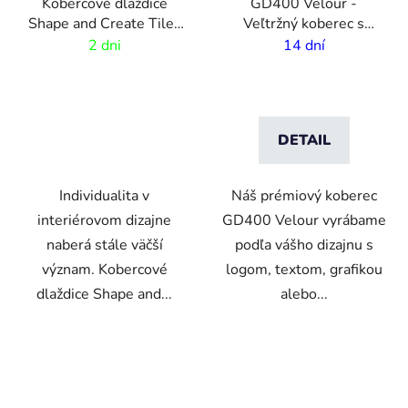
Kobercové dlaždice
GD400 Velour -
Shape and Create Tiles
Veľtržný koberec s
| 5 unikátnych tvarov
vlastnou potlačou - 2m
2 dni
14 dní
šírka
DETAIL
Individualita v
Náš prémiový koberec
interiérovom dizajne
GD400 Velour vyrábame
naberá stále väčší
podľa vášho dizajnu s
význam. Kobercové
logom, textom, grafikou
dlaždice Shape and...
alebo...
VO
VO