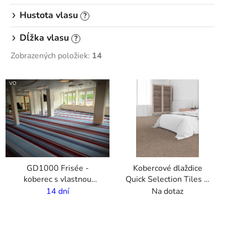
Hustota vlasu
?
Dĺžka vlasu
?
Zobrazených položiek:
14
V
VO
ý
p
i
s
p
r
GD1000 Frisée -
Kobercové dlaždice
o
koberec s vlastnou
Quick Selection Tiles &
d
potalčou - 6 mm vlas -
Planks | 17 dizajnov
14 dní
Na dotaz
u
2m šírka
k
t