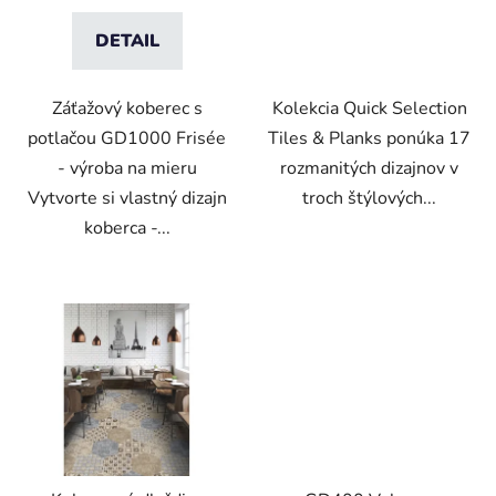
o
DETAIL
v
Záťažový koberec s
Kolekcia Quick Selection
potlačou GD1000 Frisée
Tiles & Planks ponúka 17
- výroba na mieru
rozmanitých dizajnov v
Vytvorte si vlastný dizajn
troch štýlových...
koberca -...
VO