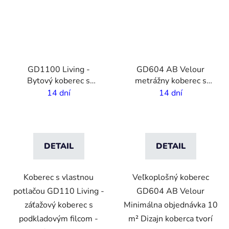
GD1100 Living -
GD604 AB Velour
Bytový koberec s
metrážny koberec s
vlastnou potlačou - 5,5
vlastnou potlačou - 4 m
14 dní
14 dní
mm vlas - 2 m šírka
šírka
DETAIL
DETAIL
Koberec s vlastnou
Veľkoplošný koberec
potlačou GD110 Living -
GD604 AB Velour
záťažový koberec s
Minimálna objednávka 10
podkladovým filcom -
m² Dizajn koberca tvorí