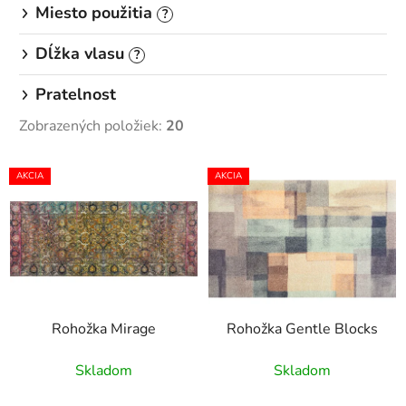
Miesto použitia
?
Dĺžka vlasu
?
Pratelnost
Zobrazených položiek:
20
V
AKCIA
AKCIA
ý
p
i
s
p
r
Rohožka Mirage
Rohožka Gentle Blocks
o
d
Skladom
Skladom
u
k