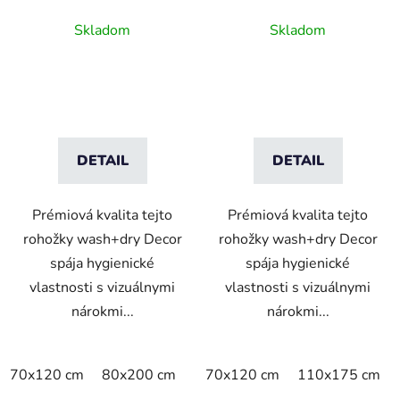
Skladom
Skladom
DETAIL
DETAIL
Prémiová kvalita tejto
Prémiová kvalita tejto
rohožky wash+dry Decor
rohožky wash+dry Decor
spája hygienické
spája hygienické
vlastnosti s vizuálnymi
vlastnosti s vizuálnymi
nárokmi...
nárokmi...
70x120 cm
80x200 cm
110x175 cm
70x120 cm
140x200 cm
110x175 cm