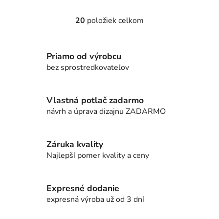
20
položiek celkom
O
v
l
Priamo od výrobcu
á
d
bez sprostredkovateľov
a
c
i
Vlastná potlač zadarmo
e
návrh a úprava dizajnu ZADARMO
p
r
v
Záruka kvality
k
Najlepší pomer kvality a ceny
y
v
ý
Expresné dodanie
p
expresná výroba už od 3 dní
i
s