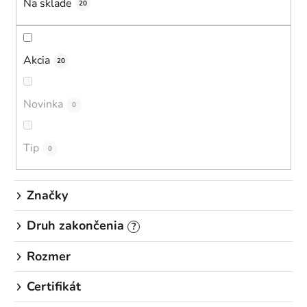
Na sklade
e
20
p
r
o
Akcia
20
d
u
Novinka
0
k
t
o
Tip
0
v
Značky
Druh zakončenia
?
Rozmer
Certifikát