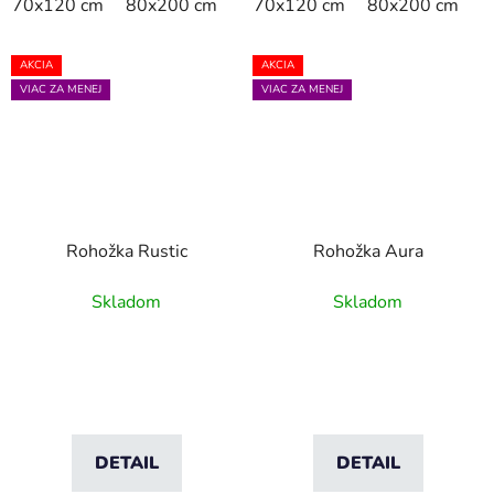
70x120 cm
80x200 cm
110x175 cm
70x120 cm
140x200 cm
80x200 cm
1
AKCIA
AKCIA
VIAC ZA MENEJ
VIAC ZA MENEJ
Rohožka Rustic
Rohožka Aura
Skladom
Skladom
DETAIL
DETAIL