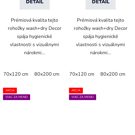
DETAIL
DETAIL
Prémiová kvalita tejto
Prémiová kvalita tejto
rohožky wash+dry Decor
rohožky wash+dry Decor
spája hygienické
spája hygienické
vlastnosti s vizuálnymi
vlastnosti s vizuálnymi
nárokmi...
nárokmi...
70x120 cm
80x200 cm
110x175 cm
70x120 cm
140x200 cm
80x200 cm
1
AKCIA
AKCIA
VIAC ZA MENEJ
VIAC ZA MENEJ