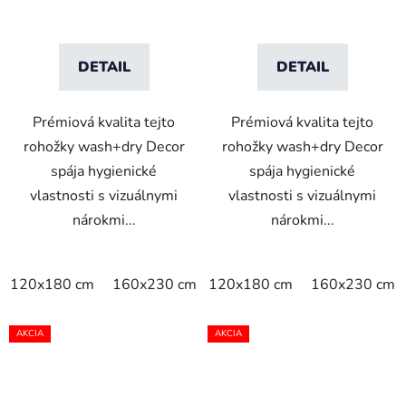
DETAIL
DETAIL
Prémiová kvalita tejto
Prémiová kvalita tejto
rohožky wash+dry Decor
rohožky wash+dry Decor
spája hygienické
spája hygienické
vlastnosti s vizuálnymi
vlastnosti s vizuálnymi
nárokmi...
nárokmi...
120x180 cm
160x230 cm
120x180 cm
200x290 cm
160x230 cm
AKCIA
AKCIA