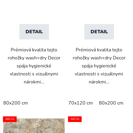
t
o
v
DETAIL
DETAIL
Prémiová kvalita tejto
Prémiová kvalita tejto
rohožky wash+dry Decor
rohožky wash+dry Decor
spája hygienické
spája hygienické
vlastnosti s vizuálnymi
vlastnosti s vizuálnymi
nárokmi...
nárokmi...
80x200 cm
70x120 cm
80x200 cm
1
AKCIA
AKCIA