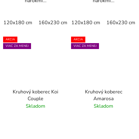
nárokmi...
nárokmi...
120x180 cm
160x230 cm
120x180 cm
200x290 cm
160x230 cm
AKCIA
AKCIA
VIAC ZA MENEJ
VIAC ZA MENEJ
Kruhový koberec Koi
Kruhový koberec
Couple
Amarosa
Skladom
Skladom