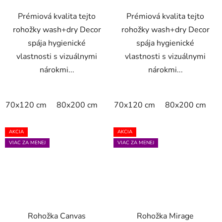
Prémiová kvalita tejto
Prémiová kvalita tejto
rohožky wash+dry Decor
rohožky wash+dry Decor
spája hygienické
spája hygienické
vlastnosti s vizuálnymi
vlastnosti s vizuálnymi
nárokmi...
nárokmi...
70x120 cm
80x200 cm
110x175 cm
70x120 cm
140x200 cm
80x200 cm
1
AKCIA
AKCIA
VIAC ZA MENEJ
VIAC ZA MENEJ
Rohožka Canvas
Rohožka Mirage