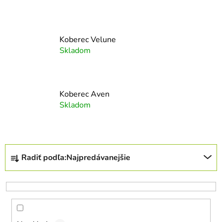
Koberec Velune
Skladom
Koberec Aven
Skladom
R
Radiť podľa:
Najpredávanejšie
a
d
e
n
i