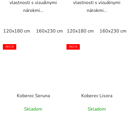
vlastnosti s vizuálnymi
vlastnosti s vizuálnymi
nárokmi...
nárokmi...
120x180 cm
160x230 cm
120x180 cm
200x290 cm
160x230 cm
AKCIA
AKCIA
Koberec Seruna
Koberec Lisora
Skladom
Skladom