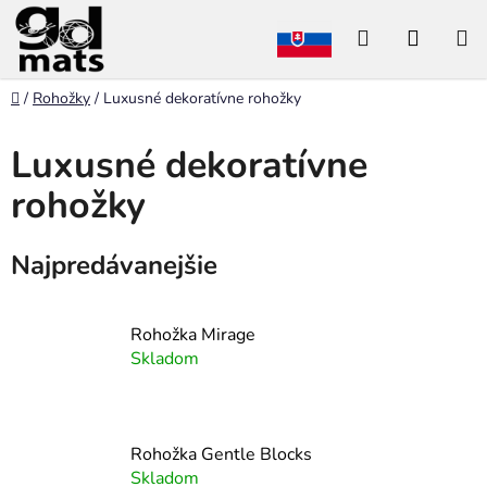
Prejsť
Hľadať
NÁKU
na
obsah
KOŠÍK
Domov
/
Rohožky
/
Luxusné dekoratívne rohožky
Luxusné dekoratívne
rohožky
Najpredávanejšie
Rohožka Mirage
Skladom
Rohožka Gentle Blocks
Skladom