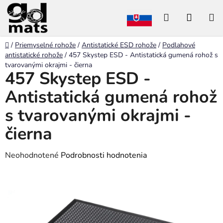
Prejsť
Hľadať
NÁKU
na
obsah
KOŠÍK
Domov
/
Priemyselné rohože
/
Antistatické ESD rohože
/
Podlahové
antistatické rohože
/
457 Skystep ESD - Antistatická gumená rohož s
tvarovanými okrajmi - čierna
457 Skystep ESD -
Antistatická gumená rohož
s tvarovanými okrajmi -
čierna
Priemerné
Neohodnotené
Podrobnosti hodnotenia
hodnotenie
produktu
je
0,0
z