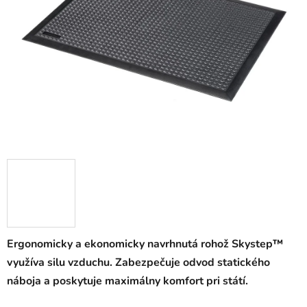
5
hviezdičiek.
Ergonomicky a ekonomicky navrhnutá rohož Skystep™
využíva silu vzduchu. Zabezpečuje odvod statického
náboja a poskytuje maximálny komfort pri státí.