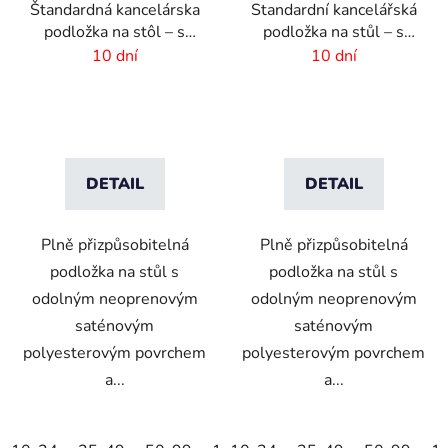
Štandardná kancelárska
Standardní kancelářská
podložka na stôl – s
podložka na stůl – s
vlastnou potlačou –
vlastním potiskem –
10 dní
10 dní
44x90 cm
60x40cm
DETAIL
DETAIL
Plně přizpůsobitelná
Plně přizpůsobitelná
podložka na stůl s
podložka na stůl s
odolným neoprenovým
odolným neoprenovým
saténovým
saténovým
polyesterovým povrchem
polyesterovým povrchem
a...
a...