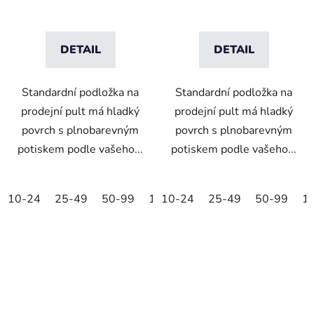
DETAIL
DETAIL
Standardní podložka na
Standardní podložka na
prodejní pult má hladký
prodejní pult má hladký
povrch s plnobarevným
povrch s plnobarevným
potiskem podle vašeho...
potiskem podle vašeho...
10-24
25-49
50-99
100-249
10-24
25-49
250-499
50-99
500+
1