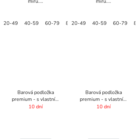
míru....
míru....
20-49
40-59
60-79
80-99
20-49
+100
40-59
60-79
8
Barová podložka
Barová podložka
premium - s vlastním
premium - s vlastním
potiskem - 894 x 244
potiskem - 225 x 830
10 dní
10 dní
mm
mm