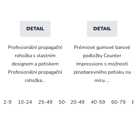
DETAIL
DETAIL
Profesionální propagační
Prémiové gumové barové
rohožka s vlastním
podložky Counter
designem a potiskem
Impressions s možností
Profesionální propagační
plnobarevného potisku na
rohožka...
míru....
2-9
10-24
25-49
50-99
20-49
100-249
40-59
250-499
60-79
8
5