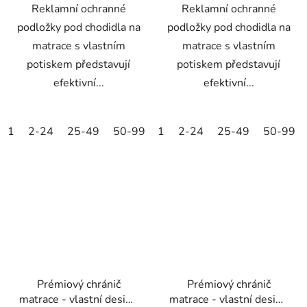
Reklamní ochranné
Reklamní ochranné
podložky pod chodidla na
podložky pod chodidla na
matrace s vlastním
matrace s vlastním
potiskem představují
potiskem představují
efektivní...
efektivní...
1
2-24
25-49
50-99
1
100-249
2-24
25-49
250-499
50-99
500+
Prémiový chránič
Prémiový chránič
matrace - vlastní design
matrace - vlastní design