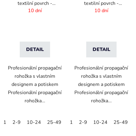
textilní povrch -
textilní povrch -
85x150 cm
85x120 cm
10 dní
10 dní
DETAIL
DETAIL
Profesionální propagační
Profesionální propagační
rohožka s vlastním
rohožka s vlastním
designem a potiskem
designem a potiskem
Profesionální propagační
Profesionální propagační
rohožka...
rohožka...
1
2-9
10-24
25-49
50-99
1
2-9
100-249
10-24
25-49
250-499