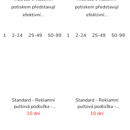
potiskem představují
potiskem představují
efektivní...
efektivní...
1
2-24
25-49
50-99
1
100-249
2-24
25-49
250-499
50-99
500+
Standard - Reklamní
Standard - Reklamní
pultová podložka -
pultová podložka -
vlastní design
vlastní design
10 dní
10 dní
-820x210 mm
-600x190 mm