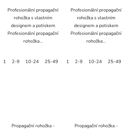
Profesionální propagační
Profesionální propagační
rohožka s vlastním
rohožka s vlastním
designem a potiskem
designem a potiskem
Profesionální propagační
Profesionální propagační
rohožka...
rohožka...
1
2-9
10-24
25-49
50-99
1
2-9
100-249
10-24
25-49
250-499
Propagační rohožka -
Propagační rohožka -