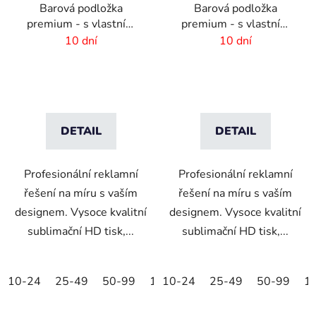
Barová podložka
Barová podložka
premium - s vlastním
premium - s vlastním
potiskem - 234 x 600
potiskem - 600 x 190
10 dní
10 dní
mm
mm
DETAIL
DETAIL
Profesionální reklamní
Profesionální reklamní
řešení na míru s vaším
řešení na míru s vaším
designem. Vysoce kvalitní
designem. Vysoce kvalitní
sublimační HD tisk,...
sublimační HD tisk,...
10-24
25-49
50-99
100-249
10-24
25-49
250-499
50-99
500+
1