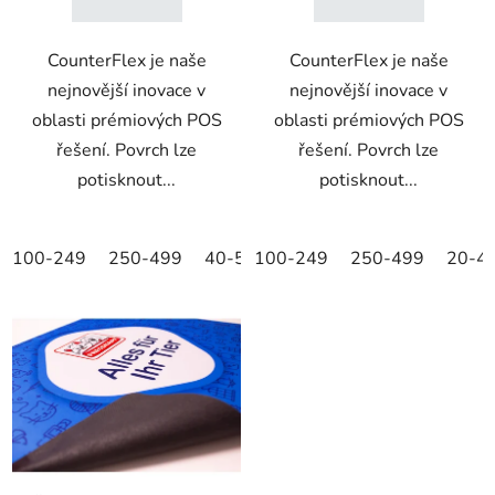
CounterFlex je naše
CounterFlex je naše
nejnovější inovace v
nejnovější inovace v
oblasti prémiových POS
oblasti prémiových POS
řešení. Povrch lze
řešení. Povrch lze
potisknout...
potisknout...
100-249
250-499
40-59
100-249
60-79
250-499
80-99
20-39
20-4