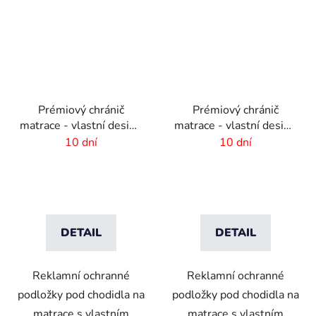
Prémiový chránič
Prémiový chránič
matrace - vlastní design
matrace - vlastní design
- 800x450mm
- 670x400mm
10 dní
10 dní
DETAIL
DETAIL
Reklamní ochranné
Reklamní ochranné
podložky pod chodidla na
podložky pod chodidla na
matrace s vlastním
matrace s vlastním