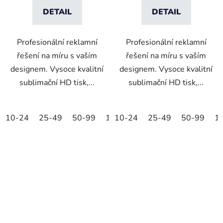
DETAIL
DETAIL
Profesionální reklamní
Profesionální reklamní
řešení na míru s vaším
řešení na míru s vaším
designem. Vysoce kvalitní
designem. Vysoce kvalitní
sublimační HD tisk,...
sublimační HD tisk,...
10-24
25-49
50-99
100-249
10-24
25-49
250-499
50-99
500+
1