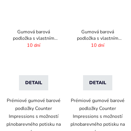
Gumová barová
Gumová barová
podložka s vlastním
podložka s vlastním
designem - 550x200x4
designem - 500x100x4
10 dní
10 dní
mm
mm
DETAIL
DETAIL
Prémiové gumové barové
Prémiové gumové barové
podložky Counter
podložky Counter
Impressions s možností
Impressions s možností
plnobarevného potisku na
plnobarevného potisku na