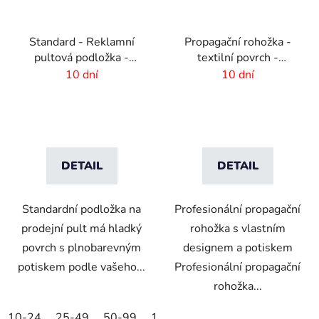
Standard - Reklamní
Propagační rohožka -
pultová podložka -
textilní povrch -
vlastní design
150x300cm
10 dní
10 dní
-410x220 mm
DETAIL
DETAIL
Standardní podložka na
Profesionální propagační
prodejní pult má hladký
rohožka s vlastním
povrch s plnobarevným
designem a potiskem
potiskem podle vašeho...
Profesionální propagační
rohožka...
10-24
25-49
50-99
100-249
250-499
500+