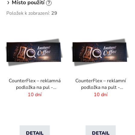
Místo použití
?
Položek k zobrazení:
29
V
ý
p
i
s
p
r
CounterFlex – reklamná
CounterFlex – reklamní
o
podložka na pul -
podložka na pult -
d
340x550 mm
200x550 mm
10 dní
10 dní
u
k
t
ů
DETAIL
DETAIL