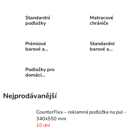
textilním
podložky
povrchem
Standardní
Matracové
podložky
chrániče
Prémiové
Standardní
barové a
barové a
pultové
pultové
podložky
podložky
Podložky pro
domácí
mazlíčky
Nejprodávanější
CounterFlex – reklamná podložka na pul -
340x550 mm
10 dní