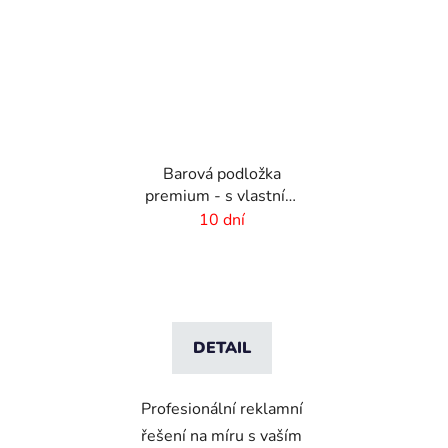
Barová podložka
premium - s vlastním
potiskem - 434x234
10 dní
mm
DETAIL
Profesionální reklamní
řešení na míru s vaším