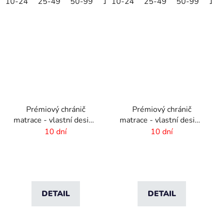
10-24
25-49
50-99
100-249
10-24
25-49
250-499
50-99
500+
1
Prémiový chránič
Prémiový chránič
matrace - vlastní design
matrace - vlastní design
- 2000x440mm
- 1800x440mm
10 dní
10 dní
DETAIL
DETAIL