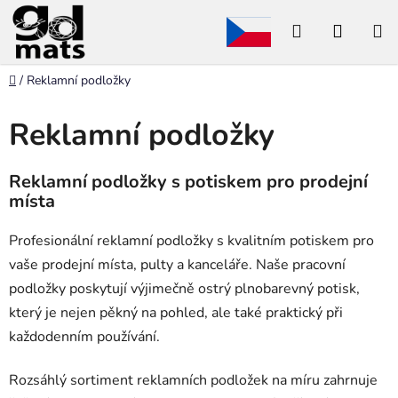
Přejít
Hledat
NÁKU
na
obsah
KOŠÍK
Domů
/
Reklamní podložky
Reklamní podložky
Reklamní podložky s potiskem pro prodejní
místa
Profesionální reklamní podložky s kvalitním potiskem pro
vaše prodejní místa, pulty a kanceláře. Naše pracovní
podložky poskytují výjimečně ostrý plnobarevný potisk,
který je nejen pěkný na pohled, ale také praktický při
každodenním používání.
Rozsáhlý sortiment reklamních podložek na míru zahrnuje