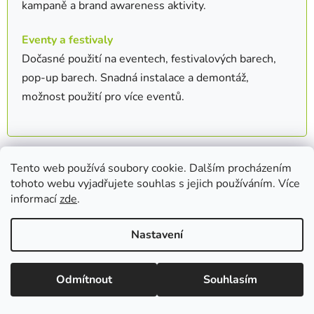
kampaně a brand awareness aktivity.
Eventy a festivaly
Dočasné použití na eventech, festivalových barech,
pop-up barech. Snadná instalace a demontáž,
možnost použití pro více eventů.
Údržba a péče
Tento web používá soubory cookie. Dalším procházením
tohoto webu vyjadřujete souhlas s jejich používáním. Více
Každodenní čištění
informací
zde
.
Jednoduché čištění vlhkým hadříkem s jemným čisticím
prostředkem. Materiál odolá alkoholu, takže může být
Nastavení
dezinfikován standardními barovými čistidly.
Odmítnout
Souhlasím
Dlouhodobá údržba
Při správné péči mají podložky životnost 2-3 roky při