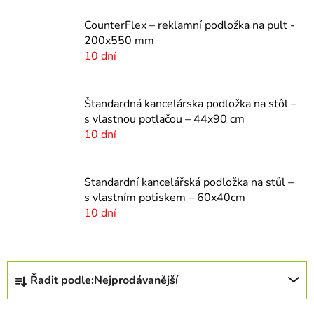
CounterFlex – reklamní podložka na pult -
200x550 mm
10 dní
Štandardná kancelárska podložka na stôl –
s vlastnou potlačou – 44x90 cm
10 dní
Standardní kancelářská podložka na stůl –
s vlastním potiskem – 60x40cm
10 dní
Ř
Řadit podle:
Nejprodávanější
a
z