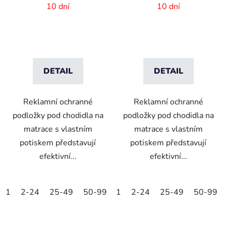
- 1600x440mm
- 1370x440mm
10 dní
10 dní
DETAIL
DETAIL
Reklamní ochranné
Reklamní ochranné
podložky pod chodidla na
podložky pod chodidla na
matrace s vlastním
matrace s vlastním
potiskem představují
potiskem představují
efektivní...
efektivní...
1
2-24
25-49
50-99
1
100-249
2-24
25-49
250-499
50-99
500+