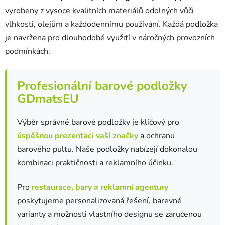
y
vyrobeny z vysoce kvalitních materiálů odolných vůči
v
vlhkosti, olejům a každodennímu používání. Každá podložka
ý
p
je navržena pro dlouhodobé využití v náročných provozních
i
podmínkách.
s
u
Profesionální barové podložky
GDmatsEU
Výběr správné barové podložky je klíčový pro
úspěšnou prezentaci vaší značky
a ochranu
barového pultu. Naše podložky nabízejí dokonalou
kombinaci praktičnosti a reklamního účinku.
Pro
restaurace, bary a reklamní agentury
poskytujeme personalizovaná řešení, barevné
varianty a možnosti vlastního designu se zaručenou