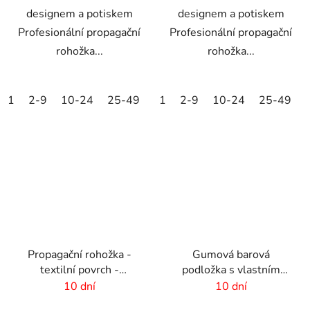
designem a potiskem
designem a potiskem
Profesionální propagační
Profesionální propagační
rohožka...
rohožka...
1
2-9
10-24
25-49
50-99
1
2-9
100-249
10-24
25-49
250-499
Propagační rohožka -
Gumová barová
textilní povrch -
podložka s vlastním
60x40cm
designem - 355x355x4
10 dní
10 dní
mm