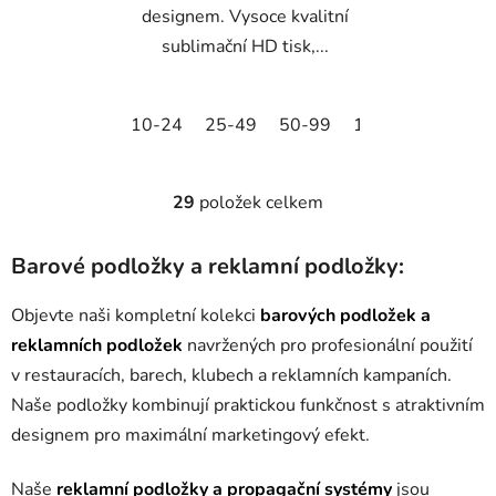
designem. Vysoce kvalitní
sublimační HD tisk,...
10-24
25-49
50-99
100-249
250-
29
položek celkem
O
v
l
Barové podložky a reklamní podložky:
á
d
Objevte naši kompletní kolekci
barových podložek a
a
reklamních podložek
navržených pro profesionální použití
c
v restauracích, barech, klubech a reklamních kampaních.
í
Naše podložky kombinují praktickou funkčnost s atraktivním
p
r
designem pro maximální marketingový efekt.
v
k
Naše
reklamní podložky a propagační systémy
jsou