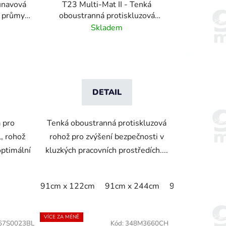
únavová
T23 Multi-Mat II - Tenká
t
ý průmysl
oboustranná protiskluzová
ů
rohož - černá
Skladem
DETAIL
 pro
Tenká oboustranná protiskluzová
, rohož
rohož pro zvýšení bezpečnosti v
ptimální
kluzkých pracovních prostředích....
91cm x 122cm
91cm x 244cm
91cm x 975cm
VÍCE ZA MÉNĚ
67S0023BL
Kód:
348M3660CH