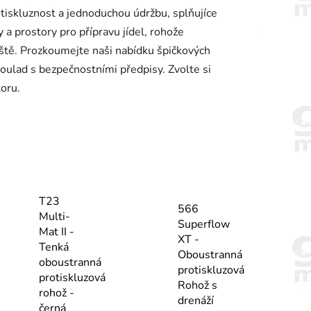
tiskluznost a jednoduchou údržbu, splňujíce
y a prostory pro přípravu jídel, rohože
ště. Prozkoumejte naši nabídku špičkových
soulad s bezpečnostními předpisy. Zvolte si
oru.
T23
566
Multi-
Superflow
Mat II -
XT -
Tenká
Oboustranná
oboustranná
protiskluzová
protiskluzová
Rohož s
rohož -
drenáží
černá