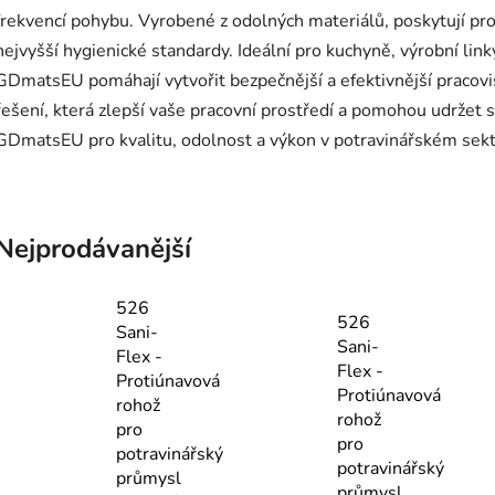
frekvencí pohybu. Vyrobené z odolných materiálů, poskytují pro
nejvyšší hygienické standardy. Ideální pro kuchyně, výrobní link
GDmatsEU pomáhají vytvořit bezpečnější a efektivnější pracovi
řešení, která zlepší vaše pracovní prostředí a pomohou udržet 
GDmatsEU pro kvalitu, odolnost a výkon v potravinářském sekt
Nejprodávanější
526
526
Sani-
Sani-
Flex -
Flex -
Protiúnavová
Protiúnavová
rohož
rohož
pro
pro
potravinářský
potravinářský
průmysl
průmysl