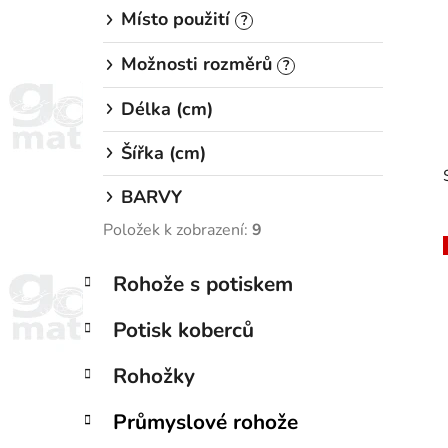
Místo použití
?
Možnosti rozměrů
?
Délka (cm)
Šířka (cm)
BARVY
Položek k zobrazení:
9
K
Přeskočit
Rohože s potiskem
a
kategorie
i
t
Potisk koberců
e
g
Rohožky
o
r
Průmyslové rohože
i
e