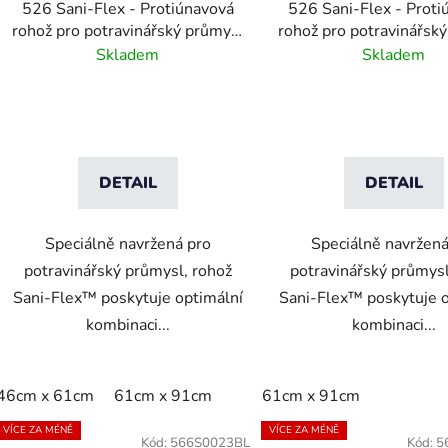
526 Sani-Flex - Protiúnavová
526 Sani-Flex - Proti
u
rohož pro potravinářský průmysl
rohož pro potravinářsk
k
- modrá
- šedivá
Skladem
Skladem
t
ů
DETAIL
DETAIL
Speciálně navržená pro
Speciálně navržená
potravinářský průmysl, rohož
potravinářský průmysl
Sani-Flex™ poskytuje optimální
Sani-Flex™ poskytuje o
kombinaci...
kombinaci...
46cm x 61cm
61cm x 91cm
61cm x 91cm
VÍCE ZA MÉNĚ
VÍCE ZA MÉNĚ
Kód:
566S0023BL
Kód:
5