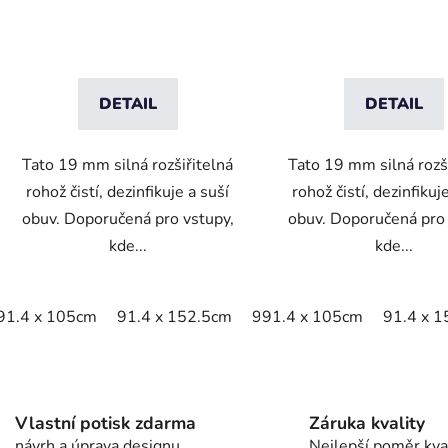
DETAIL
DETAIL
Tato 19 mm silná rozšiřitelná
Tato 19 mm silná rozš
rohož čistí, dezinfikuje a suší
rohož čistí, dezinfikuj
obuv. Doporučená pro vstupy,
obuv. Doporučená pro 
kde...
kde...
91.4 x 105cm
91.4 x 152.5cm
91.4 x 200cm
91.4 x 105cm
91.4 x 
O
v
l
Vlastní potisk zdarma
Záruka kvality
á
návrh a úprava designu
Nejlepší poměr kval