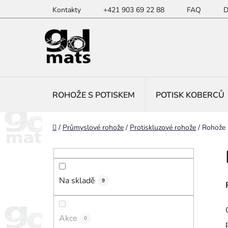
Přejít
Kontakty
+421 903 69 22 88
FAQ
D
na
obsah
ROHOŽE S POTISKEM
POTISK KOBERCŮ
Domů
/
Průmyslové rohože
/
Protiskluzové rohože
/
Rohože 
P
o
s
Na skladě
t
9
r
a
Akce
0
n