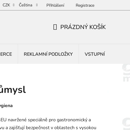
CZK
Čeština
Přihlášení
Registrace
PRÁZDNÝ KOŠÍK
NÁKUPNÍ
KOŠÍK
BERCE
REKLAMNÍ PODLOŽKY
VSTUPNÍ ROHOŽE
růmysl
ygiena
EU navržené speciálně pro gastronomický a
vu a zajišťují bezpečnost v oblastech s vysokou