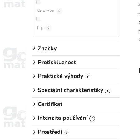
n
Novinka
í
0
p
Tip
a
0
n
e
Značky
l
Protiskluznost
Praktické výhody
?
Speciální charakteristiky
?
Certifikát
Intenzita používání
?
Prostředí
?