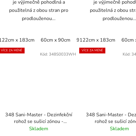
je výjimečně pohodlná a
je výjimečně pohod
použitelná z obou stran pro
použitelná z obou st
prodlouženou...
prodlouženou..
122cm x 183cm
60cm x 90cm
91cm x 152cm
122cm x 183cm
60cm 
VÍCE ZA MÉNĚ
VÍCE ZA MÉNĚ
Kód:
348S0033WH
Kód:
3
348 Sani-Master - Dezinfekční
348 Sani-Master - Dez
rohož se sušicí zónou -
rohož se sušicí zón
antracitová/černá
antracitová/čern
Skladem
Skladem