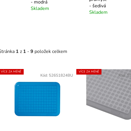
- modrá
- šedivá
Skladem
Skladem
Stránka
1
z
1
-
9
položek celkem
V
VÍCE ZA MÉNĚ
VÍCE ZA MÉNĚ
ý
Kód:
526S1824BU
Kód:
5
p
s
p
r
o
d