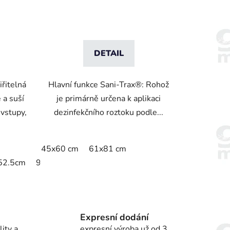
DETAIL
iřitelná
Hlavní funkce Sani-Trax®: Rohož
e a suší
je primárně určena k aplikaci
vstupy,
dezinfekčního roztoku podle...
45x60 cm
61x81 cm
152.5cm
91.4 x 200cm
Expresní dodání
ity a
expresní výroba už od 3