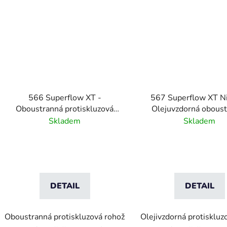
566 Superflow XT -
567 Superflow XT Nit
Oboustranná protiskluzová
Olejuvzdorná obous
Rohož s drenáží
protiskluzová Rohož s
Skladem
Skladem
DETAIL
DETAIL
Oboustranná protiskluzová rohož
Olejivzdorná protiskluz