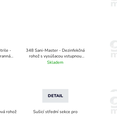
rile -
348 Sani-Master - Dezinfekčná
tranná
rohož s vysúšacou vstupnou
 drenáží
plochou -šedá
Skladem
DETAIL
ová rohož
Sušicí střední sekce pro