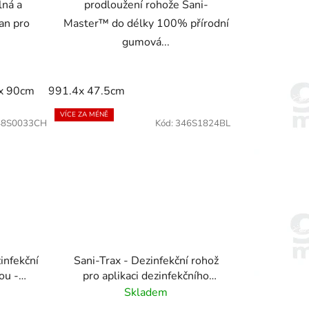
lná a
prodloužení rohože Sani-
ran pro
Master™ do délky 100% přírodní
.
gumová...
x 90cm
91cm x 152cm
91.4x 47.5cm
VÍCE ZA MÉNĚ
48S0033CH
Kód:
346S1824BL
infekční
Sani-Trax - Dezinfekční rohož
ou -
pro aplikaci dezinfekčního
á
roztoku
Skladem