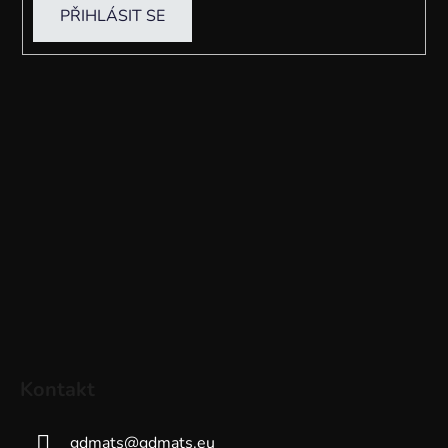
PŘIHLÁSIT SE
Kontakt
gdmats
@
gdmats.eu