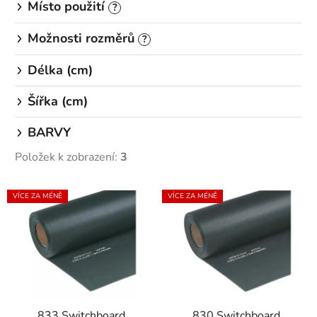
Místo použití
?
Možnosti rozměrů
?
Délka (cm)
Šířka (cm)
BARVY
Položek k zobrazení:
3
V
VÍCE ZA MÉNĚ
VÍCE ZA MÉNĚ
ý
p
i
s
p
r
833 Switchboard
830 Switchboard