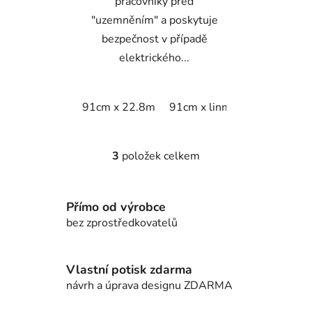
pracovníky před
"uzemněním" a poskytuje
bezpečnost v případě
elektrického...
91cm x 22.8m
91cm x linm
3
položek celkem
O
v
l
Přímo od výrobce
á
d
bez zprostředkovatelů
a
c
í
Vlastní potisk zdarma
p
návrh a úprava designu ZDARMA
r