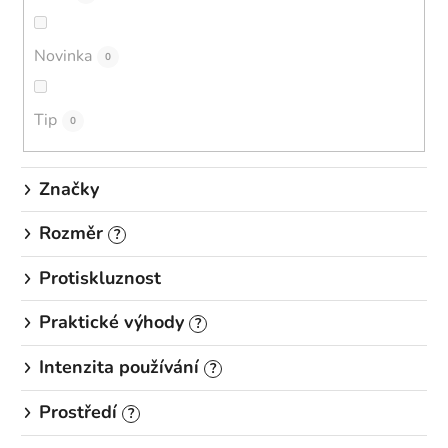
u
k
Novinka
0
t
ů
Tip
0
Značky
Rozměr
?
Protiskluznost
Praktické výhody
?
Intenzita používání
?
Prostředí
?