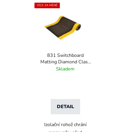
VÍCE ZA MÉNĚ
831 Switchboard
Matting Diamond Class
2 - Izolační rohož s
Skladem
diamantovým vzorem
třídy 2 - černá/žlutá
DETAIL
Izolační rohož chrání