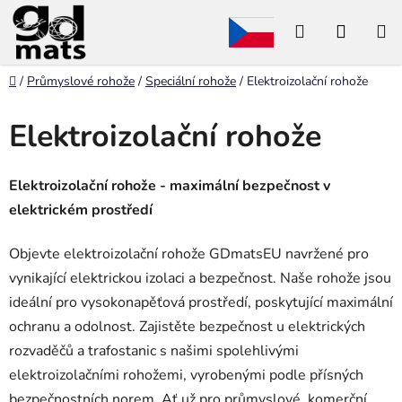
Přejít
Hledat
NÁKU
na
obsah
KOŠÍK
Domů
/
Průmyslové rohože
/
Speciální rohože
/
Elektroizolační rohože
Elektroizolační rohože
Elektroizolační rohože - maximální bezpečnost v
elektrickém prostředí
Objevte elektroizolační rohože GDmatsEU navržené pro
vynikající elektrickou izolaci a bezpečnost. Naše rohože jsou
ideální pro vysokonapěťová prostředí, poskytující maximální
ochranu a odolnost. Zajistěte bezpečnost u elektrických
rozvaděčů a trafostanic s našimi spolehlivými
elektroizolačními rohožemi, vyrobenými podle přísných
bezpečnostních norem. Ať už pro průmyslové, komerční