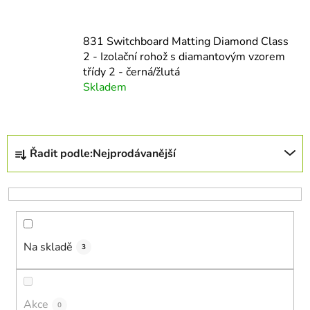
831 Switchboard Matting Diamond Class
2 - Izolační rohož s diamantovým vzorem
třídy 2 - černá/žlutá
Skladem
Ř
Řadit podle:
Nejprodávanější
a
z
e
n
í
Na skladě
p
3
r
o
d
Akce
0