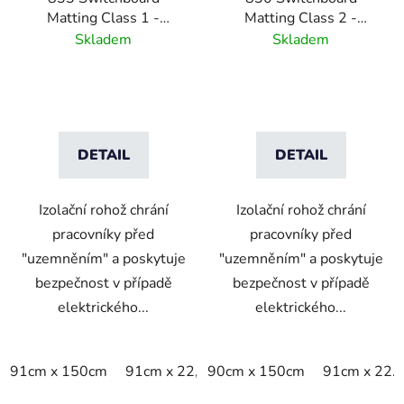
o
Matting Class 1 -
Matting Class 2 -
d
Izolační rohož pro
Izolační rohož pro
Skladem
Skladem
u
rozvodné panely třídy 1
rozvodné panely třídy 2
k
t
ů
DETAIL
DETAIL
Izolační rohož chrání
Izolační rohož chrání
pracovníky před
pracovníky před
"uzemněním" a poskytuje
"uzemněním" a poskytuje
bezpečnost v případě
bezpečnost v případě
elektrického...
elektrického...
91cm x 150cm
91cm x 22,8m
90cm x 150cm
91cm x linm
91cm x 22.