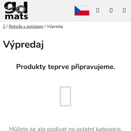
Přejít
Hledat
NÁKU
na
obsah
KOŠÍK
Domů
/
Rohože s potiskem
/
Výpredaj
Výpredaj
Produkty teprve připravujeme.
Můžete se ale podívat na ostatní kategorie.