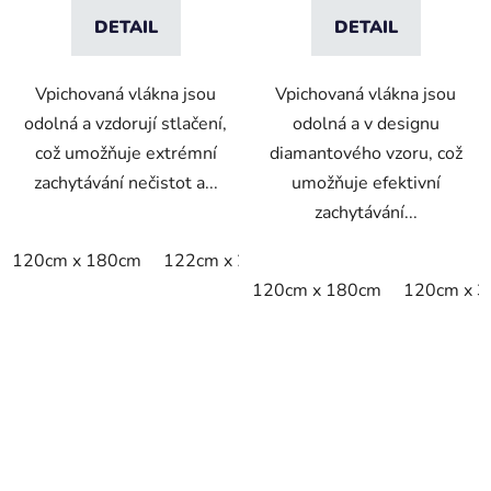
DETAIL
DETAIL
Vpichovaná vlákna jsou
Vpichovaná vlákna jsou
odolná a vzdorují stlačení,
odolná a v designu
což umožňuje extrémní
diamantového vzoru, což
zachytávání nečistot a...
umožňuje efektivní
zachytávání...
120cm x 180cm
122cm x 244cm
130cm x 20m
130c
120cm x 180cm
120cm x 