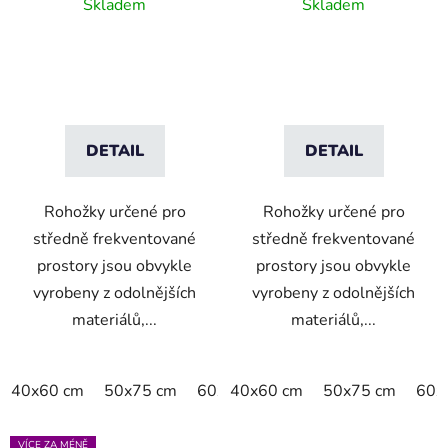
Skladem
Skladem
DETAIL
DETAIL
Rohožky určené pro
Rohožky určené pro
středně frekventované
středně frekventované
prostory jsou obvykle
prostory jsou obvykle
vyrobeny z odolnějších
vyrobeny z odolnějších
materiálů,...
materiálů,...
40x60 cm
50x75 cm
60x90 cm
40x60 cm
60x180 cm
50x75 cm
75x12
60x
VÍCE ZA MÉNĚ