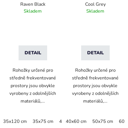
Raven Black
Cool Grey
Skladem
Skladem
DETAIL
DETAIL
Rohožky určené pro
Rohožky určené pro
středně frekventované
středně frekventované
prostory jsou obvykle
prostory jsou obvykle
vyrobeny z odolnějších
vyrobeny z odolnějších
materiálů,...
materiálů,...
35x120 cm
35x75 cm
40x60 cm
40x60 cm
50x75 cm
50x75 cm
60x90 
60x