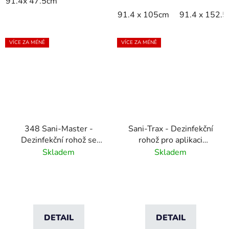
91.4x 47.5cm
91.4 x 105cm
91.4 x 152.
VÍCE ZA MÉNĚ
VÍCE ZA MÉNĚ
348 Sani-Master -
Sani-Trax - Dezinfekční
Dezinfekční rohož se
rohož pro aplikaci
sušicí zónou -
dezinfekčního roztoku
Skladem
Skladem
antracitová/černá
DETAIL
DETAIL