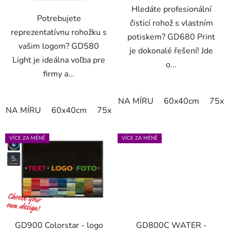
Hledáte profesionální
Potrebujete
čisticí rohož s vlastním
reprezentatívnu rohožku s
potiskem? GD680 Print
vašim logom? GD580
je dokonalé řešení! Jde
Light je ideálna voľba pre
o...
firmy a...
NA MÍRU
60x40cm
75x6
NA MÍRU
60x40cm
75x60cm
85x60cm
85x75cm
VÍCE ZA MÉNĚ
VÍCE ZA MÉNĚ
GD900 Colorstar - logo
GD800C WATER -