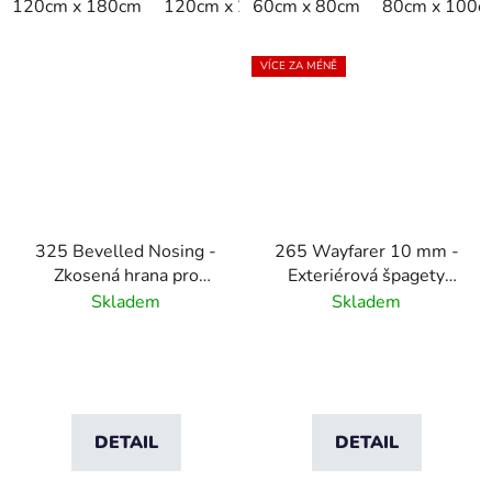
120cm x 180cm
120cm x 20m
60cm x 80cm
120cm x linm
80cm x 100c
122cm 
VÍCE ZA MÉNĚ
325 Bevelled Nosing -
265 Wayfarer 10 mm -
Zkosená hrana pro
Exteriérová špagety
rohože - 11 mm
rohož s podkladem
Skladem
Skladem
DETAIL
DETAIL