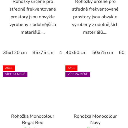
Rohožky určené pro
Rohožky určené pro
středně frekventované
středně frekventované
prostory jsou obvykle
prostory jsou obvykle
vyrobeny z odolnějších
vyrobeny z odolnějších
materiálů,...
materiálů,...
35x120 cm
35x75 cm
40x60 cm
40x60 cm
50x75 cm
50x75 cm
60x90 
60x
AKCE
AKCE
VÍCE ZA MÉNĚ
VÍCE ZA MÉNĚ
Rohožka Monocolour
Rohožka Monocolour
Regal Red
Navy