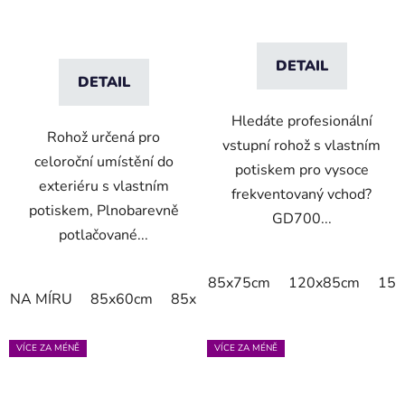
DETAIL
DETAIL
Hledáte profesionální
Rohož určená pro
vstupní rohož s vlastním
celoroční umístění do
potiskem pro vysoce
exteriéru s vlastním
frekventovaný vchod?
potiskem, Plnobarevně
GD700...
potlačované...
85x75cm
120x85cm
150
NA MÍRU
85x60cm
85x75cm
115x85cm
150x85c
VÍCE ZA MÉNĚ
VÍCE ZA MÉNĚ