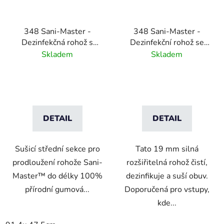
348 Sani-Master -
348 Sani-Master -
Dezinfekčná rohož s
Dezinfekční rohož se
vysúšacou vstupnou
sušicí zónou -
Skladem
Skladem
plochou -šedá
antracitová/černá
DETAIL
DETAIL
Sušicí střední sekce pro
Tato 19 mm silná
prodloužení rohože Sani-
rozšiřitelná rohož čistí,
Master™ do délky 100%
dezinfikuje a suší obuv.
přírodní gumová...
Doporučená pro vstupy,
kde...