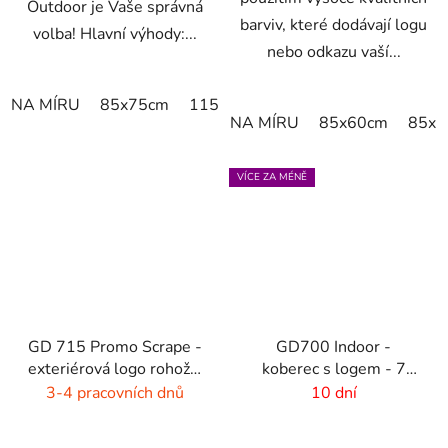
Outdoor je Vaše správná
barviv, které dodávají logu
volba! Hlavní výhody:...
nebo odkazu vaší...
NA MÍRU
85x75cm
115x85cm
120x85cm
150x85
NA MÍRU
85x60cm
85x7
VÍCE ZA MÉNĚ
GD 715 Promo Scrape -
GD700 Indoor -
exteriérová logo rohož -
koberec s logem - 7
7 mm vlas
mm - 2 m gumový okraj
3-4 pracovních dnů
10 dní