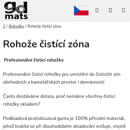
Přejít
Hledat
NÁKU
na
obsah
KOŠÍK
Domů
/
Rohožky
/
Rohože čistící zóna
Rohože čistící zóna
Profesionální čisticí rohožky
Profesionální čisticí rohožky pro umístění do čisticích zón
obchodních a kancelářských prostor i domácností.
Často dostáváme dotazy, proč nemáme všechny čisticí
rohožky skladem?
Podkladová protiskluzová guma je 100% přírodní materiál,
jehož kvalita se při dlouhodobém skladování snižuje, stejně