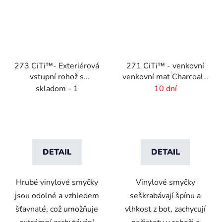
273 CiTi™- Exteriérová
271 CiTi™ - venkovní
vstupní rohož s
venkovní mat Charcoal -
podkladem - 16 mm -
10 mm- Charcoal
skladom - 1
10 dní
Charcoal
DETAIL
DETAIL
Hrubé vinylové smyčky
Vinylové smyčky
jsou odolné a vzhledem
seškrabávají špínu a
šťavnaté, což umožňuje
vlhkost z bot, zachycují