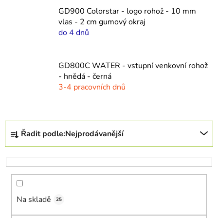
GD900 Colorstar - logo rohož - 10 mm
vlas - 2 cm gumový okraj
do 4 dnů
GD800C WATER - vstupní venkovní rohož
- hnědá - černá
3-4 pracovních dnů
Ř
Řadit podle:
Nejprodávanější
a
z
e
n
í
Na skladě
p
25
r