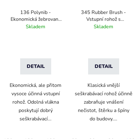
136 Polynib -
345 Rubber Brush -
Ekonomická žebrovaná
Vstupní rohož s
vstupní rohož -
gumovými štětinami
Skladem
Skladem
antracitová
DETAIL
DETAIL
Ekonomická, ale přitom
Klasická vnější
vysoce účinná vstupní
seškrabávací rohož účinně
rohož. Odolná vlákna
zabraňuje vnášení
poskytují dobrý
nečistot, štěrku a špíny
seškrabávací...
do budovy....