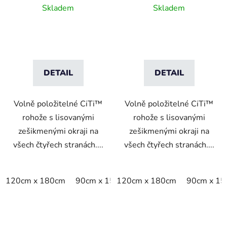
rohož bez podkladu -
hrubého vinylu - 16mm
Skladem
Skladem
grey
DETAIL
DETAIL
Volně položitelné CiTi™
Volně položitelné CiTi™
rohože s lisovanými
rohože s lisovanými
zešikmenými okraji na
zešikmenými okraji na
všech čtyřech stranách....
všech čtyřech stranách....
120cm x 180cm
90cm x 150cm
120cm x 180cm
90cm x 1