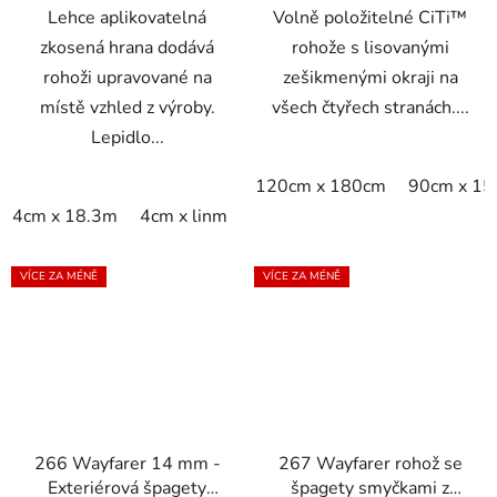
Lehce aplikovatelná
Volně položitelné CiTi™
zkosená hrana dodává
rohože s lisovanými
rohoži upravované na
zešikmenými okraji na
místě vzhled z výroby.
všech čtyřech stranách....
Lepidlo...
120cm x 180cm
90cm x 1
4cm x 18.3m
4cm x linm
VÍCE ZA MÉNĚ
VÍCE ZA MÉNĚ
266 Wayfarer 14 mm -
267 Wayfarer rohož se
Exteriérová špagety
špagety smyčkami z