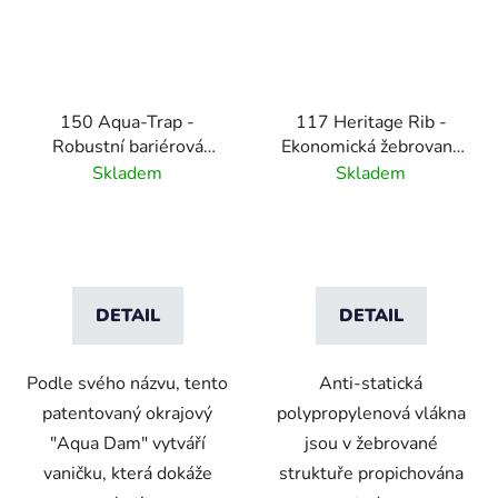
150 Aqua-Trap -
117 Heritage Rib -
Robustní bariérová
Ekonomická žebrovaná
rohož s vyvýšenými
rohož s propichovaným
Skladem
Skladem
výstupky
vlasem - antracitová
DETAIL
DETAIL
Podle svého názvu, tento
Anti-statická
patentovaný okrajový
polypropylenová vlákna
"Aqua Dam" vytváří
jsou v žebrované
vaničku, která dokáže
struktuře propichována