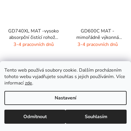
GD740XL MAT -vysoko
GD600C MAT -
absorpční čistící rohož -
mimořádně výkonná
4 barvy
čistící rohož - 9 barev s
3-4 pracovních dnů
3-4 pracovních dnů
melírem
Tento web používá soubory cookie. Dalším procházením
tohoto webu vyjadřujete souhlas s jejich používáním. Více
DETAIL
DETAIL
informací
zde
.
Nastavení
Vysoce savá čisticí rohož
Představujeme vám
pro náročné profesionální
designové a zároveň
prostory. Maximalizuje
vysoce funkční řešení pro
Odmítnout
Souhlasím
ochranu budovy
vaše prostory! Rohož