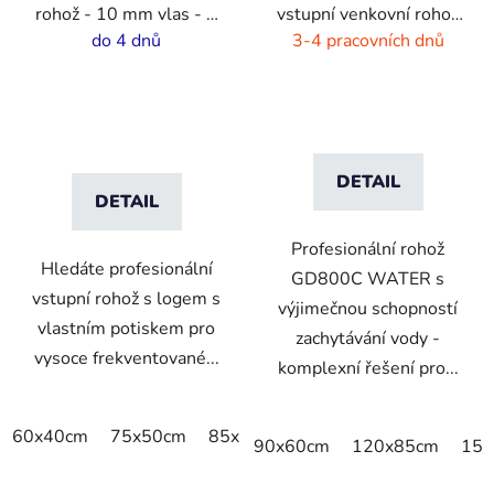
rohož - 10 mm vlas - 2
vstupní venkovní rohož
cm gumový okraj
- hnědá - černá
do 4 dnů
3-4 pracovních dnů
DETAIL
DETAIL
Profesionální rohož
Hledáte profesionální
GD800C WATER s
vstupní rohož s logem s
výjimečnou schopností
vlastním potiskem pro
zachytávání vody -
vysoce frekventované...
komplexní řešení pro...
60x40cm
75x50cm
85x60cm
85x75cm
115x85cm
90x60cm
120x85cm
150