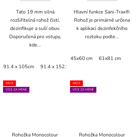
Tato 19 mm silná
Hlavní funkce Sani-Trax®:
rozšiřitelná rohož čistí,
Rohož je primárně určena
dezinfikuje a suší obuv.
k aplikaci dezinfekčního
Doporučená pro vstupy,
roztoku podle...
kde...
45x60 cm
61x81 cm
91.4 x 105cm
91.4 x 152.5cm
91.4 x 200cm
AKCE
AKCE
VÍCE ZA MÉNĚ
VÍCE ZA MÉNĚ
Rohožka Monocolour
Rohožka Monocolour