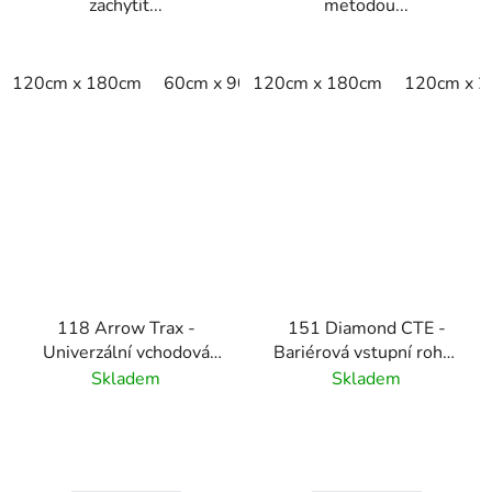
zachytit...
metodou...
120cm x 180cm
60cm x 90cm
120cm x 180cm
90cm x 150cm
120cm x 
118 Arrow Trax -
151 Diamond CTE -
Univerzální vchodová
Bariérová vstupní rohož
rohož s klikatým vzorem
Notrax s Aqua Dam -
Skladem
Skladem
- antracitová
antracitová