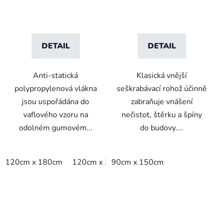
DETAIL
DETAIL
Anti-statická
Klasická vnější
polypropylenová vlákna
seškrabávací rohož účinně
jsou uspořádána do
zabraňuje vnášení
vaflového vzoru na
nečistot, štěrku a špíny
odolném gumovém...
do budovy....
120cm x 180cm
120cm x 300cm
90cm x 150cm
60cm x 90cm
90cm