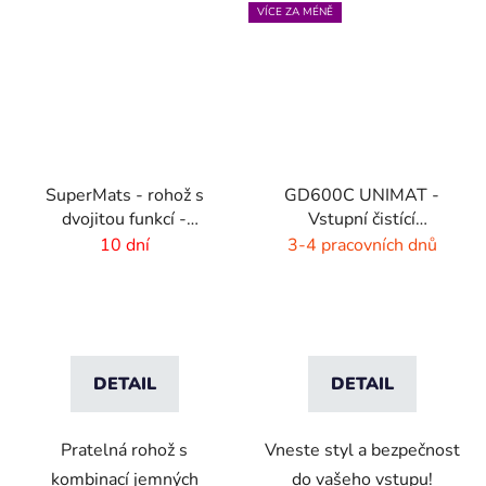
VÍCE ZA MÉNĚ
SuperMats - rohož s
GD600C UNIMAT -
dvojitou funkcí -
Vstupní čistící
seškrábání a utření
jednobarevná rohož -
10 dní
3-4 pracovních dnů
zářivé barvy
DETAIL
DETAIL
Pratelná rohož s
Vneste styl a bezpečnost
kombinací jemných
do vašeho vstupu!