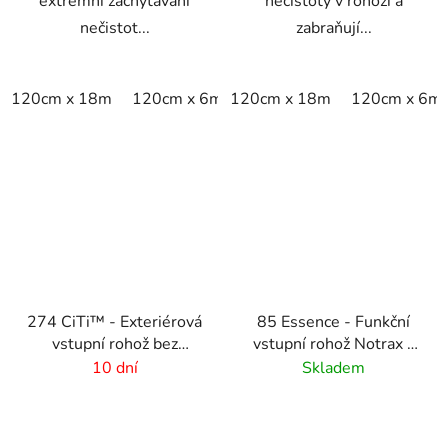
extrémní zachytávání
nečistoty v rohoži a
nečistot...
zabraňují...
120cm x 18m
120cm x 6m
120cm x 18m
120cm x linm
120cm x 6m
274 CiTi™ - Exteriérová
85 Essence - Funkční
vstupní rohož bez
vstupní rohož Notrax s
podkladu- 14 mm -
vysokou absorpcí -
10 dní
Skladem
antracitová
tmavo šedivá