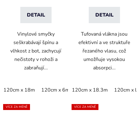
DETAIL
DETAIL
Vinylové smyčky
Tufovaná vlákna jsou
seškrabávají špínu a
efektivní a ve struktuře
vlhkost z bot, zachycují
řezaného vlasu, což
nečistoty v rohoži a
umožňuje vysokou
zabraňují...
absorpci...
120cm x 18m
120cm x 6m
120cm x 18.3m
120cm x linm
120cm x li
VÍCE ZA MÉNĚ
VÍCE ZA MÉNĚ