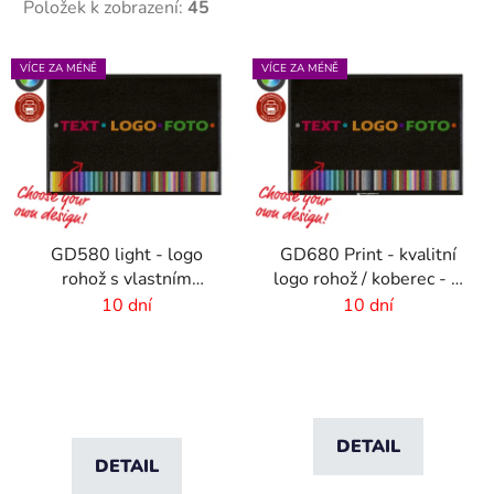
Položek k zobrazení:
45
V
VÍCE ZA MÉNĚ
VÍCE ZA MÉNĚ
ý
p
i
s
p
r
GD580 light - logo
GD680 Print - kvalitní
o
rohož s vlastním
logo rohož / koberec - 8
d
potiskem - 6 mm vlas
mm vlas
10 dní
10 dní
u
k
t
ů
DETAIL
DETAIL