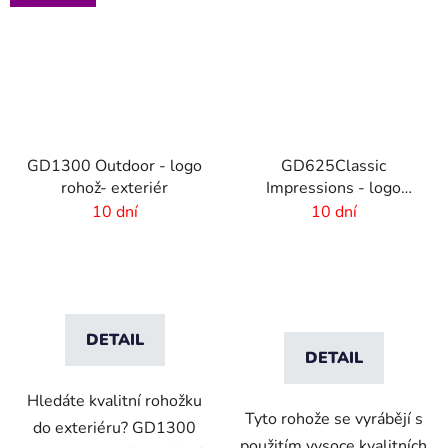
GD1300 Outdoor - logo
GD625Classic
rohož- exteriér
Impressions - logo
rohož s vlastním
10 dní
10 dní
potiskem - 6 mm vlas
DETAIL
DETAIL
Hledáte kvalitní rohožku
Tyto rohože se vyrábějí s
do exteriéru? GD1300
použitím vysoce kvalitních