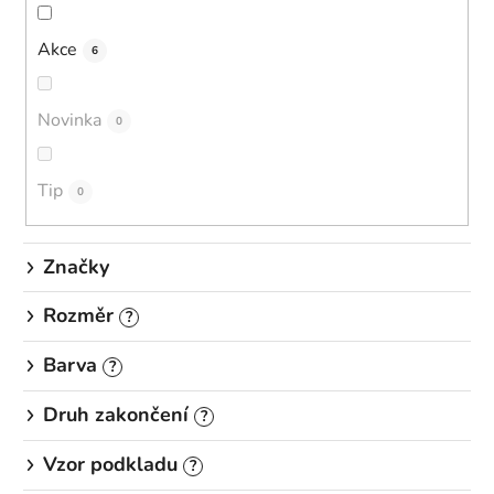
o
d
Akce
6
u
k
Novinka
0
t
ů
Tip
0
Značky
Rozměr
?
Barva
?
Druh zakončení
?
Vzor podkladu
?