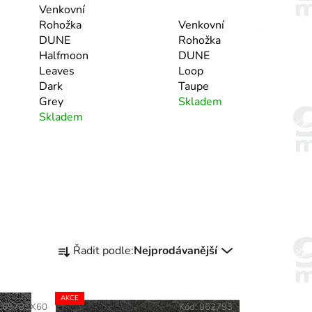
Venkovní
Rohožka
Venkovní
DUNE
Rohožka
Halfmoon
DUNE
Leaves
Loop
Dark
Taupe
Grey
Skladem
Skladem
Ř
Řadit podle:
Nejprodávanější
a
z
e
AKCE
169785X60
Kód:
062793