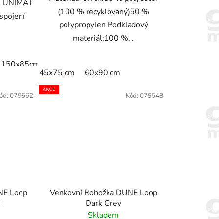
C UNIMAT
(100 % recyklovaný)50 %
spojení
polypropylen Podkladový
materiál:100 %...
15cm
150x85cm
175x115cm
200x115cm
240x115cm
25
45x75 cm
60x90 cm
AKCE
ód:
079562
Kód:
079548
NE Loop
Venkovní Rohožka DUNE Loop
n
Dark Grey
Skladem