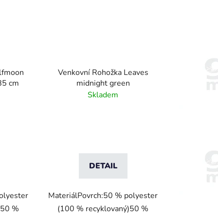
lfmoon
Venkovní Rohožka Leaves
85 cm
midnight green
Skladem
DETAIL
olyester
MateriálPovrch:50 % polyester
)50 %
(100 % recyklovaný)50 %