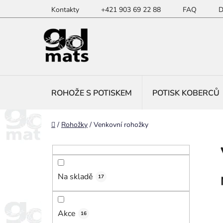
Přejít
Kontakty
+421 903 69 22 88
FAQ
D
na
obsah
ROHOŽE S POTISKEM
POTISK KOBERCŮ
Domů
/
Rohožky
/
Venkovní rohožky
P
o
s
Na skladě
t
17
r
a
Akce
16
n