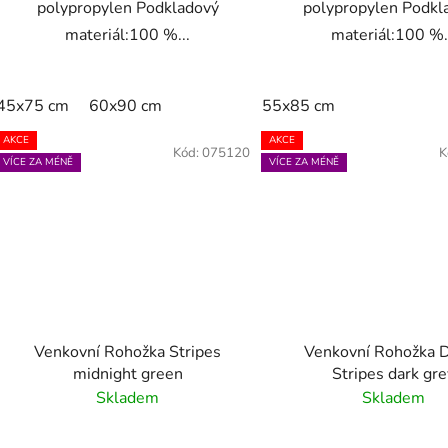
polypropylen Podkladový
polypropylen Podkl
materiál:100 %...
materiál:100 %.
45x75 cm
60x90 cm
55x85 cm
AKCE
AKCE
Kód:
075120
K
VÍCE ZA MÉNĚ
VÍCE ZA MÉNĚ
Venkovní Rohožka Stripes
Venkovní Rohožka
midnight green
Stripes dark gr
Skladem
Skladem