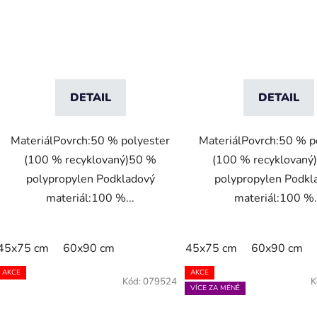
DETAIL
DETAIL
MateriálPovrch:50 % polyester
MateriálPovrch:50 % p
(100 % recyklovaný)50 %
(100 % recyklovaný
polypropylen Podkladový
polypropylen Podkl
materiál:100 %...
materiál:100 %.
45x75 cm
60x90 cm
45x75 cm
60x90 cm
AKCE
AKCE
Kód:
079524
K
VÍCE ZA MÉNĚ