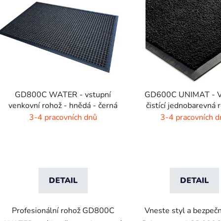
p
s
p
r
o
d
GD800C WATER - vstupní
GD600C UNIMAT - V
u
venkovní rohož - hnědá - černá
čistící jednobarevná 
k
zářivé barvy
3-4 pracovních dnů
3-4 pracovních d
t
ů
DETAIL
DETAIL
Profesionální rohož GD800C
Vneste styl a bezpeč