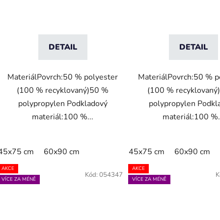
DETAIL
DETAIL
MateriálPovrch:50 % polyester
MateriálPovrch:50 % p
(100 % recyklovaný)50 %
(100 % recyklovaný
polypropylen Podkladový
polypropylen Podkl
materiál:100 %...
materiál:100 %.
45x75 cm
60x90 cm
45x75 cm
60x90 cm
AKCE
AKCE
Kód:
054347
K
VÍCE ZA MÉNĚ
VÍCE ZA MÉNĚ