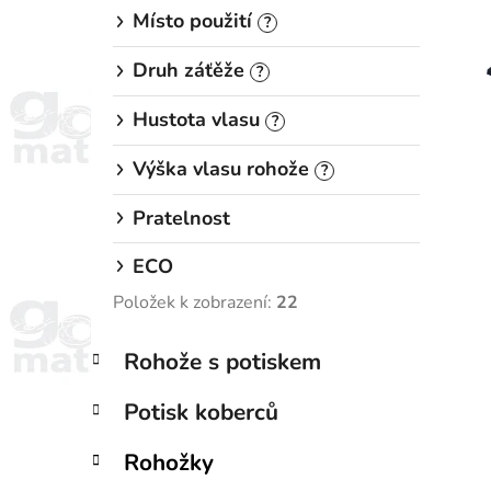
Místo použití
?
i
Druh záťěže
?
Hustota vlasu
?
Výška vlasu rohože
?
Pratelnost
ECO
Položek k zobrazení:
22
K
Přeskočit
Rohože s potiskem
a
kategorie
t
Potisk koberců
e
g
Rohožky
o