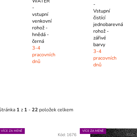
WATER
-
-
Vstupní
vstupní
čistící
venkovní
jednobarevná
rohož -
rohož -
hnědá -
zářivé
černá
barvy
3-4
3-4
pracovních
pracovních
dnů
dnů
Stránka
1
z
1
-
22
položek celkem
V
VÍCE ZA MÉNĚ
VÍCE ZA MÉNĚ
ý
Kód:
1676
Kód: