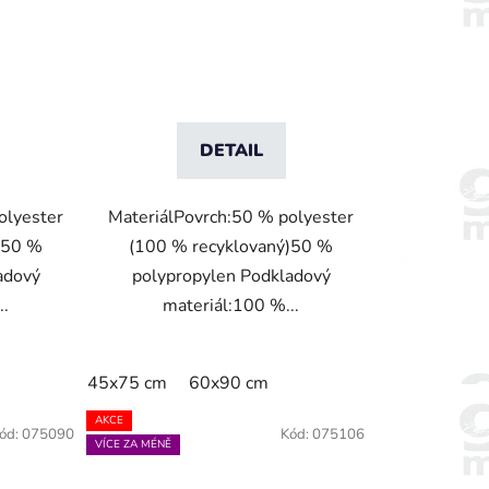
DETAIL
olyester
MateriálPovrch:50 % polyester
)50 %
(100 % recyklovaný)50 %
adový
polypropylen Podkladový
..
materiál:100 %...
45x75 cm
60x90 cm
AKCE
ód:
075090
Kód:
075106
VÍCE ZA MÉNĚ