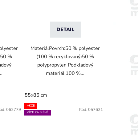
DETAIL
olyester
MateriálPovrch:50 % polyester
)50 %
(100 % recyklovaný)50 %
adový
polypropylen Podkladový
..
materiál:100 %...
55x85 cm
AKCE
ód:
062779
Kód:
057621
VÍCE ZA MÉNĚ