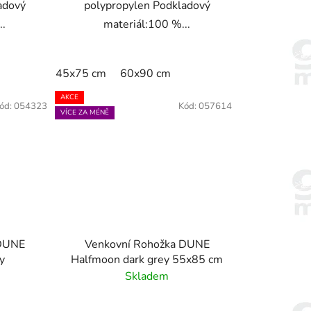
adový
polypropylen Podkladový
..
materiál:100 %...
45x75 cm
60x90 cm
AKCE
ód:
054323
Kód:
057614
VÍCE ZA MÉNĚ
 DUNE
Venkovní Rohožka DUNE
ey
Halfmoon dark grey 55x85 cm
Skladem