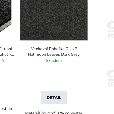
n
í
p
r
o
d
u
k
stupní
Venkovní Rohožka DUNE
t
rohož -
Halfmoon Leaves Dark Grey
ů
nů
Skladem
DETAIL
nost do
MateriálPovrch:50 % polyester