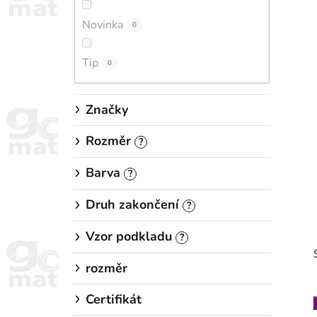
n
Novinka
í
0
p
Tip
a
0
n
e
Značky
l
Rozměr
?
Barva
?
Druh zakončení
?
Vzor podkladu
?
rozměr
Certifikát