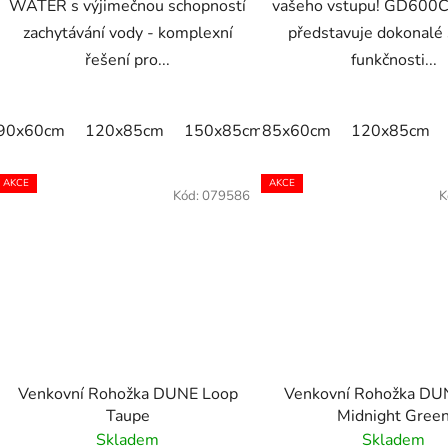
WATER s výjimečnou schopností
vašeho vstupu! GD600
zachytávání vody - komplexní
představuje dokonalé 
řešení pro...
funkčnosti...
90x60cm
120x85cm
150x85cm
85x60cm
175x115cm
120x85cm
240x1
AKCE
AKCE
Kód:
079586
K
Venkovní Rohožka DUNE Loop
Venkovní Rohožka DU
Taupe
Midnight Gree
Skladem
Skladem