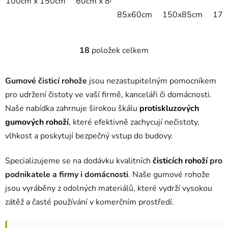
100cm x 150cm
60cm x 80cm
75cm x 100cm
80cm 
85x60cm
150x85cm
175
18
položek celkem
O
v
l
Gumové čisticí rohože
jsou nezastupitelným pomocníkem
á
pro udržení čistoty ve vaší firmě, kanceláři či domácnosti.
d
Naše nabídka zahrnuje širokou škálu
protiskluzových
a
c
gumových rohoží
,
které efektivně zachycují nečistoty,
í
vlhkost a poskytují bezpečný vstup do budovy.
p
r
Specializujeme se na dodávku kvalitních
čisticích rohoží
pro
v
podnikatele a firmy i domácnosti
. Naše gumové rohože
k
jsou vyráběny z odolných materiálů, které vydrží vysokou
y
v
zátěž a časté používání v komerčním prostředí.
ý
p