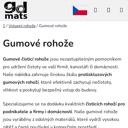
Přejít
Hledat
NÁKU
na
obsah
KOŠÍK
Domů
/
Vstupní rohože
/
Gumové rohože
Gumové rohože
Gumové čisticí rohože
jsou nezastupitelným pomocníkem
pro udržení čistoty ve vaší firmě, kanceláři či domácnosti.
Naše nabídka zahrnuje širokou škálu
protiskluzových
gumových rohoží
, které efektivně zachycují nečistoty,
vlhkost a poskytují bezpečný vstup do budovy.
Specializujeme se na dodávku kvalitních
čisticích rohoží pro
podnikatele a firmy i domácnosti
. Naše gumové rohože
jsou vyráběny z odolných materiálů, které vydrží vysokou
zátěž a časté používání v komerčním prostředí.