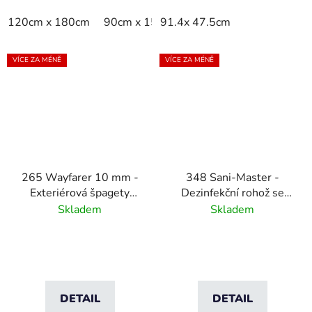
120cm x 180cm
90cm x 150cm
91.4x 47.5cm
VÍCE ZA MÉNĚ
VÍCE ZA MÉNĚ
265 Wayfarer 10 mm -
348 Sani-Master -
Exteriérová špagety
Dezinfekční rohož se
rohož s podkladem
sušicí zónou -
Skladem
Skladem
antracitová/černá
DETAIL
DETAIL