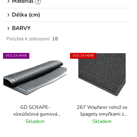
Materiál
?
Délka (cm)
BARVY
Položek k zobrazení:
18
V
VÍCE ZA MÉNĚ
VÍCE ZA MÉNĚ
ý
p
i
s
p
r
GD SCRAPE-
267 Wayfarer rohož se
o
víceúčelová gumová
špagety smyčkami z
d
rohož- interiér/exteriér
hrubého vinylu - 16mm
Skladem
Skladem
u
k