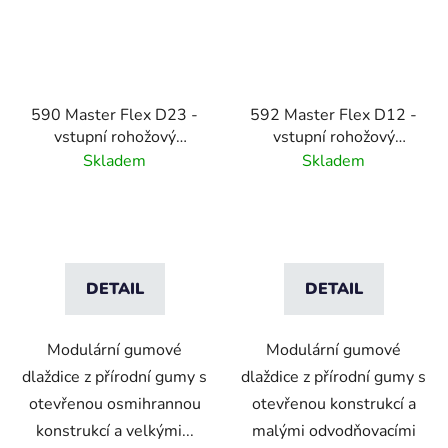
590 Master Flex D23 -
592 Master Flex D12 -
vstupní rohožový
vstupní rohožový
systém s
systém s
Skladem
Skladem
odvodňovacími otvory
odvodňovacími otvory
DETAIL
DETAIL
Modulární gumové
Modulární gumové
dlaždice z přírodní gumy s
dlaždice z přírodní gumy s
otevřenou osmihrannou
otevřenou konstrukcí a
konstrukcí a velkými...
malými odvodňovacími