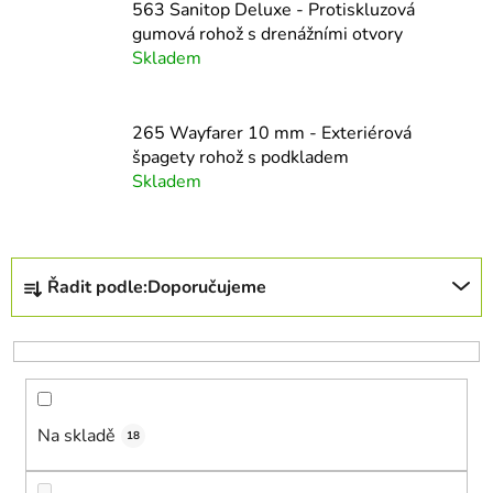
563 Sanitop Deluxe - Protiskluzová
gumová rohož s drenážními otvory
Skladem
265 Wayfarer 10 mm - Exteriérová
špagety rohož s podkladem
Skladem
Ř
Řadit podle:
Doporučujeme
a
z
e
n
í
Na skladě
p
18
r