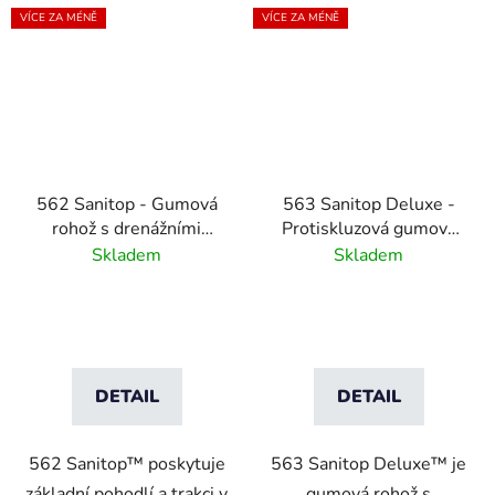
VÍCE ZA MÉNĚ
VÍCE ZA MÉNĚ
562 Sanitop - Gumová
563 Sanitop Deluxe -
rohož s drenážními
Protiskluzová gumová
otvory a tvarovanými
rohož s drenážními
Skladem
Skladem
hranami
otvory
DETAIL
DETAIL
562 Sanitop™ poskytuje
563 Sanitop Deluxe™ je
základní pohodlí a trakci v
gumová rohož s