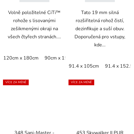
Volně položitelné CiTi™
Tato 19 mm silná
rohože s lisovanými
rozšiřitelná rohož čistí,
zešikmenými okraji na
dezinfikuje a suší obuv.
všech čtyřech stranách....
Doporučená pro vstupy,
kde...
120cm x 180cm
90cm x 150cm
91.4 x 105cm
91.4 x 152.
VÍCE ZA MÉNĚ
VÍCE ZA MÉNĚ
348 Sani-Master -
453 Skywalker II PUR