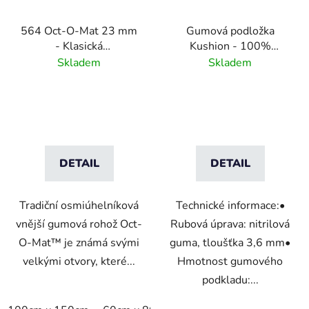
564 Oct-O-Mat 23 mm
Gumová podložka
- Klasická
Kushion - 100%
osmiúhelníková vstupní
nitrilová guma - černá
Skladem
Skladem
rohož
DETAIL
DETAIL
Tradiční osmiúhelníková
Technické informace:•
vnější gumová rohož Oct-
Rubová úprava: nitrilová
O-Mat™ je známá svými
guma, tloušťka 3,6 mm•
velkými otvory, které...
Hmotnost gumového
podkladu:...