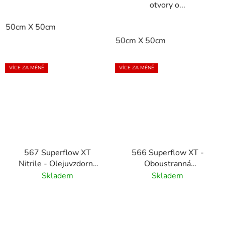
otvory o...
50cm X 50cm
50cm X 50cm
VÍCE ZA MÉNĚ
VÍCE ZA MÉNĚ
567 Superflow XT
566 Superflow XT -
Nitrile - Olejuvzdorná
Oboustranná
oboustranná
protiskluzová Rohož s
Skladem
Skladem
protiskluzová Rohož s
drenáží
drenáží