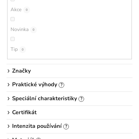
o
d
Akce
0
u
k
Novinka
0
t
ů
Tip
0
Značky
Praktické výhody
?
Speciální charakteristiky
?
Certifikát
Intenzita používání
?