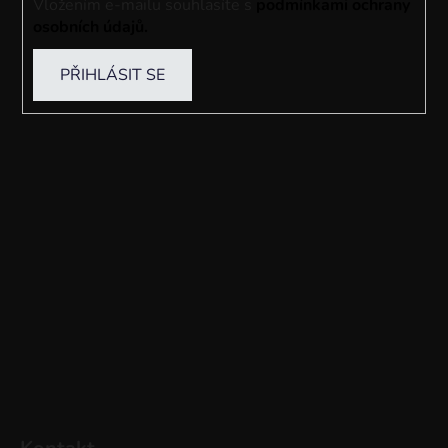
Vložením e-mailu souhlasíte s
podmínkami ochrany
osobních údajů
.
PŘIHLÁSIT SE