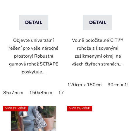
t
ů
DETAIL
DETAIL
Objevte univerzální
Volně položitelné CiTi™
řešení pro vaše náročné
rohože s lisovanými
prostory! Robustní
zešikmenými okraji na
gumová rohož SCRAPE
všech čtyřech stranách....
poskytuje...
120cm x 180cm
90cm x 1
85x75cm
150x85cm
175x115cm
300x85cm
VÍCE ZA MÉNĚ
VÍCE ZA MÉNĚ