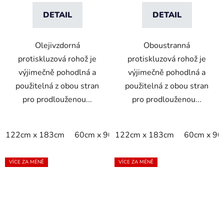
DETAIL
DETAIL
Olejivzdorná
Oboustranná
protiskluzová rohož je
protiskluzová rohož je
výjimečně pohodlná a
výjimečně pohodlná a
použitelná z obou stran
použitelná z obou stran
pro prodlouženou...
pro prodlouženou...
122cm x 183cm
60cm x 90cm
122cm x 183cm
91cm x 152cm
60cm x 9
VÍCE ZA MÉNĚ
VÍCE ZA MÉNĚ