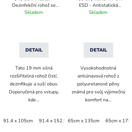
Dezinfekční rohož se
ESD - Antistatická
sušicí zónou -
polyuretanová rohož s
Skladem
Skladem
antracitová/černá
kamínkovým vzorem
DETAIL
DETAIL
Tato 19 mm silná
Vysokohodnotná
rozšiřitelná rohož čistí,
antiúnavová rohož z
dezinfikuje a suší obuv.
polyuretanové pěny
Doporučená pro vstupy,
známá pro svůj výjimečný
kde...
komfort na...
91.4 x 105cm
91.4 x 152.5cm
65cm x 135cm
91.4 x 200cm
65cm x 175