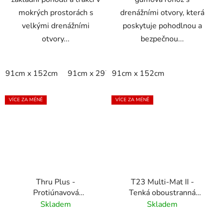
mokrých prostorách s
drenážními otvory, která
velkými drenážními
poskytuje pohodlnou a
otvory...
bezpečnou...
91cm x 152cm
91cm x 297cm
91cm x 152cm
91cm x 594cm
VÍCE ZA MÉNĚ
VÍCE ZA MÉNĚ
Thru Plus -
T23 Multi-Mat II -
Protiúnavová
Tenká oboustranná
antibakteriální rohož
protiskluzová rohož -
Skladem
Skladem
černá