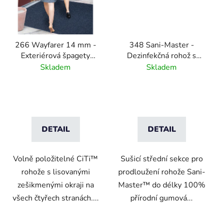
266 Wayfarer 14 mm -
348 Sani-Master -
Exteriérová špagety
Dezinfekčná rohož s
rohož bez podkladu -
vysúšacou vstupnou
Skladem
Skladem
grey
plochou -šedá
DETAIL
DETAIL
Volně položitelné CiTi™
Sušicí střední sekce pro
rohože s lisovanými
prodloužení rohože Sani-
zešikmenými okraji na
Master™ do délky 100%
všech čtyřech stranách....
přírodní gumová...