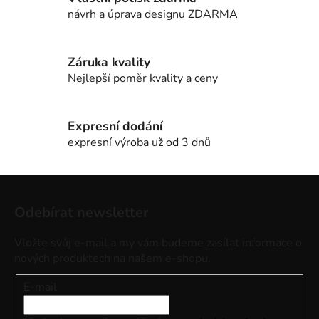
návrh a úprava designu ZDARMA
Záruka kvality
Nejlepší poměr kvality a ceny
Expresní dodání
expresní výroba už od 3 dnů
Z
á
Odebírat newsletter
p
a
Vložte svůj e-mail a my vám budeme zasílat informace o
t
nových produktech na našem e-shopu.
í
E-mail