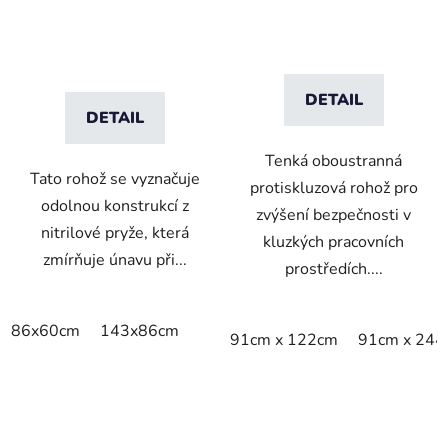
DETAIL
DETAIL
Tenká oboustranná
Tato rohož se vyznačuje
protiskluzová rohož pro
odolnou konstrukcí z
zvýšení bezpečnosti v
nitrilové pryže, která
kluzkých pracovních
zmírňuje únavu při...
prostředích....
86x60cm
143x86cm
91cm x 122cm
91cm x 244