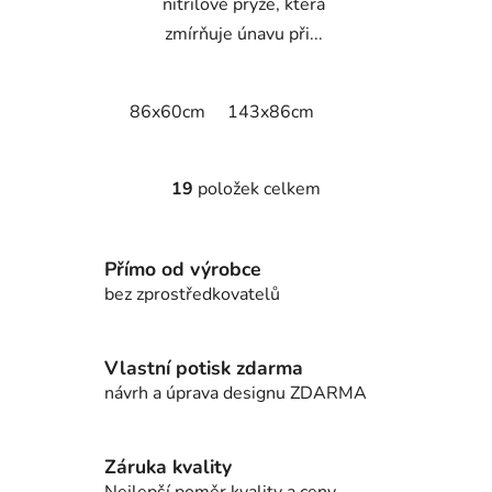
nitrilové pryže, která
zmírňuje únavu při...
86x60cm
143x86cm
19
položek celkem
O
v
l
Přímo od výrobce
á
d
bez zprostředkovatelů
a
c
í
Vlastní potisk zdarma
p
návrh a úprava designu ZDARMA
r
v
k
Záruka kvality
y