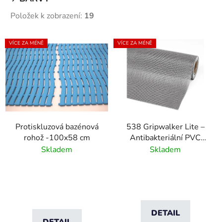
Položek k zobrazení:
19
V
VÍCE ZA MÉNĚ
VÍCE ZA MÉNĚ
ý
p
i
s
p
r
Protiskluzová bazénová
538 Gripwalker Lite –
o
rohož -100x58 cm
Antibakteriální PVC
d
rohožka do mokrého
Skladem
Skladem
u
prostředí – šedá
k
t
ů
DETAIL