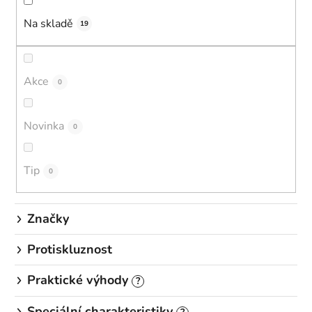
í
Na skladě
p
19
r
o
d
Akce
0
u
k
Novinka
0
t
ů
Tip
0
Značky
Protiskluznost
Praktické výhody
?
Speciální charakteristiky