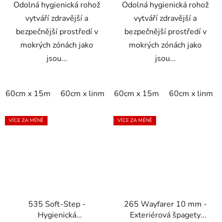
Odolná hygienická rohož
Odolná hygienická rohož
vytváří zdravější a
vytváří zdravější a
bezpečnější prostředí v
bezpečnější prostředí v
mokrých zónách jako
mokrých zónách jako
jsou...
jsou...
60cm x 15m
60cm x linm
60cm x 15m
60cm x linm
VÍCE ZA MÉNĚ
VÍCE ZA MÉNĚ
535 Soft-Step -
265 Wayfarer 10 mm -
Hygienická
Exteriérová špagety