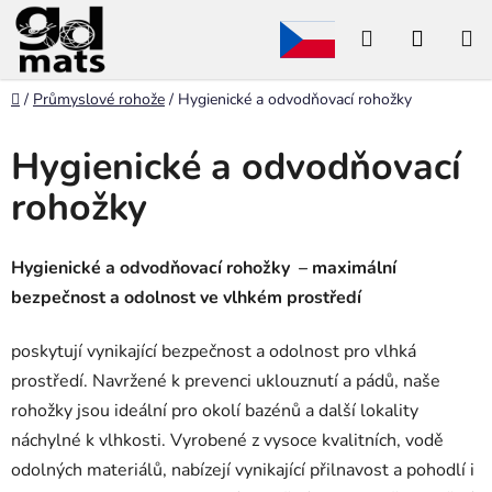
Přejít
Hledat
NÁKU
na
obsah
KOŠÍK
Domů
/
Průmyslové rohože
/
Hygienické a odvodňovací rohožky
Hygienické a odvodňovací
rohožky
Hygienické a odvodňovací rohožky
– maximální
bezpečnost a odolnost ve vlhkém prostředí
poskytují vynikající bezpečnost a odolnost pro vlhká
prostředí. Navržené k prevenci uklouznutí a pádů, naše
rohožky jsou ideální pro okolí bazénů a další lokality
náchylné k vlhkosti. Vyrobené z vysoce kvalitních, vodě
odolných materiálů, nabízejí vynikající přilnavost a pohodlí i