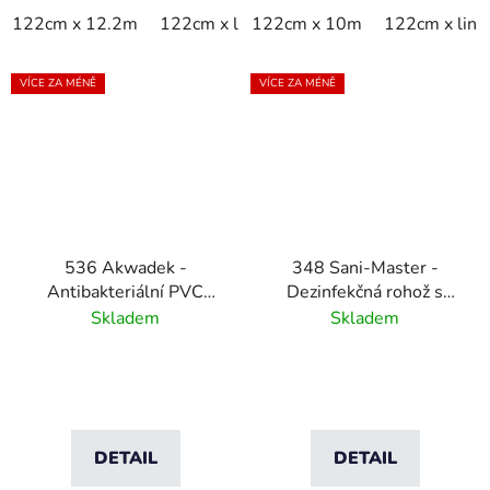
122cm x 12.2m
122cm x linm
122cm x 10m
91cm x 12.2m
122cm x lin
91cm x 
VÍCE ZA MÉNĚ
VÍCE ZA MÉNĚ
536 Akwadek -
348 Sani-Master -
Antibakteriální PVC
Dezinfekčná rohož s
mřížkovaná zátěžová
vysúšacou vstupnou
Skladem
Skladem
rohož- modrá
plochou -šedá
DETAIL
DETAIL