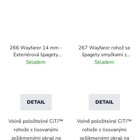
266 Wayfarer 14 mm -
267 Wayfarer rohož se
Exteriérová špagety
špagety smyčkami z
rohož bez podkladu -
hrubého vinylu - 16mm
Skladem
Skladem
grey
DETAIL
DETAIL
Volně položitelné CiTi™
Volně položitelné CiTi™
rohože s lisovanými
rohože s lisovanými
zešikmenými okraji na
zešikmenými okraji na