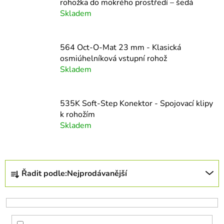
rohožka do mokrého prostředí – šedá
Skladem
564 Oct-O-Mat 23 mm - Klasická
osmiúhelníková vstupní rohož
Skladem
535K Soft-Step Konektor - Spojovací klipy
k rohožím
Skladem
Ř
Řadit podle:
Nejprodávanější
a
z
e
n