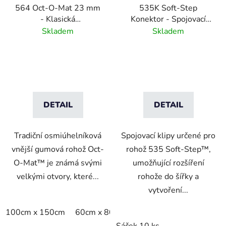
564 Oct-O-Mat 23 mm
535K Soft-Step
- Klasická
Konektor - Spojovací
osmiúhelníková vstupní
klipy k rohožím
Skladem
Skladem
rohož
DETAIL
DETAIL
Tradiční osmiúhelníková
Spojovací klipy určené pro
vnější gumová rohož Oct-
rohož 535 Soft-Step™,
O-Mat™ je známá svými
umožňující rozšíření
velkými otvory, které...
rohože do šířky a
vytvoření...
100cm x 150cm
60cm x 80cm
75cm x 100cm
80cm 
Sáček 10 ks