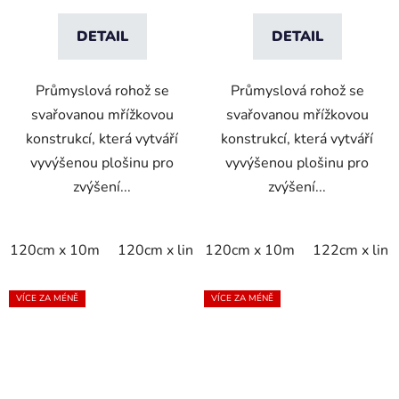
DETAIL
DETAIL
Průmyslová rohož se
Průmyslová rohož se
svařovanou mřížkovou
svařovanou mřížkovou
konstrukcí, která vytváří
konstrukcí, která vytváří
vyvýšenou plošinu pro
vyvýšenou plošinu pro
zvýšení...
zvýšení...
120cm x 10m
120cm x linm
120cm x 10m
60cm x 10m
122cm x lin
60cm x lin
VÍCE ZA MÉNĚ
VÍCE ZA MÉNĚ