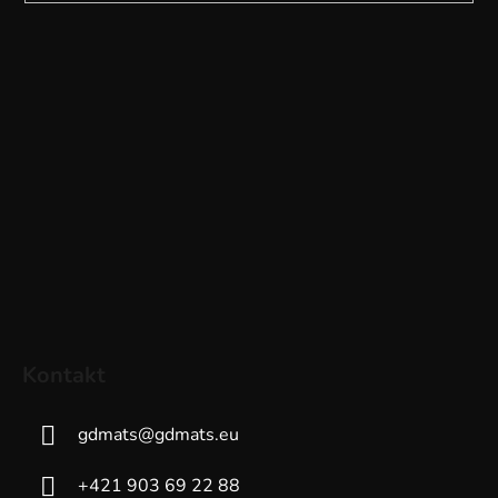
Kontakt
gdmats
@
gdmats.eu
+421 903 69 22 88