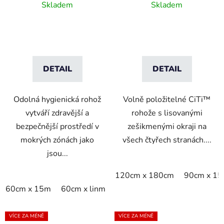
protiskluzová rohož pro
rohož s podkladem
Skladem
Skladem
střední zátěž - béžová
DETAIL
DETAIL
Odolná hygienická rohož
Volně položitelné CiTi™
vytváří zdravější a
rohože s lisovanými
bezpečnější prostředí v
zešikmenými okraji na
mokrých zónách jako
všech čtyřech stranách....
jsou...
120cm x 180cm
90cm x 1
60cm x 15m
60cm x linm
VÍCE ZA MÉNĚ
VÍCE ZA MÉNĚ