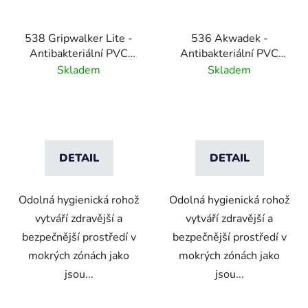
538 Gripwalker Lite -
536 Akwadek -
Antibakteriální PVC
Antibakteriální PVC
rohož pro střední zátěž -
mřížkovaná zátěžová
Skladem
Skladem
modrá
rohož- šedá
DETAIL
DETAIL
Odolná hygienická rohož
Odolná hygienická rohož
vytváří zdravější a
vytváří zdravější a
bezpečnější prostředí v
bezpečnější prostředí v
mokrých zónách jako
mokrých zónách jako
jsou...
jsou...