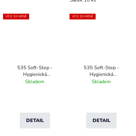
VÍCE ZA MÉNĚ
VÍCE ZA MÉNĚ
535 Soft-Step -
535 Soft-Step -
Hygienická
Hygienická
protiskluzová rohož pro
protiskluzová rohož pro
Skladem
Skladem
střední zátěž - bílá
střední zátěž - modrá
DETAIL
DETAIL