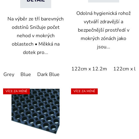
DETAIL
Odolná hygienická rohož
Na výběr ze tří barevných
vytváří zdravější a
odstínů Snižuje počet
bezpečnější prostředí v
nehod v mokrých
mokrých zónách jako
oblastech • Měkká na
jsou...
dotek pro...
122cm x 12.2m
122cm x li
Grey
Blue
Dark Blue
VÍCE ZA MÉNĚ
VÍCE ZA MÉNĚ