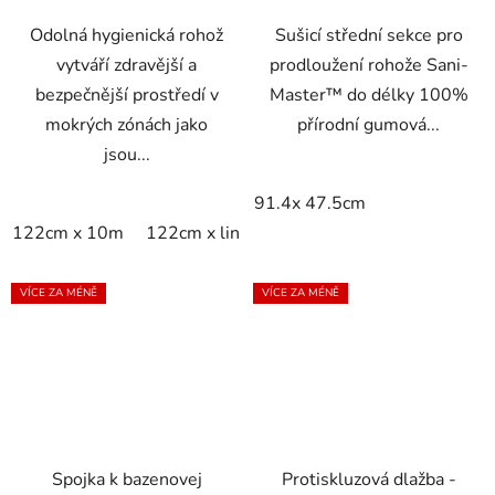
Odolná hygienická rohož
Sušicí střední sekce pro
vytváří zdravější a
prodloužení rohože Sani-
bezpečnější prostředí v
Master™ do délky 100%
mokrých zónách jako
přírodní gumová...
jsou...
91.4x 47.5cm
122cm x 10m
122cm x linm
60cm x 10m
60cm x lin
VÍCE ZA MÉNĚ
VÍCE ZA MÉNĚ
Spojka k bazenovej
Protiskluzová dlažba -