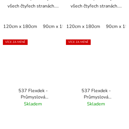
všech čtyřech stranách....
všech čtyřech stranách....
120cm x 180cm
90cm x 150cm
120cm x 180cm
90cm x 1
VÍCE ZA MÉNĚ
VÍCE ZA MÉNĚ
537 Flexdek -
537 Flexdek -
Průmyslová
Průmyslová
protiskluzová rohož pro
protiskluzová rohož pro
Skladem
Skladem
vysokou zátěž - černá/
vysokou zátěž - černá
žlutá