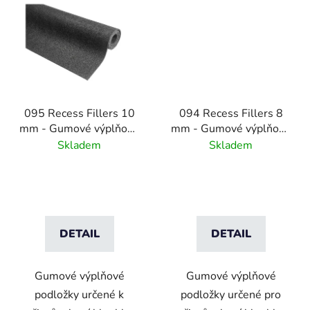
095 Recess Fillers 10
094 Recess Fillers 8
mm - Gumové výplňové
mm - Gumové výplňové
podložky pro úpravu
podložky
Skladem
Skladem
hloubky
DETAIL
DETAIL
Gumové výplňové
Gumové výplňové
podložky určené k
podložky určené pro