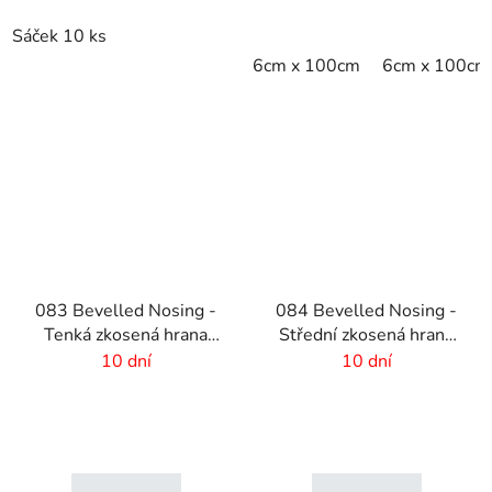
Sáček 10 ks
6cm x 100cm
6cm x 100cm
083 Bevelled Nosing -
084 Bevelled Nosing -
Tenká zkosená hrana
Střední zkosená hrana
pro rohože - 2 mm
pro rohože - 4 mm
10 dní
10 dní