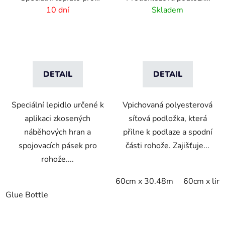
d
rohožové systémy
pod rohože
10 dní
Skladem
u
k
t
ů
DETAIL
DETAIL
Speciální lepidlo určené k
Vpichovaná polyesterová
aplikaci zkosených
síťová podložka, která
náběhových hran a
přilne k podlaze a spodní
spojovacích pásek pro
části rohože. Zajišťuje...
rohože....
60cm x 30.48m
60cm x lin
Glue Bottle