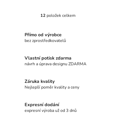
12
položek celkem
O
v
l
Přímo od výrobce
á
d
bez zprostředkovatelů
a
c
í
Vlastní potisk zdarma
p
návrh a úprava designu ZDARMA
r
v
k
Záruka kvality
y
Nejlepší poměr kvality a ceny
v
ý
p
Expresní dodání
i
expresní výroba už od 3 dnů
s