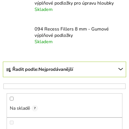
výplňové podložky pro úpravu hloubky
Skladem
094 Recess Fillers 8 mm - Gumové
výplňové podložky
Skladem
Ř
Řadit podle:
Nejprodávanější
a
z
e
n
í
Na skladě
p
7
r
o