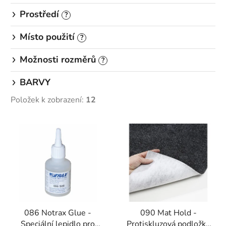
Prostředí
?
Místo použití
?
Možnosti rozměrů
?
BARVY
Položek k zobrazení:
12
V
ý
p
i
s
p
r
086 Notrax Glue -
090 Mat Hold -
o
Speciální lepidlo pro
Protiskluzová podložka