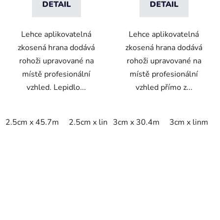
DETAIL
DETAIL
Lehce aplikovatelná
Lehce aplikovatelná
zkosená hrana dodává
zkosená hrana dodává
rohoži upravované na
rohoži upravované na
místě profesionální
místě profesionální
vzhled. Lepidlo...
vzhled přímo z...
2.5cm x 45.7m
2.5cm x linm
3cm x 30.4m
3cm x linm