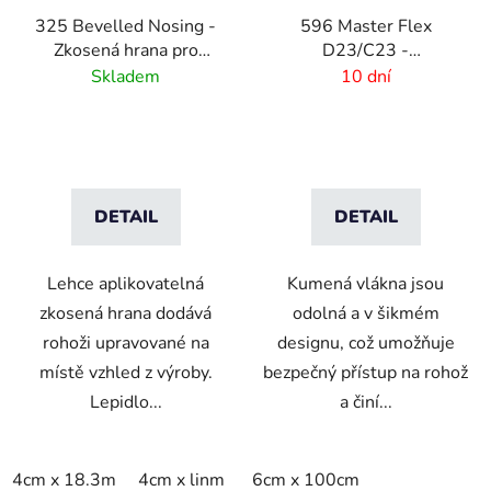
325 Bevelled Nosing -
596 Master Flex
Zkosená hrana pro
D23/C23 -
rohože - 11 mm
Bezpečnostní nájezdové
Skladem
10 dní
hrany Female
DETAIL
DETAIL
Lehce aplikovatelná
Kumená vlákna jsou
zkosená hrana dodává
odolná a v šikmém
rohoži upravované na
designu, což umožňuje
místě vzhled z výroby.
bezpečný přístup na rohož
Lepidlo...
a činí...
4cm x 18.3m
4cm x linm
6cm x 100cm