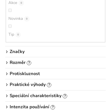
d
Akce
0
u
k
Novinka
0
t
ů
Tip
0
Značky
Rozměr
?
Protiskluznost
Praktické výhody
?
Speciální charakteristiky
?
Intenzita používání
?