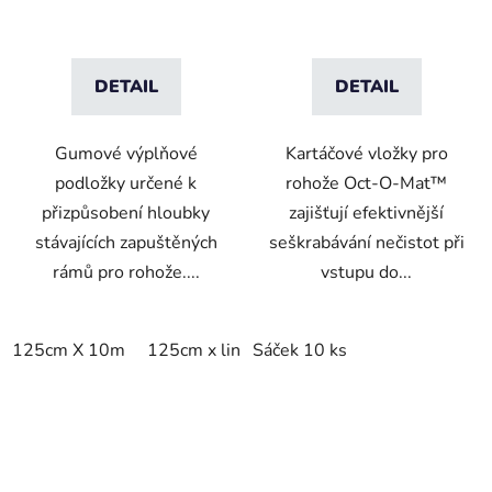
DETAIL
DETAIL
Gumové výplňové
Kartáčové vložky pro
podložky určené k
rohože Oct-O-Mat™
přizpůsobení hloubky
zajišťují efektivnější
stávajících zapuštěných
seškrabávání nečistot při
rámů pro rohože....
vstupu do...
125cm X 10m
125cm x linm
Sáček 10 ks