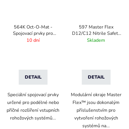
564K Oct-O-Mat -
597 Master Flex
Spojovací prvky pro
D12/C12 Nitrile Safety
rohožové systémy
Ramps - Připojitelné
10 dní
Skladem
bezpečnostní nájezdy
pro rohožové systémy
DETAIL
DETAIL
Speciální spojovací prvky
Modulární okraje Master
určené pro podélné nebo
Flex™ jsou dokonalým
příčné rozšíření vstupních
příslušenstvím pro
rohožových systémů...
vytvoření rohožových
systémů na...