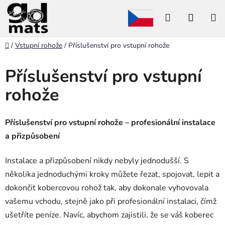
Přejít
Hledat
NÁKU
na
obsah
KOŠÍK
Domů
/
Vstupní rohože
/
Příslušenství pro vstupní rohože
Příslušenství pro vstupní
rohože
Příslušenství pro vstupní rohože – profesionální instalace
a přizpůsobení
Instalace a přizpůsobení nikdy nebyly jednodušší. S
několika jednoduchými kroky můžete řezat, spojovat, lepit a
dokončit kobercovou rohož tak, aby dokonale vyhovovala
vašemu vchodu, stejně jako při profesionální instalaci, čímž
ušetříte peníze. Navíc, abychom zajistili, že se váš koberec