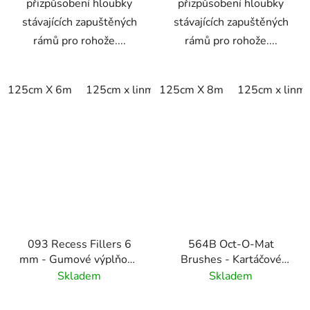
přizpůsobení hloubky
přizpůsobení hloubky
stávajících zapuštěných
stávajících zapuštěných
rámů pro rohože....
rámů pro rohože....
125cm X 6m
125cm x linm
125cm X 8m
125cm x linm
093 Recess Fillers 6
564B Oct-O-Mat
mm - Gumové výplňové
Brushes - Kartáčové
podložky
vložky pro vstupní
Skladem
Skladem
rohožové systémy