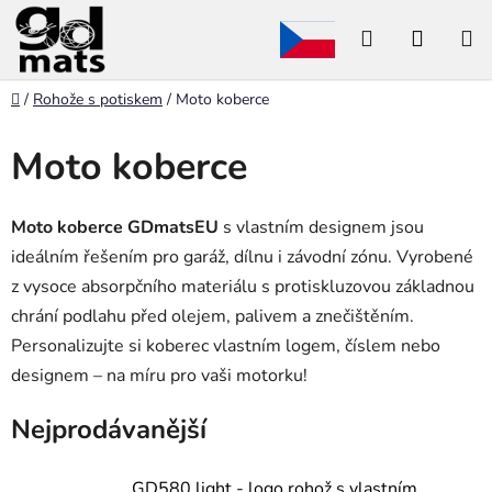
Přejít
Hledat
NÁKU
na
obsah
KOŠÍK
Domů
/
Rohože s potiskem
/
Moto koberce
Moto koberce
Moto koberce GDmatsEU
s vlastním designem jsou
ideálním řešením pro garáž, dílnu i závodní zónu. Vyrobené
z vysoce absorpčního materiálu s protiskluzovou základnou
chrání podlahu před olejem, palivem a znečištěním.
Personalizujte si koberec vlastním logem, číslem nebo
designem – na míru pro vaši motorku!
Nejprodávanější
GD580 light - logo rohož s vlastním