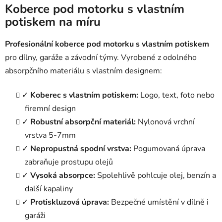
l
Koberce pod motorku s vlastním
á
potiskem na míru
d
a
Profesionální koberce pod motorku s vlastním potiskem
c
pro dílny, garáže a závodní týmy. Vyrobené z odolného
í
p
absorpčního materiálu s vlastním designem:
r
v
✓
Koberec s vlastním potiskem:
Logo, text, foto nebo
k
firemní design
y
✓
Robustní absorpční materiál:
Nylonová vrchní
v
ý
vrstva 5-7mm
p
✓
Nepropustná spodní vrstva:
Pogumovaná úprava
i
zabraňuje prostupu olejů
s
✓
Vysoká absorpce:
Spolehlivě pohlcuje olej, benzín a
u
další kapaliny
✓
Protiskluzová úprava:
Bezpečné umístění v dílně i
garáži