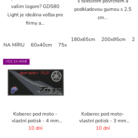
s textilním povrchem a
vašim logom? GD580
podkladovou gumou s 2,5
Light je ideálna voľba pre
cm...
firmy a...
180x65cm
200x95cm
20
NA MÍRU
60x40cm
75x60cm
85x60cm
85x75cm
VÍCE ZA MÉNĚ
Koberec pod moto -
Koberec pod moto-
vlastní potisk - 4 mm
vlastní potisk - 3 mm
vlas - NSF guma
vlas -gumový podklad
10 dní
10 dní