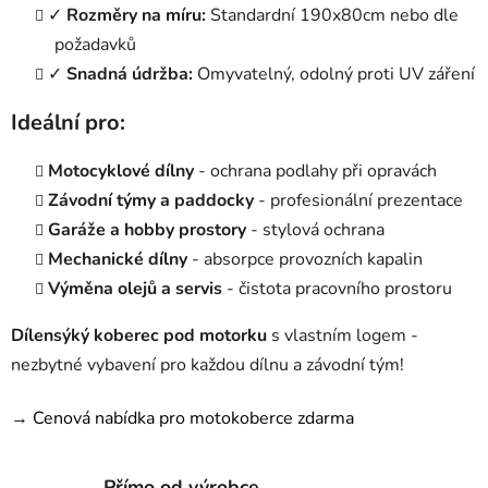
✓
Rozměry na míru:
Standardní 190x80cm nebo dle
požadavků
✓
Snadná údržba:
Omyvatelný, odolný proti UV záření
Ideální pro:
Motocyklové dílny
- ochrana podlahy při opravách
Závodní týmy a paddocky
- profesionální prezentace
Garáže a hobby prostory
- stylová ochrana
Mechanické dílny
- absorpce provozních kapalin
Výměna olejů a servis
- čistota pracovního prostoru
Dílensýký koberec pod motorku
s vlastním logem -
nezbytné vybavení pro každou dílnu a závodní tým!
→
Cenová nabídka pro motokoberce zdarma
Přímo od výrobce