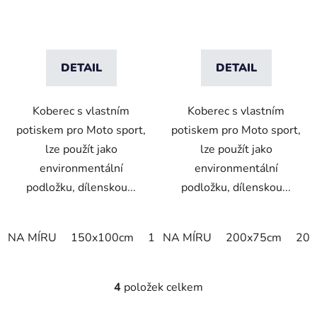
DETAIL
DETAIL
Koberec s vlastním
Koberec s vlastním
potiskem pro Moto sport,
potiskem pro Moto sport,
lze použít jako
lze použít jako
environmentální
environmentální
podložku, dílenskou...
podložku, dílenskou...
NA MÍRU
150x100cm
180x85cm
NA MÍRU
190x75cm
200x75cm
200x
200
4
položek celkem
O
v