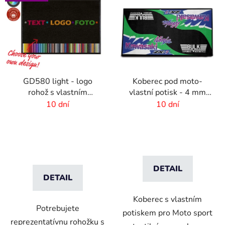
ý
p
i
s
p
r
GD580 light - logo
Koberec pod moto-
o
rohož s vlastním
vlastní potisk - 4 mm
d
potiskem - 6 mm vlas
vlas - 2,5 cm okraj
10 dní
10 dní
u
k
t
ů
DETAIL
DETAIL
Koberec s vlastním
Potrebujete
potiskem pro Moto sport
reprezentatívnu rohožku s