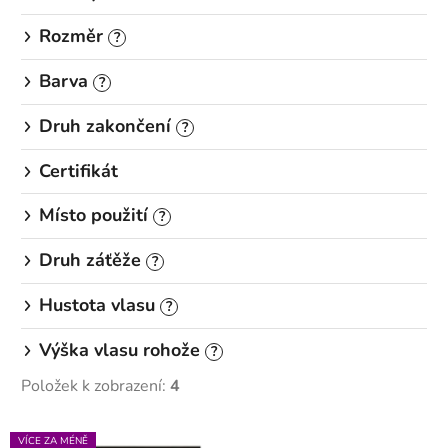
Rozměr
?
Barva
?
Druh zakončení
?
Certifikát
Místo použití
?
Druh záťěže
?
Hustota vlasu
?
Výška vlasu rohože
?
Položek k zobrazení:
4
V
VÍCE ZA MÉNĚ