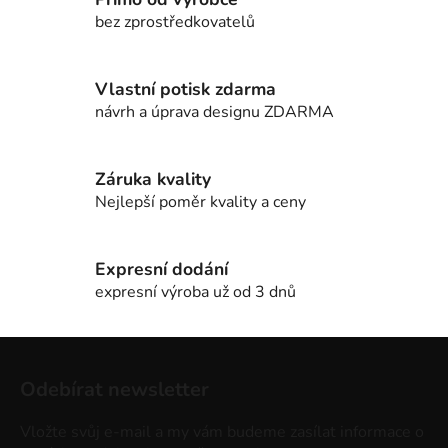
bez zprostředkovatelů
Vlastní potisk zdarma
návrh a úprava designu ZDARMA
Záruka kvality
Nejlepší poměr kvality a ceny
Expresní dodání
expresní výroba už od 3 dnů
Z
á
Odebírat newsletter
p
a
Vložte svůj e-mail a my vám budeme zasílat informace o