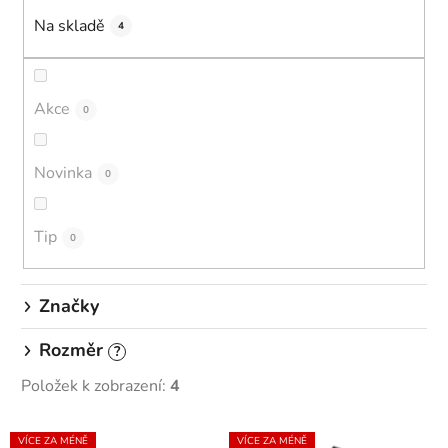
í
Na skladě
p
4
r
o
d
Akce
0
u
k
Novinka
0
t
ů
Tip
0
Značky
Rozměr
?
Položek k zobrazení:
4
V
VÍCE ZA MÉNĚ
VÍCE ZA MÉNĚ