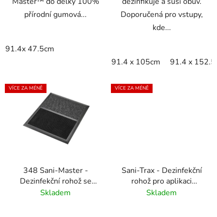
Master™ do délky 100%
dezinfikuje a suší obuv.
přírodní gumová...
Doporučená pro vstupy,
kde...
91.4x 47.5cm
91.4 x 105cm
91.4 x 152.
VÍCE ZA MÉNĚ
VÍCE ZA MÉNĚ
348 Sani-Master -
Sani-Trax - Dezinfekční
Dezinfekční rohož se
rohož pro aplikaci
sušicí zónou -
dezinfekčního roztoku
Skladem
Skladem
antracitová/černá