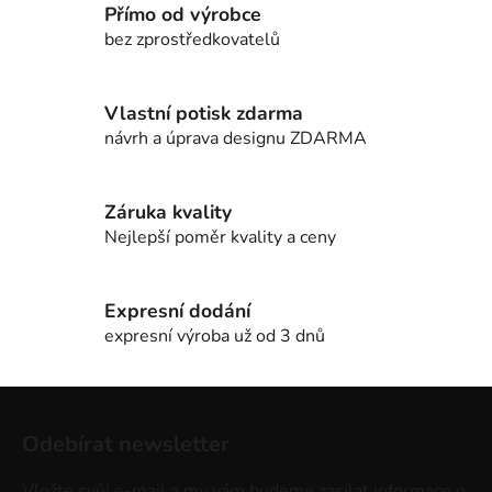
Přímo od výrobce
á
d
bez zprostředkovatelů
a
c
í
Vlastní potisk zdarma
p
návrh a úprava designu ZDARMA
r
v
k
Záruka kvality
y
Nejlepší poměr kvality a ceny
v
ý
p
Expresní dodání
i
expresní výroba už od 3 dnů
s
u
Z
á
Odebírat newsletter
p
a
Vložte svůj e-mail a my vám budeme zasílat informace o