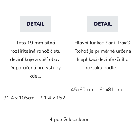
DETAIL
DETAIL
Tato 19 mm silná
Hlavní funkce Sani-Trax®:
rozšiřitelná rohož čistí,
Rohož je primárně určena
dezinfikuje a suší obuv.
k aplikaci dezinfekčního
Doporučená pro vstupy,
roztoku podle...
kde...
45x60 cm
61x81 cm
91.4 x 105cm
91.4 x 152.5cm
91.4 x 200cm
4
položek celkem
O
v
l