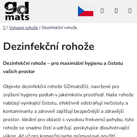
Přejít
Hledat
NÁKU
na
obsah
KOŠÍK
Domů
/
Vstupní rohože
/
Dezinfekční rohože
Dezinfekční rohože
Dezinfekční rohože – pro maximální hygienu a čistotu
vašich prostor
Objevte dezinfekční rohože GDmatsEU, navržené pro
zvýšení hygieny podlah v jakémkoliv prostředí. Naše rohože
nabízejí vynikající čistotu, efektivně odstraňují nečistoty a
kontaminanty a zároveň zajišťují bezpečnější a zdravější
prostor. Ideální pro oblasti s vysokou frekvencí pohybu, tyto
rohože se snadno čistí a udržují, poskytujíce dlouhotrvající
výkon. Ať už pro komerční nebo průmyslové použití,