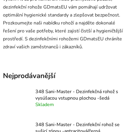
dezinfekční rohože GDmatsEU vám pomáhají udržovat
optimální hygienické standardy a zlepšovat bezpečnost.
Prozkoumejte naši nabídku rohoží a najděte dokonalé
řešení pro vaše potřeby, které zajistí čistší a hygieničtější
prostředí. S dezinfekčními rohožemi GDmatsEU chráníte
zdraví vašich zaměstnanců i zákazníků.
Nejprodávanější
348 Sani-Master - Dezinfekčná rohož s
vysúšacou vstupnou plochou -šedá
Skladem
348 Sani-Master - Dezinfekční rohož se
sušicí zónou -antracitová/černá