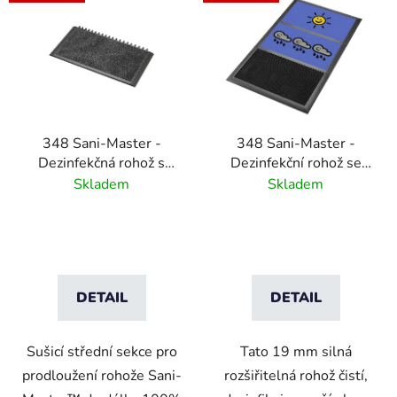
ý
p
i
s
p
r
348 Sani-Master -
348 Sani-Master -
o
Dezinfekčná rohož s
Dezinfekční rohož se
d
vysúšacou vstupnou
sušicí zónou -
Skladem
Skladem
u
plochou -šedá
antracitová/černá
k
t
ů
DETAIL
DETAIL
Sušicí střední sekce pro
Tato 19 mm silná
prodloužení rohože Sani-
rozšiřitelná rohož čistí,