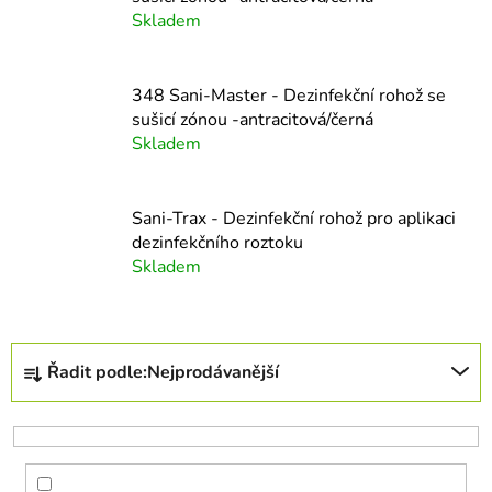
Skladem
348 Sani-Master - Dezinfekční rohož se
sušicí zónou -antracitová/černá
Skladem
Sani-Trax - Dezinfekční rohož pro aplikaci
dezinfekčního roztoku
Skladem
Ř
Řadit podle:
Nejprodávanější
a
z
e
n