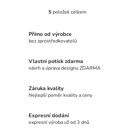
5
položek celkem
O
v
l
Přímo od výrobce
á
d
bez zprostředkovatelů
a
c
í
Vlastní potisk zdarma
p
návrh a úprava designu ZDARMA
r
v
k
Záruka kvality
y
Nejlepší poměr kvality a ceny
v
ý
p
Expresní dodání
i
expresní výroba už od 3 dnů
s
u