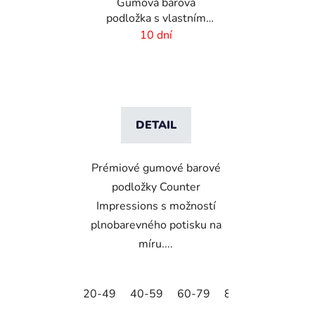
Gumová barová
podložka s vlastním
designem - 500x100x4
10 dní
mm
DETAIL
Prémiové gumové barové
podložky Counter
Impressions s možností
plnobarevného potisku na
míru....
20-49
40-59
60-79
80-99
+100