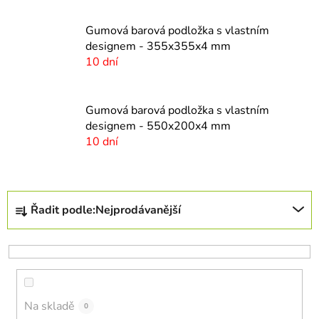
Gumová barová podložka s vlastním
designem - 355x355x4 mm
10 dní
Gumová barová podložka s vlastním
designem - 550x200x4 mm
10 dní
Ř
Řadit podle:
Nejprodávanější
a
z
e
n
í
Na skladě
p
0