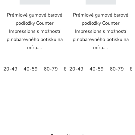
Prémiové gumové barové
Prémiové gumové barové
podložky Counter
podložky Counter
Impressions s možností
Impressions s možností
plnobarevného potisku na
plnobarevného potisku na
míru....
míru....
20-49
40-59
60-79
80-99
20-49
+100
40-59
60-79
8