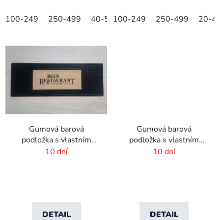
100-249
250-499
40-59
100-249
60-79
250-499
80-99
20-39
20-4
Gumová barová
Gumová barová
podložka s vlastním
podložka s vlastním
designem - 355x355x4
designem - 550x200x4
10 dní
10 dní
mm
mm
DETAIL
DETAIL