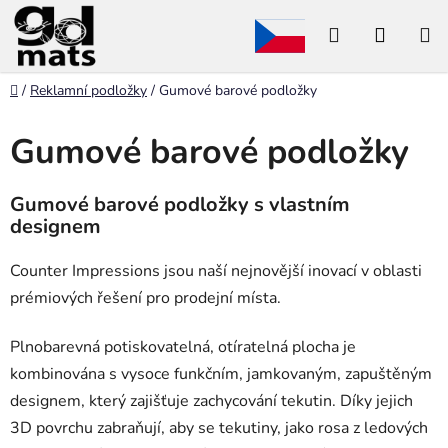
Přejít
Hledat
NÁKU
na
obsah
KOŠÍK
Domů
/
Reklamní podložky
/
Gumové barové podložky
Gumové barové podložky
Gumové barové podložky s vlastním
designem
Counter Impressions jsou naší nejnovější inovací v oblasti
prémiových řešení pro prodejní místa.
Plnobarevná potiskovatelná, otíratelná plocha je
kombinována s vysoce funkčním, jamkovaným, zapuštěným
designem, který zajišťuje zachycování tekutin. Díky jejich
3D povrchu zabraňují, aby se tekutiny, jako rosa z ledových