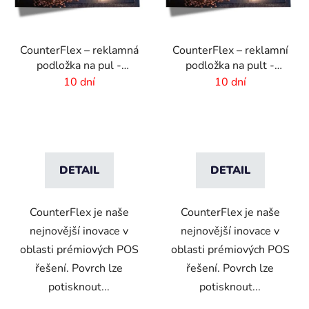
s
p
r
CounterFlex – reklamná
CounterFlex – reklamní
o
podložka na pul -
podložka na pult -
d
340x550 mm
200x550 mm
10 dní
10 dní
u
k
t
ů
DETAIL
DETAIL
CounterFlex je naše
CounterFlex je naše
nejnovější inovace v
nejnovější inovace v
oblasti prémiových POS
oblasti prémiových POS
řešení. Povrch lze
řešení. Povrch lze
potisknout...
potisknout...