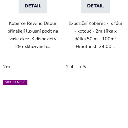
DETAIL
DETAIL
Koberce Rewind Dilour
Expoziční Koberec - s fólií
přinášejí luxusní pocit na
- kotouč - 2m šířka x
vaše akce. K dispozici v
délka 50 m - 100m²
29 exkluzivních...
Hmotnost: 34,00...
2m
1-4
+ 5
VÍCE ZA MÉNĚ