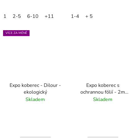
1
2-5
6-10
+11
1-4
+ 5
VÍCE ZA MÉNĚ
Expo koberec - Dilour -
Expo koberec s
ekologický
ochrannou fólií - 2m
šířka
Skladem
Skladem