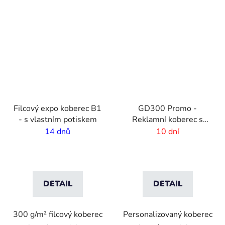
VO
Filcový expo koberec B1
GD300 Promo -
- s vlastním potiskem
Reklamní koberec s
vlastním potiskem
14 dnů
10 dní
DETAIL
DETAIL
300 g/m² filcový koberec
Personalizovaný koberec