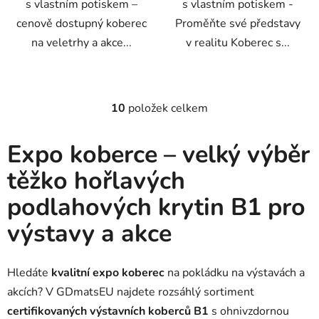
s vlastním potiskem –
s vlastním potiskem -
cenově dostupný koberec
Proměňte své představy
na veletrhy a akce...
v realitu Koberec s...
10
položek celkem
O
v
l
Expo koberce – velký výběr
á
těžko hořlavých
d
a
podlahových krytin B1 pro
c
í
výstavy a akce
p
r
v
Hledáte
kvalitní expo koberec
na pokládku na výstavách a
k
akcích? V GDmatsEU najdete rozsáhlý sortiment
y
certifikovaných výstavních koberců B1
s ohnivzdornou
v