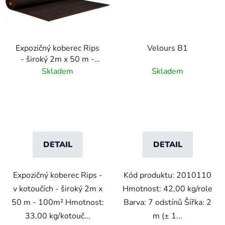
Expozičný koberec Rips
Velours B1
- široký 2m x 50 m -
100m²
Skladem
Skladem
DETAIL
DETAIL
Expozičný koberec Rips -
Kód produktu: 2010110
v kotoučích - široký 2m x
Hmotnost: 42,00 kg/role
50 m - 100m² Hmotnost:
Barva: 7 odstínů Šířka: 2
33,00 kg/kotouč...
m (± 1...