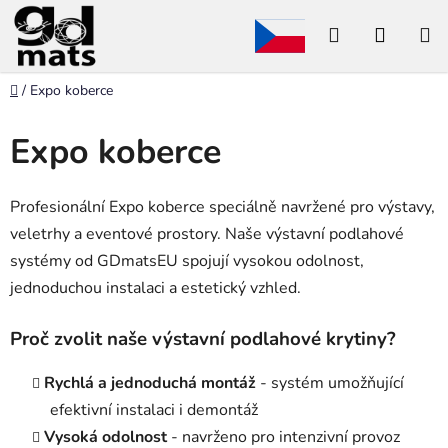
Přejít
Hledat
NÁKU
na
obsah
KOŠÍK
Domů
/
Expo koberce
Expo koberce
Profesionální Expo koberce speciálně navržené pro výstavy,
veletrhy a eventové prostory. Naše výstavní podlahové
systémy od GDmatsEU spojují vysokou odolnost,
jednoduchou instalaci a estetický vzhled.
Proč zvolit naše výstavní podlahové krytiny?
Rychlá a jednoduchá montáž
- systém umožňující
efektivní instalaci i demontáž
Vysoká odolnost
- navrženo pro intenzivní provoz