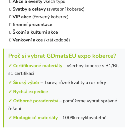
Akce a eventy
všech typů
Svatby a oslavy
(svatební koberec)
VIP akce
(červený koberec)
firemní prezentace
Školní a kulturní akce
Venkovní akce
(krátkodobé)
Proč si vybrat GDmatsEU expo koberce?
✓ Certifikované materiály
– všechny koberce s B1/Bfl-
s1 certifikací
✓ Široký výběr
– barev, různé kvality a rozměry
✓ Rychlá expedice
✓ Odborné poradenství
– pomůžeme vybrat správné
řešení
✓ Ekologické materiály
– 100% recyklovatelné