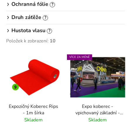
Ochranná fólie
?
Druh záťěže
?
Hustota vlasu
?
Položek k zobrazení:
10
V
VÍCE ZA MÉNĚ
ý
p
i
s
p
r
Expozičný Koberec Rips
Expo koberec -
o
- 1m šírka
vpichovaný základní -
d
30 barev
Skladem
Skladem
u