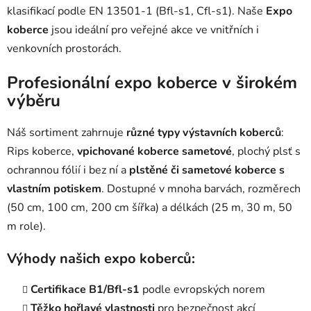
klasifikací podle EN 13501-1 (Bfl-s1, Cfl-s1). Naše
Expo
ý
p
koberce
jsou ideální pro veřejné akce ve vnitřních i
i
venkovních prostorách.
s
u
Profesionální expo koberce v širokém
výběru
Náš sortiment zahrnuje
různé typy výstavních koberců
:
Rips koberce,
vpichované koberce sametové
, plochý plsť s
ochrannou fólií i bez ní a
plstěné či sametové koberce s
vlastním potiskem
. Dostupné v mnoha barvách, rozměrech
(50 cm, 100 cm, 200 cm šířka) a délkách (25 m, 30 m, 50
m role).
Výhody našich expo koberců:
Certifikace B1/Bfl-s1
podle evropských norem
Těžko hořlavé vlastnosti
pro bezpečnost akcí