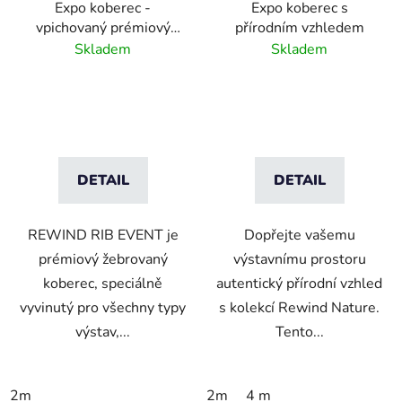
Expo koberec -
Expo koberec s
vpichovaný prémiový
přírodním vzhledem
žebrovaný - různé barvy
Skladem
Skladem
DETAIL
DETAIL
REWIND RIB EVENT je
Dopřejte vašemu
prémiový žebrovaný
výstavnímu prostoru
koberec, speciálně
autentický přírodní vzhled
vyvinutý pro všechny typy
s kolekcí Rewind Nature.
výstav,...
Tento...
2m
2m
4 m