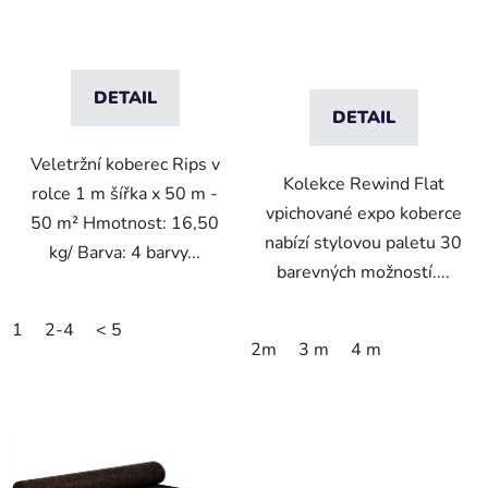
k
t
ů
DETAIL
DETAIL
Veletržní koberec Rips v
Kolekce Rewind Flat
rolce 1 m šířka x 50 m -
vpichované expo koberce
50 m² Hmotnost: 16,50
nabízí stylovou paletu 30
kg/ Barva: 4 barvy...
barevných možností....
1
2-4
< 5
2m
3 m
4 m