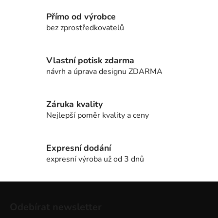
Přímo od výrobce
bez zprostředkovatelů
Vlastní potisk zdarma
návrh a úprava designu ZDARMA
Záruka kvality
Nejlepší poměr kvality a ceny
Expresní dodání
expresní výroba už od 3 dnů
Z
á
Odebírat newsletter
p