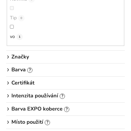
t
ů
Tip
0
vo
1
Značky
Barva
?
Certifikát
Intenzita používání
?
Barva EXPO koberce
?
Místo použití
?