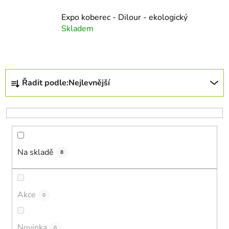
Expo koberec - Dilour - ekologický
Skladem
Ř
Řadit podle:
Nejlevnější
a
z
e
n
í
Na skladě
p
8
r
o
d
Akce
0
u
k
Novinka
0