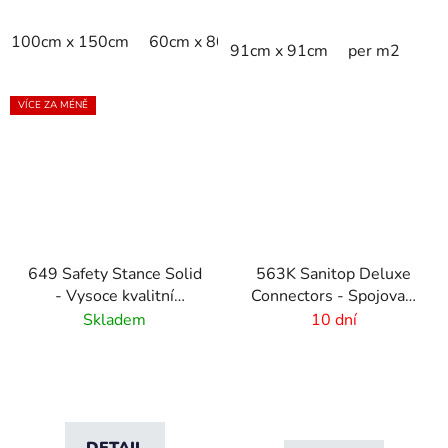
100cm x 150cm
60cm x 80cm
75cm x 100cm
80cm 
91cm x 91cm
per m2
VÍCE ZA MÉNĚ
649 Safety Stance Solid
563K Sanitop Deluxe
- Vysoce kvalitní
Connectors - Spojovací
protiúnavová rohož -
prvky pro gumové
Skladem
10 dní
černá
rohože