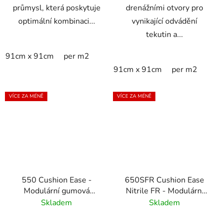
průmysl, která poskytuje
drenážními otvory pro
optimální kombinaci...
vynikající odvádění
tekutin a...
91cm x 91cm
per m2
91cm x 91cm
per m2
VÍCE ZA MÉNĚ
VÍCE ZA MÉNĚ
550 Cushion Ease -
650SFR Cushion Ease
Modulární gumová
Nitrile FR - Modulární
protiúnavová rohož s
nitrilová ohnivzdorná
Skladem
Skladem
drenážním systémem
rohož s drenážním