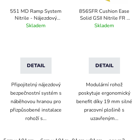
r
551 MD Ramp System
856SFR Cushion Ease
o
Nitrile - Nájezdový
Solid GSII Nitrile FR -
d
systém pro průmyslové
Modulární nitrilová
Skladem
Skladem
u
rohože - žlutá
rohož zpomalující hoření
k
- Černá
t
ů
DETAIL
DETAIL
Připojitelný nájezdový
Modulární rohož
bezpečnostní systém s
poskytuje ergonomický
náběhovou hranou pro
benefit díky 19 mm silné
přizpůsobené instalace
pracovní plošině s
rohoží s...
uzavřeným...