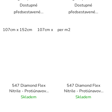
Dostupné
Dostupné
předsestavené...
předsestavené...
107cm x 152cm
107cm x 183cm
per m2
76cm x 152cm
547 Diamond Flex
547 Diamond Flex
Nitrile - Protiúnavová
Nitrile - Protiúnavová
rohož s diamantovým
rohož s diamantovým
Skladem
Skladem
vzorem odolná vůči
vzorem odolná vůči
olejům - černá/žlutá
olejům - černá