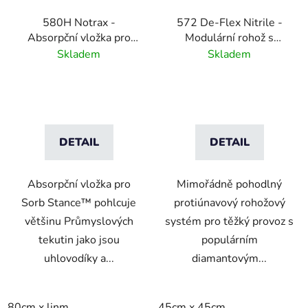
580H Notrax -
572 De-Flex Nitrile -
Absorpční vložka pro
Modulární rohož s
Sorb Stance
dvojitým uzamykacím
Skladem
Skladem
systémem
DETAIL
DETAIL
Absorpční vložka pro
Mimořádně pohodlný
Sorb Stance™ pohlcuje
protiúnavový rohožový
většinu Průmyslových
systém pro těžký provoz s
tekutin jako jsou
populárním
uhlovodíky a...
diamantovým...
80cm x linm
45cm x 45cm