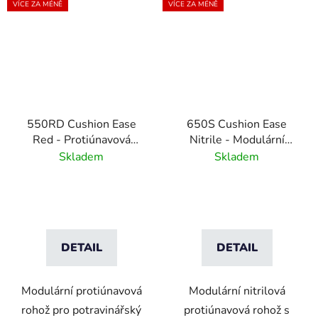
VÍCE ZA MÉNĚ
VÍCE ZA MÉNĚ
550RD Cushion Ease
650S Cushion Ease
Red - Protiúnavová
Nitrile - Modulární
rohož pro potravinářský
nitrilová protiúnavová
Skladem
Skladem
průmysl- 91 cm x 91
rohož s drenážním
cm
systémem - 91 cm x 91
cm
DETAIL
DETAIL
Modulární protiúnavová
Modulární nitrilová
rohož pro potravinářský
protiúnavová rohož s