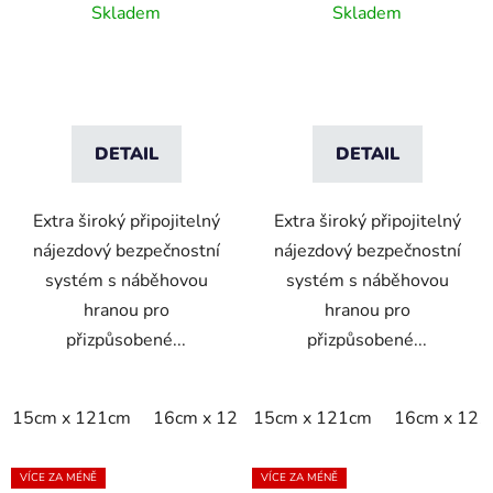
široký nájezdový systém
široký nájezdový systém
Skladem
Skladem
- žlutá
- černá
DETAIL
DETAIL
Extra široký připojitelný
Extra široký připojitelný
nájezdový bezpečnostní
nájezdový bezpečnostní
systém s náběhovou
systém s náběhovou
hranou pro
hranou pro
přizpůsobené...
přizpůsobené...
15cm x 121cm
16cm x 121cm
15cm x 121cm
16cm x 121
VÍCE ZA MÉNĚ
VÍCE ZA MÉNĚ