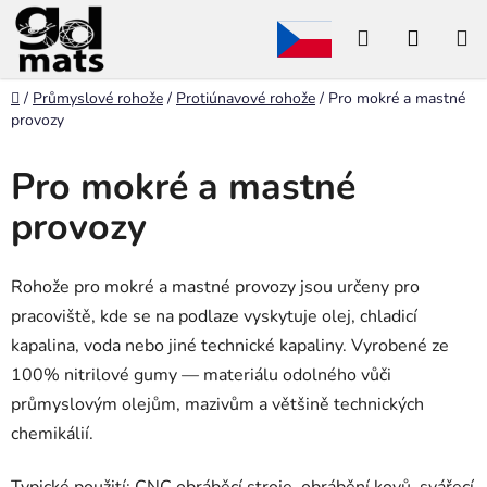
Přejít
Hledat
NÁKU
na
obsah
KOŠÍK
Domů
/
Průmyslové rohože
/
Protiúnavové rohože
/
Pro mokré a mastné
provozy
Pro mokré a mastné
provozy
Rohože pro mokré a mastné provozy jsou určeny pro
pracoviště, kde se na podlaze vyskytuje olej, chladicí
kapalina, voda nebo jiné technické kapaliny. Vyrobené ze
100% nitrilové gumy — materiálu odolného vůči
průmyslovým olejům, mazivům a většině technických
chemikálií.
Typické použití: CNC obráběcí stroje, obrábění kovů, svářecí