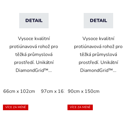
DETAIL
DETAIL
Vysoce kvalitní
Vysoce kvalitní
protiúnavová rohož pro
protiúnavová rohož pro
těžká průmyslová
těžká průmyslová
prostředí. Unikátní
prostředí. Unikátní
DiamondGrid™...
DiamondGrid™...
66cm x 102cm
97cm x 163cm
90cm x 150cm
97cm x 315cm
per m2
VÍCE ZA MÉNĚ
VÍCE ZA MÉNĚ