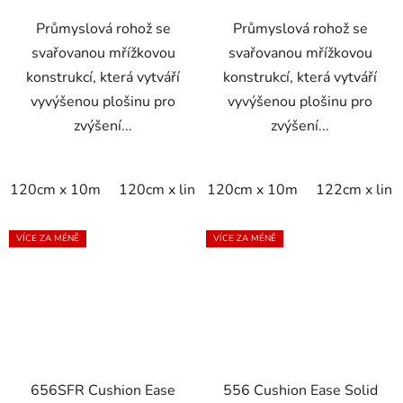
Průmyslová rohož se
Průmyslová rohož se
svařovanou mřížkovou
svařovanou mřížkovou
konstrukcí, která vytváří
konstrukcí, která vytváří
vyvýšenou plošinu pro
vyvýšenou plošinu pro
zvýšení...
zvýšení...
120cm x 10m
120cm x linm
120cm x 10m
60cm x 10m
122cm x lin
60cm x lin
VÍCE ZA MÉNĚ
VÍCE ZA MÉNĚ
656SFR Cushion Ease
556 Cushion Ease Solid