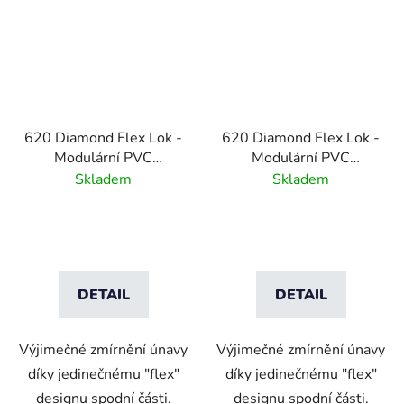
620 Diamond Flex Lok -
620 Diamond Flex Lok -
Modulární PVC
Modulární PVC
platforma s
platforma s
Skladem
Skladem
protiskluzovým
protiskluzovým
povrchem -žlutá
povrchem - Black
DETAIL
DETAIL
Výjimečné zmírnění únavy
Výjimečné zmírnění únavy
díky jedinečnému "flex"
díky jedinečnému "flex"
designu spodní části.
designu spodní části.