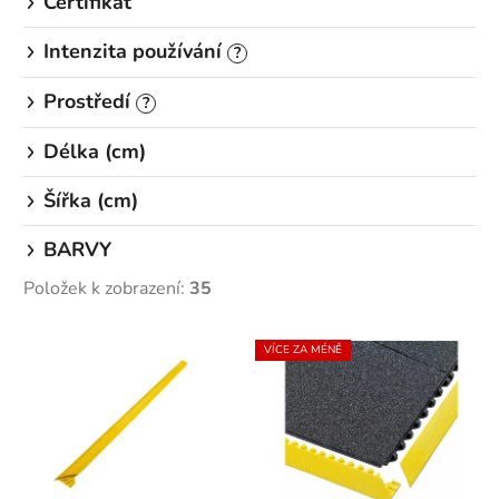
Certifikát
Intenzita používání
?
Prostředí
?
Délka (cm)
Šířka (cm)
BARVY
Položek k zobrazení:
35
V
VÍCE ZA MÉNĚ
ý
p
i
s
p