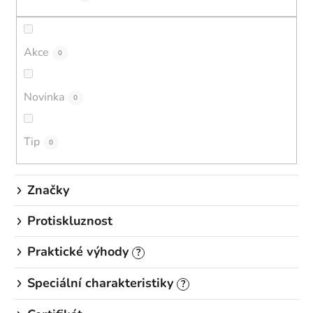
r
o
d
Akce
0
u
k
Novinka
0
t
ů
Tip
0
Značky
Protiskluznost
Praktické výhody
?
Speciální charakteristiky
?