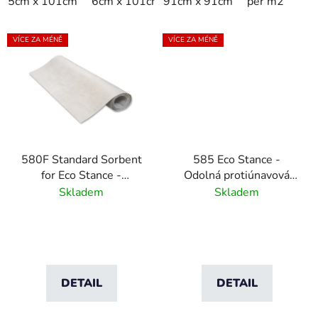
5cm x 101cm
6cm x 101cm
91cm x 91cm
per m2
VÍCE ZA MÉNĚ
VÍCE ZA MÉNĚ
580F Standard Sorbent
585 Eco Stance -
for Eco Stance -
Odolná protiúnavová
Průmyslová vysoce
rohož s absorbční
Skladem
Skladem
odolná absorbční vložka
vložkou
DETAIL
DETAIL