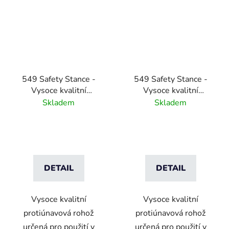
549 Safety Stance -
549 Safety Stance -
Vysoce kvalitní
Vysoce kvalitní
protiúnavová nitrilová
protiúnavová nitrilová
Skladem
Skladem
rohož s bezpečnostními
rohož s drenážním
oranžovými okraji
systémem - černá
DETAIL
DETAIL
Vysoce kvalitní
Vysoce kvalitní
protiúnavová rohož
protiúnavová rohož
určená pro použití v
určená pro použití v