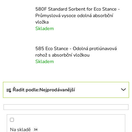
580F Standard Sorbent for Eco Stance -
Průmyslová vysoce odolná absorbční
vložka
Skladem
585 Eco Stance - Odolná protiúnavová
rohož s absorbční vložkou
Skladem
Ř
Řadit podle:
Nejprodávanější
a
z
e
n
í
Na skladě
p
34