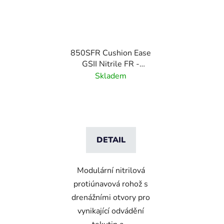
850SFR Cushion Ease
GSII Nitrile FR -
Modulární nitrilová
Skladem
protiúnavová rohož -
Grip Step - 91 cm x 91
cm
DETAIL
Modulární nitrilová
protiúnavová rohož s
drenážními otvory pro
vynikající odvádění