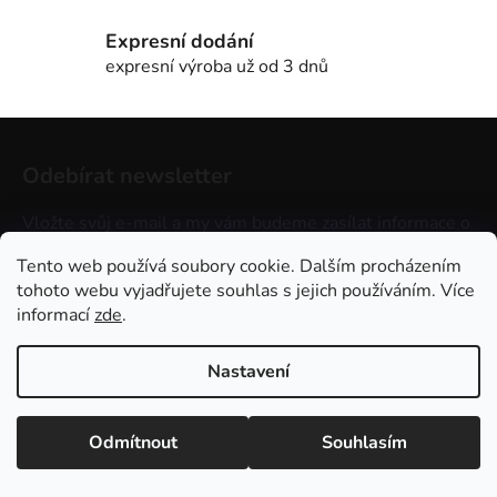
ý
p
Expresní dodání
i
expresní výroba už od 3 dnů
s
u
Z
á
Odebírat newsletter
p
a
Vložte svůj e-mail a my vám budeme zasílat informace o
t
nových produktech na našem e-shopu.
Tento web používá soubory cookie. Dalším procházením
í
tohoto webu vyjadřujete souhlas s jejich používáním. Více
E-mail
informací
zde
.
Vložením e-mailu souhlasíte s
podmínkami ochrany
osobních údajů
.
Nastavení
PŘIHLÁSIT SE
Odmítnout
Souhlasím