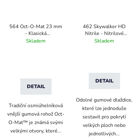
564 Oct-O-Mat 23 mm
462 Skywalker HD
- Klasická
Nitrile - Nitrilové
osmiúhelníková vstupní
gumové dlaždice s
Skladem
Skladem
rohož
bublinovým vzorem
DETAIL
DETAIL
Odolné gumové dlaždice,
Tradiční osmiúhelníková
které lze jednoduše
vnější gumová rohož Oct-
sestavit pro pokrytí
O-Mat™ je známá svými
velkých ploch nebo
velkými otvory, které...
jednotlivých...