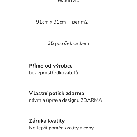
tekutin a...
91cm x 91cm
per m2
35
položek celkem
O
v
l
Přímo od výrobce
á
d
bez zprostředkovatelů
a
c
í
Vlastní potisk zdarma
p
návrh a úprava designu ZDARMA
r
v
k
Záruka kvality
y
Nejlepší poměr kvality a ceny
v