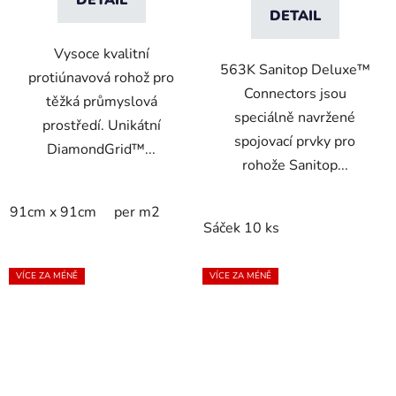
DETAIL
DETAIL
Vysoce kvalitní
563K Sanitop Deluxe™
protiúnavová rohož pro
Connectors jsou
těžká průmyslová
speciálně navržené
prostředí. Unikátní
spojovací prvky pro
DiamondGrid™...
rohože Sanitop...
91cm x 91cm
per m2
Sáček 10 ks
VÍCE ZA MÉNĚ
VÍCE ZA MÉNĚ