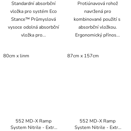
Standardní absorbční
Protiúnavová rohož
vložka pro systém Eco
navržená pro
Stance™ Průmyslová
kombinované použití s ​​
vysoce odolná absorbční
absorbční vložkou.
vložka pro...
Ergonomický přínos...
80cm x linm
87cm x 157cm
552 MD-X Ramp
552 MD-X Ramp
System Nitrile - Extra
System Nitrile - Extra