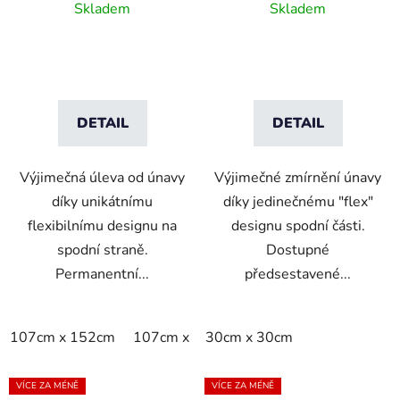
platforma
modulární PVC
Skladem
Skladem
platformu - 30x30 cm
DETAIL
DETAIL
Výjimečná úleva od únavy
Výjimečné zmírnění únavy
díky unikátnímu
díky jedinečnému "flex"
flexibilnímu designu na
designu spodní části.
spodní straně.
Dostupné
Permanentní...
předsestavené...
107cm x 152cm
107cm x 183cm
30cm x 30cm
76cm x 152cm
VÍCE ZA MÉNĚ
VÍCE ZA MÉNĚ