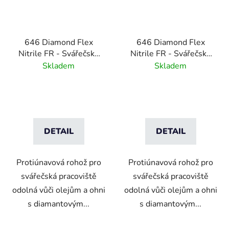
646 Diamond Flex
646 Diamond Flex
Nitrile FR - Svářečská
Nitrile FR - Svářečská
protiúnavová rohož s
protiúnavová rohož s
Skladem
Skladem
diamantovým vzorem -
diamantovým vzorem -
černá/žlutá
černá
DETAIL
DETAIL
Protiúnavová rohož pro
Protiúnavová rohož pro
svářečská pracoviště
svářečská pracoviště
odolná vůči olejům a ohni
odolná vůči olejům a ohni
s diamantovým...
s diamantovým...