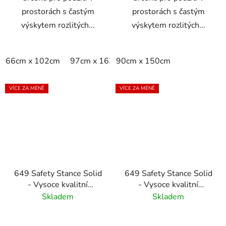
prostorách s častým
prostorách s častým
výskytem rozlitých...
výskytem rozlitých...
66cm x 102cm
97cm x 163cm
90cm x 150cm
97cm x 315cm
per m2
VÍCE ZA MÉNĚ
VÍCE ZA MÉNĚ
649 Safety Stance Solid
649 Safety Stance Solid
- Vysoce kvalitní
- Vysoce kvalitní
protiúnavová rohož -
protiúnavová rohož -
Skladem
Skladem
oranžová
černá