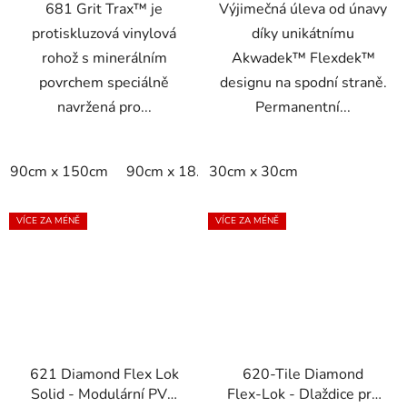
681 Grit Trax™ je
Výjimečná úleva od únavy
protiskluzová vinylová
díky unikátnímu
rohož s minerálním
Akwadek™ Flexdek™
povrchem speciálně
designu na spodní straně.
navržená pro...
Permanentní...
90cm x 150cm
90cm x 18.3m
30cm x 30cm
90cm x linm
VÍCE ZA MÉNĚ
VÍCE ZA MÉNĚ
621 Diamond Flex Lok
620-Tile Diamond
Solid - Modulární PVC
Flex-Lok - Dlaždice pro