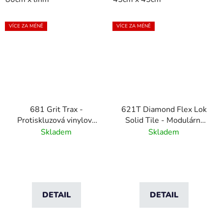
VÍCE ZA MÉNĚ
VÍCE ZA MÉNĚ
681 Grit Trax -
621T Diamond Flex Lok
Protiskluzová vinylová
Solid Tile - Modulární
rohož odolná vůči
PVC Dlaždice -30x30
Skladem
Skladem
olejům
cm
DETAIL
DETAIL