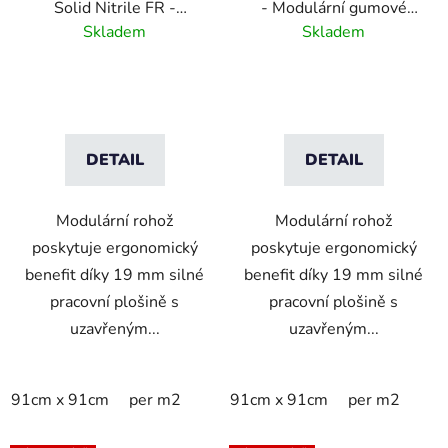
Solid Nitrile FR -
- Modulární gumové
Modulární nitrilová
dlaždice pro těžký
Skladem
Skladem
rohož zpomalující hoření
provoz - Černá
- Černá
DETAIL
DETAIL
Modulární rohož
Modulární rohož
poskytuje ergonomický
poskytuje ergonomický
benefit díky 19 mm silné
benefit díky 19 mm silné
pracovní plošině s
pracovní plošině s
uzavřeným...
uzavřeným...
91cm x 91cm
per m2
91cm x 91cm
per m2