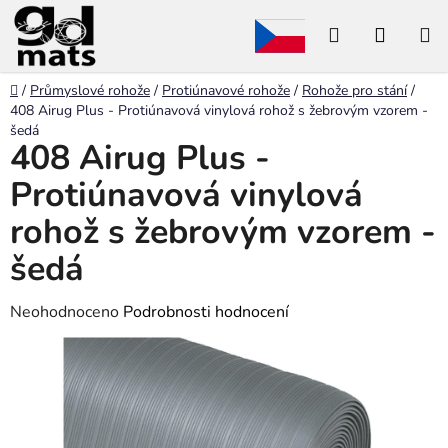
Přejít
Hledat
NÁKU
na
obsah
KOŠÍK
Domů
/
Průmyslové rohože
/
Protiúnavové rohože
/
Rohože pro stání
/
408 Airug Plus - Protiúnavová vinylová rohož s žebrovým vzorem -
šedá
408 Airug Plus -
Protiúnavová vinylová
rohož s žebrovým vzorem -
šedá
Průměrné
Neohodnoceno
Podrobnosti hodnocení
hodnocení
produktu
je
0,0
z