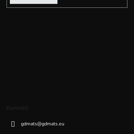
Kontakt
gdmats
@
gdmats.eu