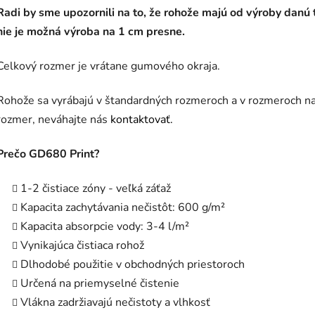
Radi by sme upozornili na to, že rohože majú od výroby danú
nie je možná výroba na 1 cm presne.
Celkový rozmer je vrátane gumového okraja.
Rohože sa vyrábajú v štandardných rozmeroch a v rozmeroch na
rozmer, neváhajte nás
kontaktovať.
Prečo GD680 Print?
1-2 čistiace zóny - veľká záťaž
Kapacita zachytávania nečistôt: 600 g/m²
Kapacita absorpcie vody: 3-4 l/m²
Vynikajúca čistiaca rohož
Dlhodobé použitie v obchodných priestoroch
Určená na priemyselné čistenie
Vlákna zadržiavajú nečistoty a vlhkosť