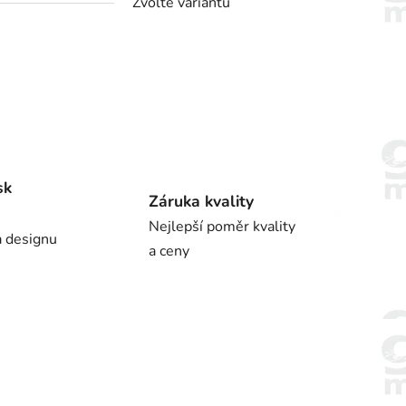
Zvolte variantu
sk
Záruka kvality
Nejlepší poměr kvality
a designu
a ceny