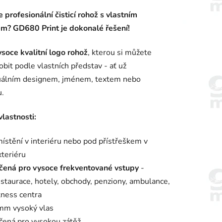
ení
 profesionální čisticí rohož s vlastním
tu
m? GD680 Print je dokonalé řešení!
ysoce kvalitní logo rohož
, kterou si můžete
obit podle vlastních představ - ať už
duálním designem, jménem, textem nebo
ek.
u.
vlastnosti:
ístění v interiéru nebo pod přístřeškem v
xteriéru
čená pro vysoce frekventované vstupy
-
estaurace, hotely, obchody, penziony, ambulance,
tness centra
mm vysoký vlas
čená pro vysokou zátěž