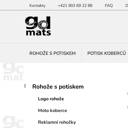
Přejít
Kontakty
+421 903 69 22 88
FAQ
D
na
obsah
ROHOŽE S POTISKEM
POTISK KOBERCŮ
P
K
Přeskočit
Rohože s potiskem
a
kategorie
o
t
s
Logo rohože
e
t
g
Moto koberce
r
o
a
r
Reklamní rohožky
i