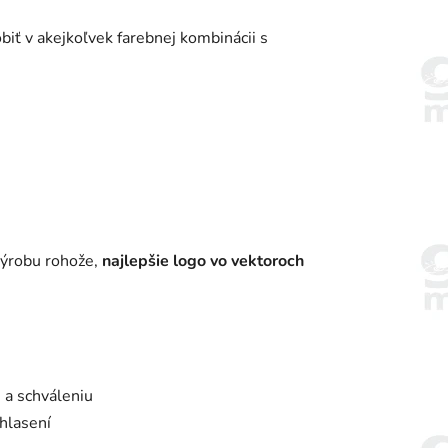
biť v akejkoľvek farebnej kombinácii s
 výrobu rohože,
najlepšie logo vo vektoroch
 a schváleniu
hlasení