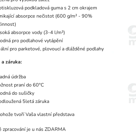
otiskluzová podkladová guma s 2 cm okrajem
nikající absorpce nečistot (600 g/m² - 90%
činnost)
soká absorpce vody (3-4 l/m²)
odná pro podlahové vytápění
eální pro parketové, plovoucí a dlážděné podlahy
 a záruka:
adná údržba
žnost praní do 60°C
odná do sušičky
odloužená 5letá záruka
rohože tvoří Vaša vlastní představa
ké zpracování je u nás ZDARMA