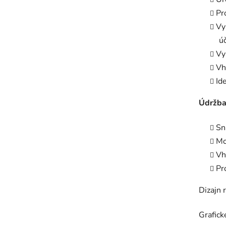
Pr
Vy
ú
Vy
Vh
Id
Údržba
Sn
Mo
Vh
Pr
Dizajn 
Grafic