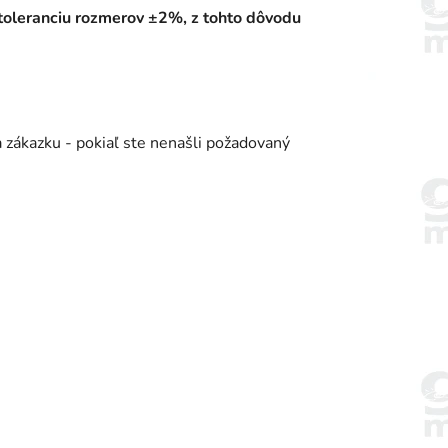
 toleranciu rozmerov ±2%, z tohto dôvodu
 zákazku - pokiaľ ste nenašli požadovaný