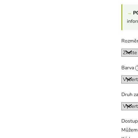
→
P
info
Rozmě
Barva
Druh z
Dostup
Můžeme