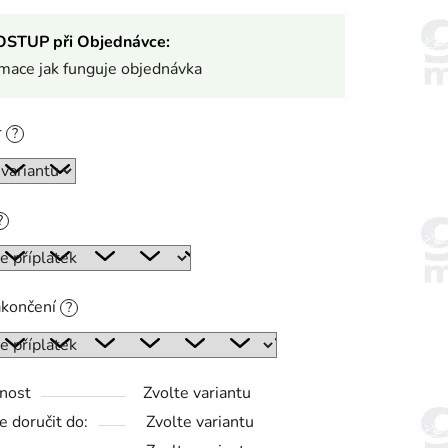
OSTUP při Objednávce:
rmace jak funguje objednávka
r
?
?
akončení
?
nost
Zvolte variantu
 doručit do:
Zvolte variantu