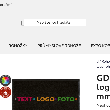
oručení
ROHOŽKY
PRŮMYSLOVÉ ROHOŽE
EXPO KO
Domů
/
Roho
logo roh
GD6
log
mm
Průměr
Neoho