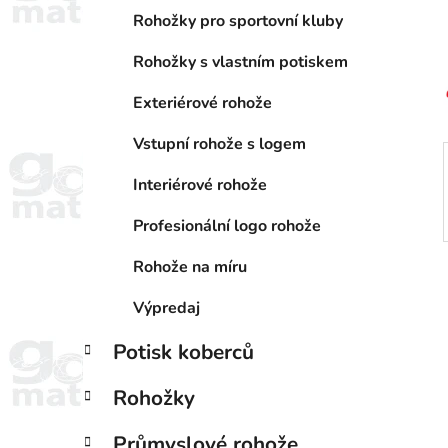
n
e
n
Rohožky pro sportovní kluby
í
Rohožky s vlastním potiskem
p
a
Exteriérové rohože
n
Vstupní rohože s logem
e
l
Interiérové rohože
Profesionální logo rohože
Rohože na míru
Výpredaj
Potisk koberců
Rohožky
Průmyslové rohože