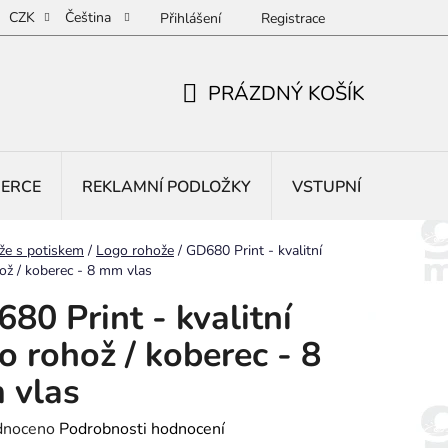
CZK
Čeština
Přihlášení
Registrace
PRÁZDNÝ KOŠÍK
NÁKUPNÍ
KOŠÍK
BERCE
REKLAMNÍ PODLOŽKY
VSTUPNÍ ROHOŽE
že s potiskem
/
Logo rohože
/
GD680 Print - kvalitní
ož / koberec - 8 mm vlas
80 Print - kvalitní
o rohož / koberec - 8
 vlas
né
dnoceno
Podrobnosti hodnocení