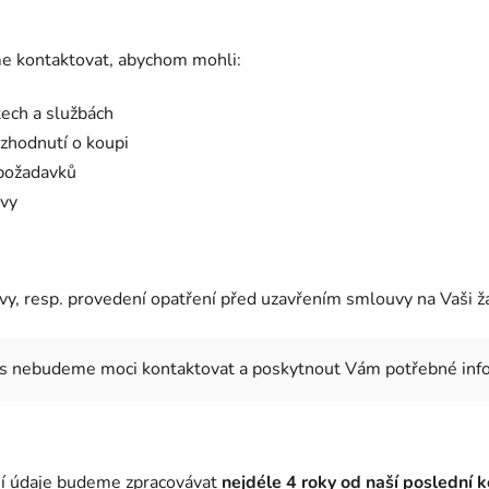
e kontaktovat, abychom mohli:
ech a službách
zhodnutí o koupi
 požadavků
uvy
y, resp. provedení opatření před uzavřením smlouvy na Vaši ž
ás nebudeme moci kontaktovat a poskytnout Vám potřebné info
ní údaje budeme zpracovávat
nejdéle 4 roky od naší poslední