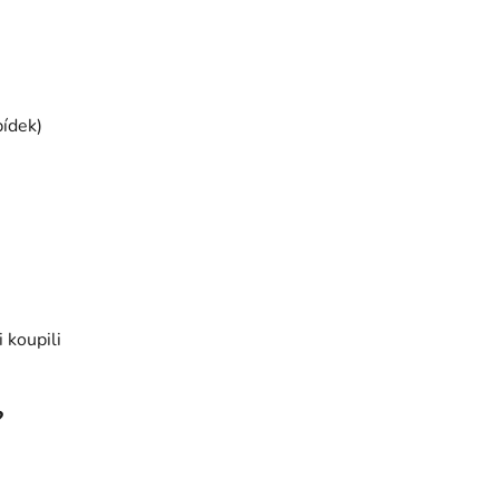
bídek)
 koupili
?