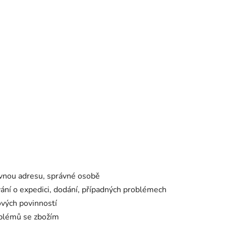
ávnou adresu, správné osobě
ání o expedici, dodání, případných problémech
ových povinností
oblémů se zbožím