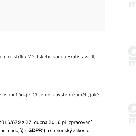
m rejstříku Městského soudu Bratislava III,
e osobní údaje. Chceme, abyste rozuměli, jaké
2016/679 z 27. dubna 2016 při zpracování
ích údajů) („
GDPR
") a slovenský zákon o