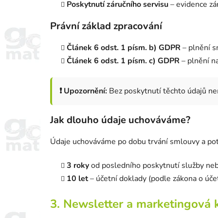
Poskytnutí záručního servisu
– evidence zá
Právní základ zpracování
Článek 6 odst. 1 písm. b) GDPR
– plnění s
Článek 6 odst. 1 písm. c) GDPR
– plnění na
❗ Upozornění:
Bez poskytnutí těchto údajů n
Jak dlouho údaje uchováváme?
Údaje uchováváme po dobu trvání smlouvy a po
3 roky
od posledního poskytnutí služby nebo
10 let
– účetní doklady (podle zákona o účet
3. Newsletter a marketingová