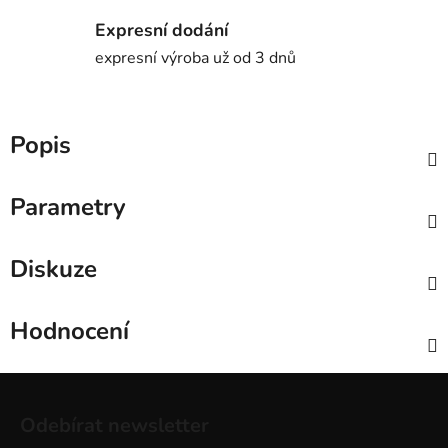
Expresní dodání
expresní výroba už od 3 dnů
Popis
Parametry
Diskuze
Hodnocení
Z
á
Odebírat newsletter
p