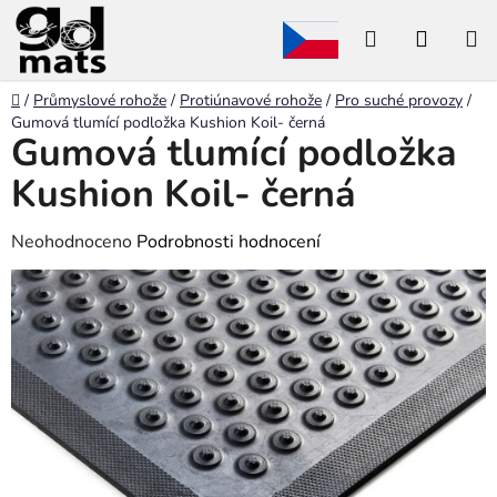
Přejít
Hledat
NÁKU
na
obsah
KOŠÍK
Domů
/
Průmyslové rohože
/
Protiúnavové rohože
/
Pro suché provozy
/
Gumová tlumící podložka Kushion Koil- černá
Gumová tlumící podložka
Kushion Koil- černá
Průměrné
Neohodnoceno
Podrobnosti hodnocení
hodnocení
produktu
je
0,0
z
5
hvězdiček.