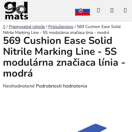
Prejsť
Hľadať
NÁKU
na
obsah
KOŠÍK
Domov
/
Priemyselné rohože
/
Príslušenstvo
/
569 Cushion Ease Solid
Nitrile Marking Line - 5S modulárna značiaca línia - modrá
569 Cushion Ease Solid
Nitrile Marking Line - 5S
modulárna značiaca línia -
modrá
Priemerné
Neohodnotené
Podrobnosti hodnotenia
hodnotenie
produktu
je
0,0
z