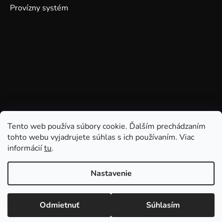
Provízny systém
Tento web používa súbory cookie. Ďalším prechádzaním
tohto webu vyjadrujete súhlas s ich používaním. Viac
informácií
tu
.
Nastavenie
Odmietnuť
Súhlasím
Vytvoril Shoptet
Copyright 2026
GDmatsEU
. Všetky práva vyhradené.