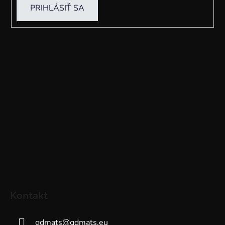
PRIHLÁSIŤ SA
Kontakt
gdmats
@
gdmats.eu