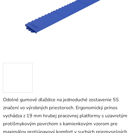
5
hviezdičiek.
Odolné gumové dlaždice na jednoduché zostavenie 5S
značení vo výrobných priestoroch. Ergonomický prínos
vychádza z 19 mm hrubej pracovnej platformy s uzavretým
protišmykovým povrchom s kamienkovým vzorom pre
maximálny protiúnavový komfort v suchých priemyselných