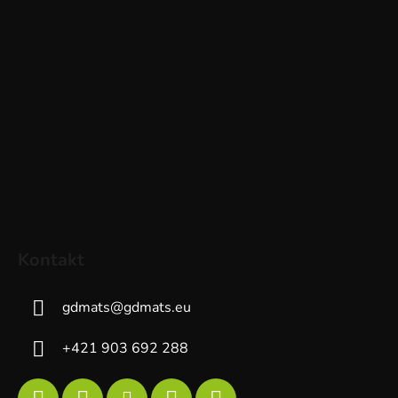
Kontakt
gdmats
@
gdmats.eu
+421 903 692 288