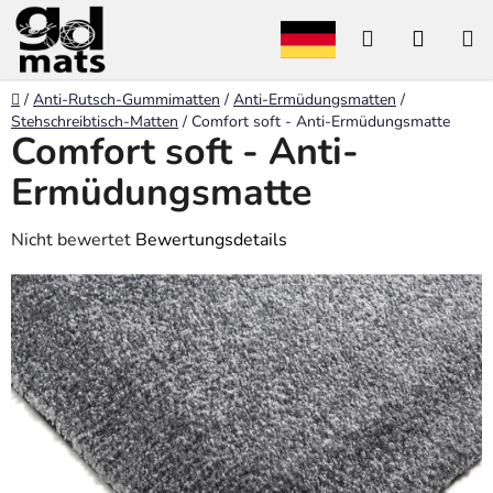
Zum
Suchen
WARE
Inhalt
springen
Startseite
/
Anti-Rutsch-Gummimatten
/
Anti-Ermüdungsmatten
/
Stehschreibtisch-Matten
/
Comfort soft - Anti-Ermüdungsmatte
Comfort soft - Anti-
Ermüdungsmatte
Die
Nicht bewertet
Bewertungsdetails
durchschnittliche
Produktbewertung
ist
0,0
von
5
Sternen.