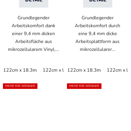
DETAIL
DETAIL
Grundlegender
Grundlegender
Arbeitskomfort dank
Arbeitskomfort durch
einer 9,4 mm dicken
eine 9,4 mm dicke
Arbeitsfläche aus
Arbeitsplattform aus
mikrozellularem Vinyl,...
mikrozellularer...
122cm x 18.3m
122cm x linm
122cm x 18.3m
60cm x 18.3m
122cm x li
60cm x
MEHR FÜR WENIGER
MEHR FÜR WENIGER