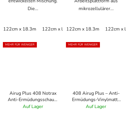
entwickelten Mischung.
Arbeitsplattform aus
Die...
mikrozellulärer...
122cm x 18.3m
122cm x linm
122cm x 18.3m
60cm x 18.3m
122cm x li
60cm x
MEHR FÜR WENIGER
MEHR FÜR WENIGER
Airug Plus 408 Notrax
408 Airug Plus – Anti-
Anti-Ermüdungsschaum
Ermüdungs-Vinylmatte
- schwarz, gelb
mit Rippenmuster –
Auf Lager
Auf Lager
Schwarz