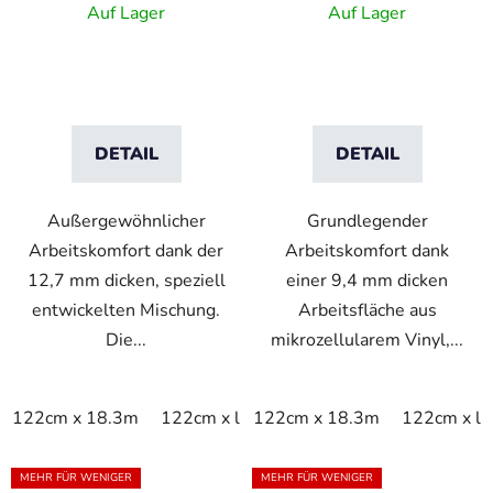
mit Dyna-Shield-
aus mikrozellulärem
Auf Lager
Auf Lager
Schicht und
Vinyl – Grau
Blasenmuster –
Schwarz/Gelb
DETAIL
DETAIL
Außergewöhnlicher
Grundlegender
Arbeitskomfort dank der
Arbeitskomfort dank
12,7 mm dicken, speziell
einer 9,4 mm dicken
entwickelten Mischung.
Arbeitsfläche aus
Die...
mikrozellularem Vinyl,...
122cm x 18.3m
122cm x linm
122cm x 18.3m
60cm x 18.3m
122cm x li
60cm x
MEHR FÜR WENIGER
MEHR FÜR WENIGER