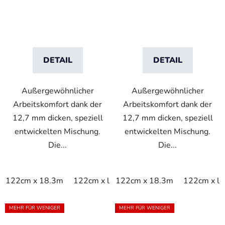
Schicht und
Schicht und
Rautenmuster – Grau
Rautenmuster –
Schwarz/Gelb
DETAIL
DETAIL
Außergewöhnlicher
Außergewöhnlicher
Arbeitskomfort dank der
Arbeitskomfort dank der
12,7 mm dicken, speziell
12,7 mm dicken, speziell
entwickelten Mischung.
entwickelten Mischung.
Die...
Die...
122cm x 18.3m
122cm x linm
122cm x 18.3m
60cm x 18.3m
122cm x li
60cm x
MEHR FÜR WENIGER
MEHR FÜR WENIGER