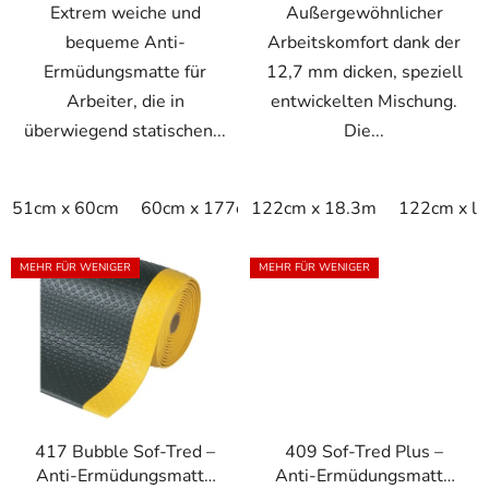
Extrem weiche und
Außergewöhnlicher
bequeme Anti-
Arbeitskomfort dank der
Ermüdungsmatte für
12,7 mm dicken, speziell
Arbeiter, die in
entwickelten Mischung.
überwiegend statischen...
Die...
51cm x 60cm
60cm x 177cm
122cm x 18.3m
91cm x 102cm
122cm x li
91cm x 
MEHR FÜR WENIGER
MEHR FÜR WENIGER
417 Bubble Sof-Tred –
409 Sof-Tred Plus –
Anti-Ermüdungsmatte
Anti-Ermüdungsmatte