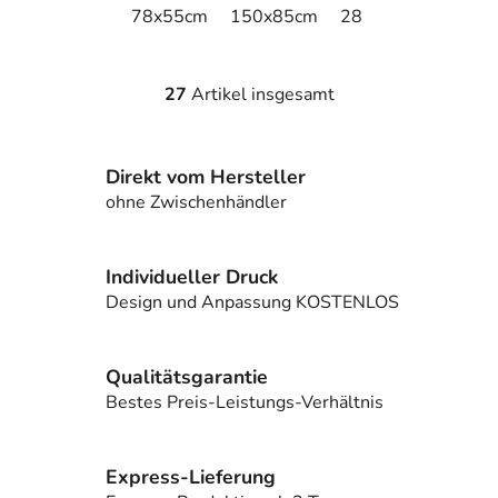
78x55cm
150x85cm
285x85cm
27
Artikel insgesamt
S
t
e
Direkt vom Hersteller
u
e
ohne Zwischenhändler
r
e
l
Individueller Druck
e
Design und Anpassung KOSTENLOS
m
e
n
Qualitätsgarantie
t
Bestes Preis-Leistungs-Verhältnis
e
d
e
Express-Lieferung
r