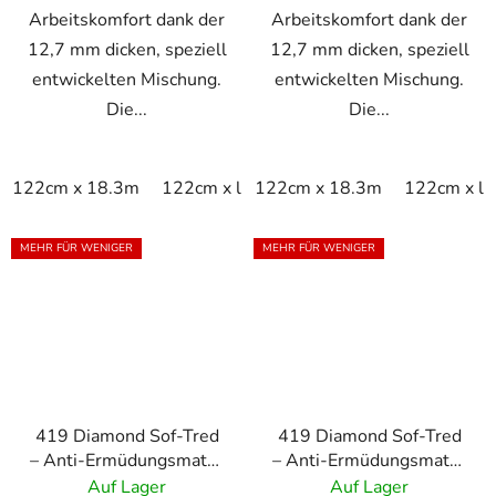
Arbeitskomfort dank der
Arbeitskomfort dank der
12,7 mm dicken, speziell
12,7 mm dicken, speziell
entwickelten Mischung.
entwickelten Mischung.
Die...
Die...
122cm x 18.3m
122cm x linm
122cm x 18.3m
60cm x 18.3m
122cm x li
60cm x
MEHR FÜR WENIGER
MEHR FÜR WENIGER
419 Diamond Sof-Tred
419 Diamond Sof-Tred
– Anti-Ermüdungsmatte
– Anti-Ermüdungsmatte
mit Dyna-Shield-
mit Dyna-Shield-
Auf Lager
Auf Lager