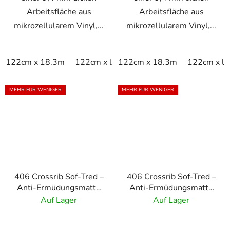
Arbeitsfläche aus
Arbeitsfläche aus
mikrozellularem Vinyl,...
mikrozellularem Vinyl,...
122cm x 18.3m
122cm x linm
122cm x 18.3m
60cm x 18.3m
122cm x li
60cm x
MEHR FÜR WENIGER
MEHR FÜR WENIGER
406 Crossrib Sof-Tred –
406 Crossrib Sof-Tred –
Anti-Ermüdungsmatte
Anti-Ermüdungsmatte
mit Dyna-Shield-
mit Dyna-Shield-
Auf Lager
Auf Lager
Schicht und
Schicht und
Kreuzrippenmuster –
Kreuzrippenmuster –