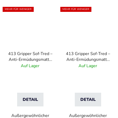
MEHR FÜR WENIGER
MEHR FÜR WENIGER
413 Gripper Sof-Tred –
413 Gripper Sof-Tred –
Anti-Ermüdungsmatte
Anti-Ermüdungsmatte
mit Dyna-Shield-
mit Dyna-Shield-
Auf Lager
Auf Lager
Schicht und
Schicht und
Längsrippenmuster –
Längsrippenmuster –
Grau
Schwarz/Gelb
DETAIL
DETAIL
Außergewöhnlicher
Außergewöhnlicher