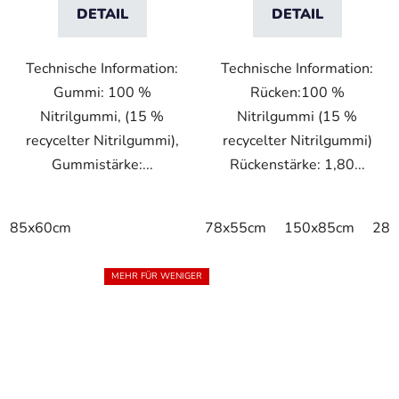
DETAIL
DETAIL
Technische Information:
Technische Information:
Gummi: 100 %
Rücken:100 %
Nitrilgummi, (15 %
Nitrilgummi (15 %
recycelter Nitrilgummi),
recycelter Nitrilgummi)
Gummistärke:...
Rückenstärke: 1,80...
85x60cm
78x55cm
150x85cm
285
MEHR FÜR WENIGER