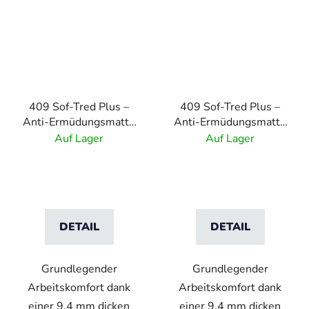
409 Sof-Tred Plus –
409 Sof-Tred Plus –
Anti-Ermüdungsmatte
Anti-Ermüdungsmatte
aus mikrozellulärem
aus mikrozellulärem
Auf Lager
Auf Lager
Vinyl – Schwarz/Gelb
Vinyl – Schwarz
DETAIL
DETAIL
Grundlegender
Grundlegender
Arbeitskomfort dank
Arbeitskomfort dank
einer 9,4 mm dicken
einer 9,4 mm dicken