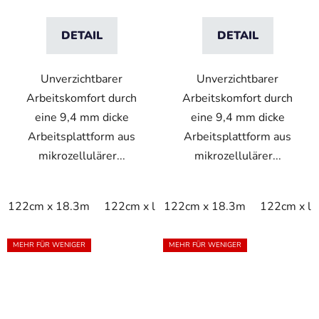
DETAIL
DETAIL
Unverzichtbarer
Unverzichtbarer
Arbeitskomfort durch
Arbeitskomfort durch
eine 9,4 mm dicke
eine 9,4 mm dicke
Arbeitsplattform aus
Arbeitsplattform aus
mikrozellulärer...
mikrozellulärer...
122cm x 18.3m
122cm x linm
122cm x 18.3m
60cm x 18.3m
122cm x li
60cm x
MEHR FÜR WENIGER
MEHR FÜR WENIGER