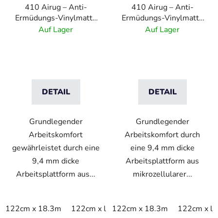
410 Airug – Anti-
410 Airug – Anti-
Ermüdungs-Vinylmatte
Ermüdungs-Vinylmatte
mit Rippenmuster –
mit Rippenmuster –
Auf Lager
Auf Lager
Schwarz/Gelb
Schwarz
DETAIL
DETAIL
Grundlegender
Grundlegender
Arbeitskomfort
Arbeitskomfort durch
gewährleistet durch eine
eine 9,4 mm dicke
9,4 mm dicke
Arbeitsplattform aus
Arbeitsplattform aus...
mikrozellularer...
122cm x 18.3m
122cm x linm
122cm x 18.3m
60cm x 18.3m
122cm x li
60cm x