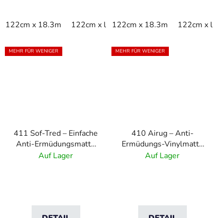
122cm x 18.3m
122cm x linm
122cm x 18.3m
60cm x 18.3m
122cm x li
60cm x
MEHR FÜR WENIGER
MEHR FÜR WENIGER
411 Sof-Tred – Einfache
410 Airug – Anti-
Anti-Ermüdungsmatte
Ermüdungs-Vinylmatte
mit Kieselmuster –
mit Rippenmuster –
Auf Lager
Auf Lager
Schwarz
Grau