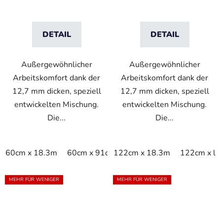
Grau
Schwarz/Gelb
DETAIL
DETAIL
Außergewöhnlicher
Außergewöhnlicher
Arbeitskomfort dank der
Arbeitskomfort dank der
12,7 mm dicken, speziell
12,7 mm dicken, speziell
entwickelten Mischung.
entwickelten Mischung.
Die...
Die...
60cm x 18.3m
60cm x 91cm
122cm x 18.3m
60cm x linm
91cm x 15
122cm x li
MEHR FÜR WENIGER
MEHR FÜR WENIGER