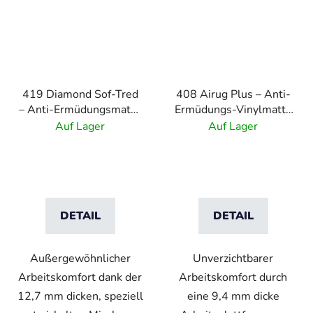
419 Diamond Sof-Tred
408 Airug Plus – Anti-
– Anti-Ermüdungsmatte
Ermüdungs-Vinylmatte
mit Dyna-Shield-
mit Rippenmuster –
Auf Lager
Auf Lager
Schicht und
Grau
Rautenmuster –
Schwarz
DETAIL
DETAIL
Außergewöhnlicher
Unverzichtbarer
Arbeitskomfort dank der
Arbeitskomfort durch
12,7 mm dicken, speziell
eine 9,4 mm dicke