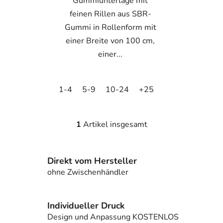
Gummiunterlage mit
feinen Rillen aus SBR-
Gummi in Rollenform mit
einer Breite von 100 cm,
einer...
1-4
5-9
10-24
+25
1
Artikel insgesamt
S
t
e
Direkt vom Hersteller
u
e
ohne Zwischenhändler
r
e
l
Individueller Druck
e
Design und Anpassung KOSTENLOS