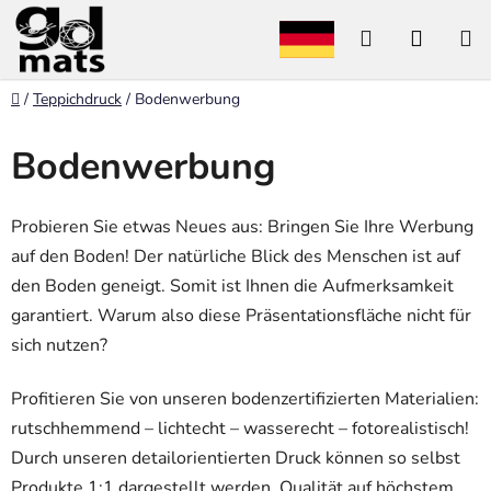
Zum
Suchen
WARE
Inhalt
springen
Startseite
/
Teppichdruck
/
Bodenwerbung
Bodenwerbung
Probieren Sie etwas Neues aus: Bringen Sie Ihre Werbung
auf den Boden! Der natürliche Blick des Menschen ist auf
den Boden geneigt. Somit ist Ihnen die Aufmerksamkeit
garantiert. Warum also diese Präsentationsfläche nicht für
sich nutzen?
Profitieren Sie von unseren bodenzertifizierten Materialien:
rutschhemmend – lichtecht – wasserecht – fotorealistisch!
Durch unseren detailorientierten Druck können so selbst
Produkte 1:1 dargestellt werden. Qualität auf höchstem