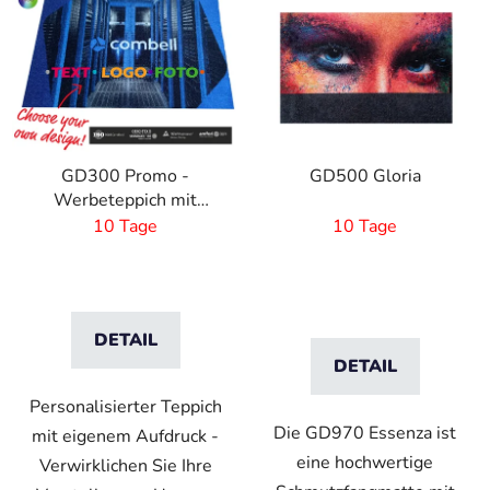
i
s
t
e
d
e
GD300 Promo -
GD500 Gloria
r
Werbeteppich mit
P
eigenem Druck
10 Tage
10 Tage
r
o
d
u
DETAIL
k
DETAIL
t
e
Personalisierter Teppich
Die GD970 Essenza ist
mit eigenem Aufdruck -
eine hochwertige
Verwirklichen Sie Ihre