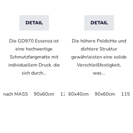
DETAIL
DETAIL
Die GD970 Essenza ist
Die höhere Poldichte und
eine hochwertige
dichtere Struktur
Schmutzfangmatte mit
gewährleisten eine solide
individuellem Druck, die
Verschleißfestigkeit,
sich durch...
was...
nach MASS
90x60cm
120x90cm
60x40cm
180x120cm
90x60cm
115x
90x
VO