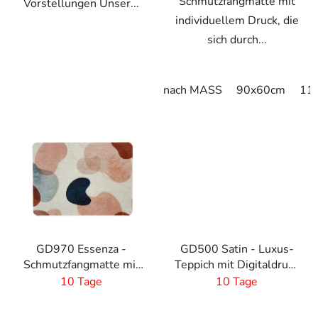
Schmutzfangmatte mit
Vorstellungen Unser...
individuellem Druck, die
sich durch...
nach MASS
90x60cm
11
GD970 Essenza -
GD500 Satin - Luxus-
Schmutzfangmatte mit
Teppich mit Digitaldruck
individuel bedruckbar
und saugfähiger Schicht
10 Tage
10 Tage