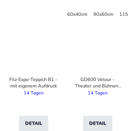
60x40cm
90x60cm
115x
VO
VO
Filz-Expo-Teppich B1 -
GD600 Velour -
mit eigenem Aufdruck
Theater und Bühnen-
Teppich auf Maß - 2 m
14 Tagen
14 Tagen
Breite
DETAIL
DETAIL