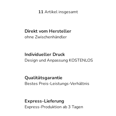
11
Artikel insgesamt
S
t
e
Direkt vom Hersteller
u
e
ohne Zwischenhändler
r
e
l
Individueller Druck
e
Design und Anpassung KOSTENLOS
m
e
n
Qualitätsgarantie
t
Bestes Preis-Leistungs-Verhältnis
e
d
e
Express-Lieferung
r
Express-Produktion ab 3 Tagen
L