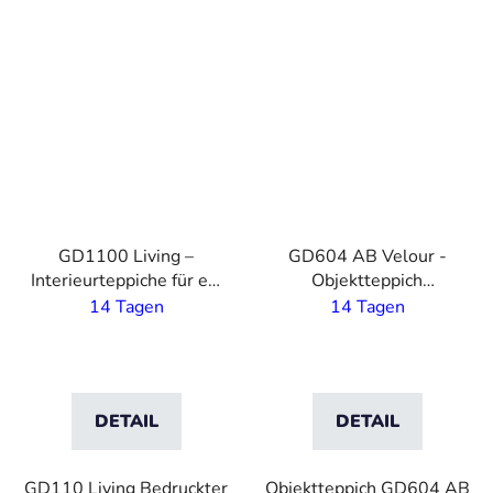
VO
VO
GD1100 Living –
GD604 AB Velour -
Interieurteppiche für ein
Objektteppich
Eigenheim mit Druck –
individuell bedruckt- 4
14 Tagen
14 Tagen
5,5 mm Flor - 2 m
m Breite
Breite
DETAIL
DETAIL
GD110 Living Bedruckter
Objektteppich GD604 AB