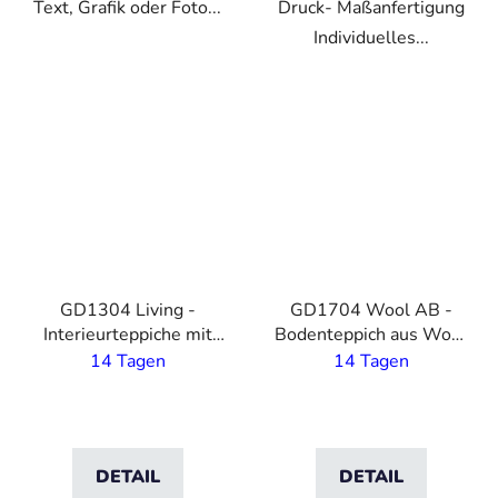
Text, Grafik oder Foto...
Druck- Maßanfertigung
Individuelles...
VO
VO
GD1304 Living -
GD1704 Wool AB -
Interieurteppiche mit
Bodenteppich aus Wole
eigenem Druck - 4m
mit eigenem Druck- 4m
14 Tagen
14 Tagen
Breite
Breite
DETAIL
DETAIL