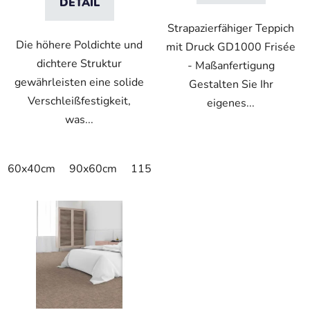
DETAIL
t
e
Strapazierfähiger Teppich
Die höhere Poldichte und
mit Druck GD1000 Frisée
dichtere Struktur
- Maßanfertigung
gewährleisten eine solide
Gestalten Sie Ihr
Verschleißfestigkeit,
eigenes...
was...
60x40cm
90x60cm
115x115cm
150x100cm
150x