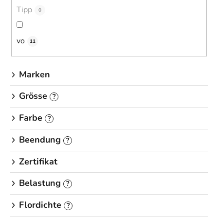
u
Tipp
0
n
g
vo
11
Marken
Grösse
?
Farbe
?
Beendung
?
Zertifikat
Belastung
?
Flordichte
?