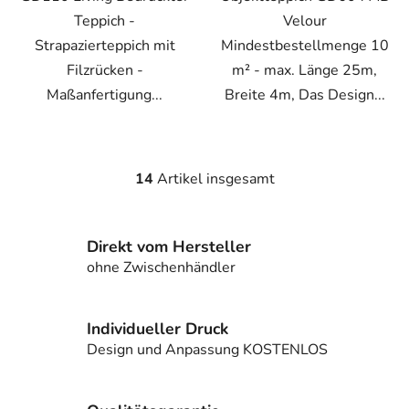
Teppich -
Velour
Strapazierteppich mit
Mindestbestellmenge 10
Filzrücken -
m² - max. Länge 25m,
Maßanfertigung...
Breite 4m, Das Design...
14
Artikel insgesamt
S
t
e
Direkt vom Hersteller
u
e
ohne Zwischenhändler
r
e
l
Individueller Druck
e
Design und Anpassung KOSTENLOS
m
e
n