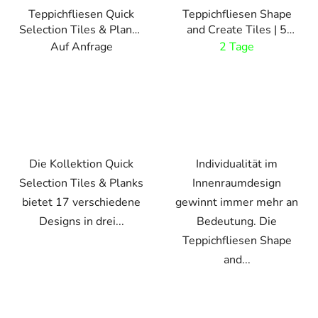
Teppichfliesen Quick
Teppichfliesen Shape
Selection Tiles & Planks
and Create Tiles | 5
| 17 Designs
einzigartige Formen
Auf Anfrage
2 Tage
Die Kollektion Quick
Individualität im
Selection Tiles & Planks
Innenraumdesign
bietet 17 verschiedene
gewinnt immer mehr an
Designs in drei...
Bedeutung. Die
Teppichfliesen Shape
and...
VO
VO