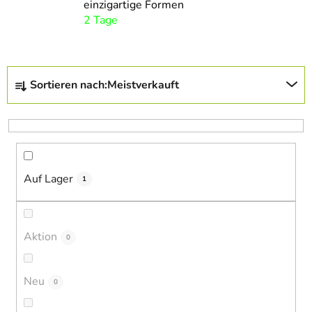
einzigartige Formen
2 Tage
P
Sortieren nach:
Meistverkauft
r
o
d
u
k
Auf Lager
t
1
s
o
r
Aktion
0
t
i
Neu
0
e
r