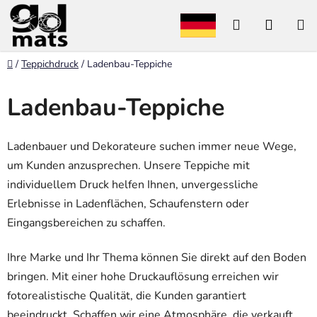
Zum
Suchen
WARE
Inhalt
springen
Startseite
/
Teppichdruck
/
Ladenbau-Teppiche
Ladenbau-Teppiche
Ladenbauer und Dekorateure suchen immer neue Wege,
um Kunden anzusprechen. Unsere Teppiche mit
individuellem Druck helfen Ihnen, unvergessliche
Erlebnisse in Ladenflächen, Schaufenstern oder
Eingangsbereichen zu schaffen.
Ihre Marke und Ihr Thema können Sie direkt auf den Boden
bringen. Mit einer hohe Druckauflösung erreichen wir
fotorealistische Qualität, die Kunden garantiert
beeindruckt. Schaffen wir eine Atmosphäre, die verkauft.