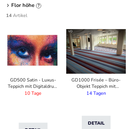
Flor höhe
?
14
Artikel
L
VO
i
s
t
e
d
e
GD500 Satin - Luxus-
GD1000 Frisée – Büro-
r
Teppich mit Digitaldruck
Objekt Teppich mit
P
und saugfähiger Schicht
eignem Druck – 6 mm
10 Tage
14 Tagen
r
Flor -2 Breite
o
d
u
DETAIL
k