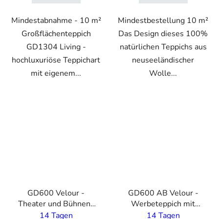
Mindestabnahme - 10 m²
Mindestbestellung 10 m²
Großflächenteppich
Das Design dieses 100%
GD1304 Living -
natürlichen Teppichs aus
hochluxuriöse Teppichart
neuseeländischer
mit eigenem...
Wolle...
VO
VO
GD600 Velour -
GD600 AB Velour -
Theater und Bühnen-
Werbeteppich mit
Teppich auf Maß - 2 m
eigenem Druck - 5 mm
14 Tagen
14 Tagen