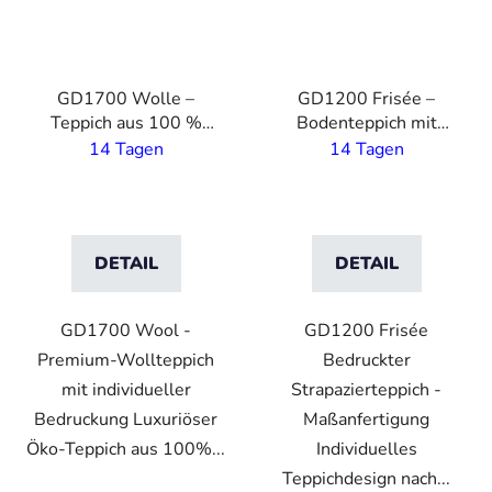
GD1700 Wolle –
GD1200 Frisée –
Teppich aus 100 %
Bodenteppich mit
Wolle mit eigenem
eigenem Druck – 7 mm
14 Tagen
14 Tagen
Druck– 10 mm Flor
Flor - 2 m Breite
DETAIL
DETAIL
GD1700 Wool -
GD1200 Frisée
Premium-Wollteppich
Bedruckter
mit individueller
Strapazierteppich -
Bedruckung Luxuriöser
Maßanfertigung
Öko-Teppich aus 100%...
Individuelles
Teppichdesign nach...