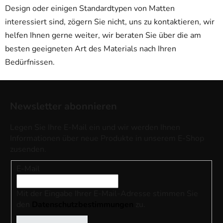
Design oder einigen Standardtypen von Matten
interessiert sind, zögern Sie nicht, uns zu kontaktieren, wir
helfen Ihnen gerne weiter, wir beraten Sie über die am
besten geeigneten Art des Materials nach Ihren
Bedürfnissen.
F
u
Newsletter abonnieren
ß
z
Legen Sie Ihre E-Mail ein und wir werden Ihnen
e
Informationen über neue Produkte in unserem E-Shop
i
zusenden.
l
E-Mail
e
Mit der Eingabe Ihrer E-Mail-Adresse stimmen Sie
den
Datenschutzbestimmungen
zu.