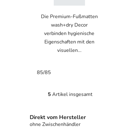
Die Premium-Fußmatten
wash+dry Decor
verbinden hygienische
Eigenschaften mit den
visuellen...
85/85
5
Artikel insgesamt
S
t
e
Direkt vom Hersteller
u
e
ohne Zwischenhändler
r
e