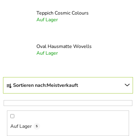
Teppich Cosmic Colours
Auf Lager
Oval Hausmatte Wovells
Auf Lager
P
Sortieren nach:
Meistverkauft
r
o
d
u
k
Auf Lager
t
5
s