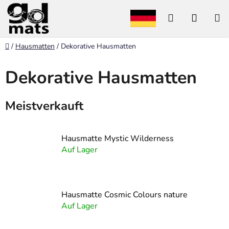
Zum
Suchen
WARE
Inhalt
springen
Startseite
/
Hausmatten
/
Dekorative Hausmatten
Dekorative Hausmatten
Meistverkauft
Hausmatte Mystic Wilderness
Auf Lager
Hausmatte Cosmic Colours nature
Auf Lager