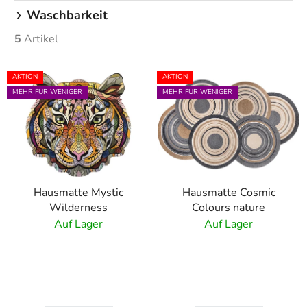
Waschbarkeit
5
Artikel
L
AKTION
AKTION
i
MEHR FÜR WENIGER
MEHR FÜR WENIGER
s
t
e
d
e
Hausmatte Mystic
Hausmatte Cosmic
r
Wilderness
Colours nature
P
Auf Lager
Auf Lager
r
o
d
u
k