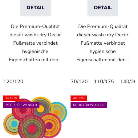
t
DETAIL
DETAIL
e
Die Premium-Qualität
Die Premium-Qualität
dieser wash+dry Decor
dieser wash+dry Decor
Fußmatte verbindet
Fußmatte verbindet
hygienische
hygienische
Eigenschaften mit den...
Eigenschaften mit den...
120/120
70/120
110/175
140/20
AKTION
AKTION
MEHR FÜR WENIGER
MEHR FÜR WENIGER