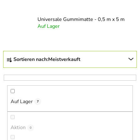
Universale Gummimatte - 0,5 m x 5 m
Auf Lager
P
Sortieren nach:
Meistverkauft
r
o
d
u
k
Auf Lager
t
7
s
o
r
Aktion
0
t