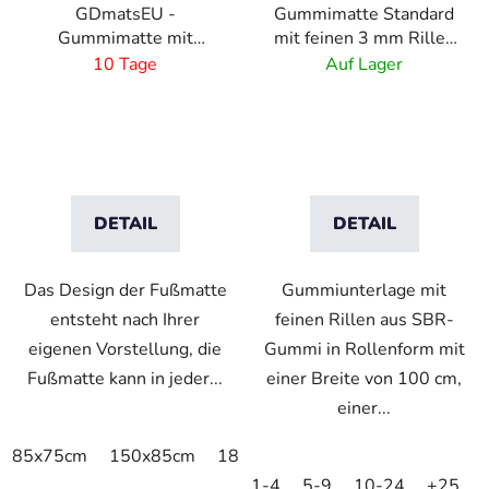
GDmatsEU -
Gummimatte Standard
r
Gummimatte mit
mit feinen 3 mm Rillen
P
eigenem Design
- 1 m x 10 m
10 Tage
Auf Lager
r
o
d
u
k
t
DETAIL
DETAIL
e
Das Design der Fußmatte
Gummiunterlage mit
entsteht nach Ihrer
feinen Rillen aus SBR-
eigenen Vorstellung, die
Gummi in Rollenform mit
Fußmatte kann in jeder...
einer Breite von 100 cm,
einer...
85x75cm
150x85cm
180x115cm
250x150cm
1-4
5-9
10-24
+25