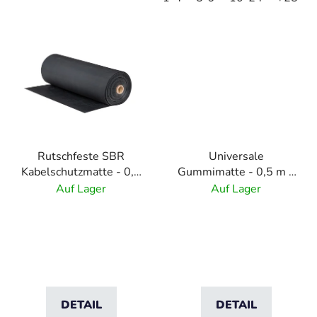
Rutschfeste SBR
Universale
Kabelschutzmatte - 0,5
Gummimatte - 0,5 m x
m x 10 m
5 m
Auf Lager
Auf Lager
DETAIL
DETAIL