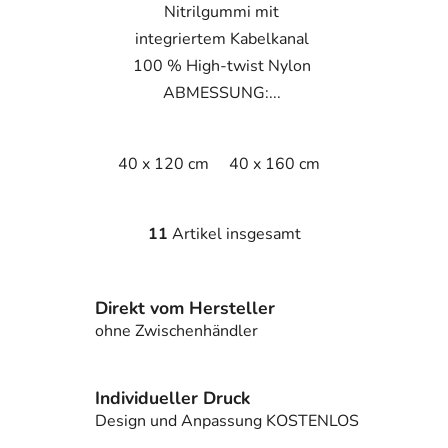
Nitrilgummi mit
integriertem Kabelkanal
100 % High-twist Nylon
ABMESSUNG:...
40 x 120 cm
40 x 160 cm
40 x 200 cm
11
Artikel insgesamt
S
t
e
Direkt vom Hersteller
u
e
ohne Zwischenhändler
r
e
l
Individueller Druck
e
Design und Anpassung KOSTENLOS
m