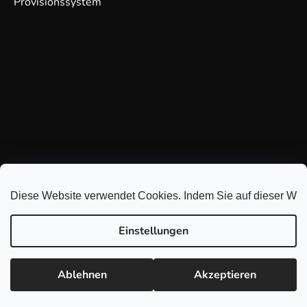
Provisionssystem
Diese Website verwendet Cookies. Indem Sie auf dieser Webs
Einstellungen
Ablehnen
Akzeptieren
Erstellt von Shoptet
Copyright 2026
GDmatsEU
. Alle Rechte vorbehalten.