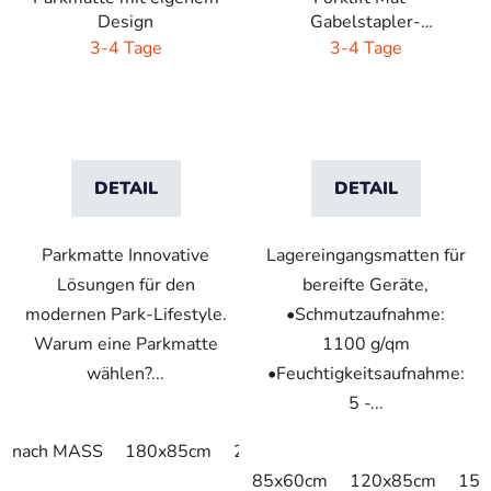
Design
Gabelstapler-
Schmutzfangmatte -
3-4 Tage
3-4 Tage
mineral grau
DETAIL
DETAIL
Parkmatte Innovative
Lagereingangsmatten für
Lösungen für den
bereifte Geräte,
modernen Park-Lifestyle.
•Schmutzaufnahme:
Warum eine Parkmatte
1100 g/qm
wählen?...
•Feuchtigkeitsaufnahme:
5 -...
nach MASS
180x85cm
200x85cm
200x115cm
24
85x60cm
120x85cm
150