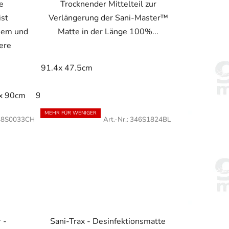
e
Trocknender Mittelteil zur
ist
Verlängerung der Sani-Master™
uem und
Matte in der Länge 100%...
gere
91.4x 47.5cm
x 90cm
91cm x 152cm
MEHR FÜR WENIGER
48S0033CH
Art.-Nr.:
346S1824BL
 -
Sani-Trax - Desinfektionsmatte