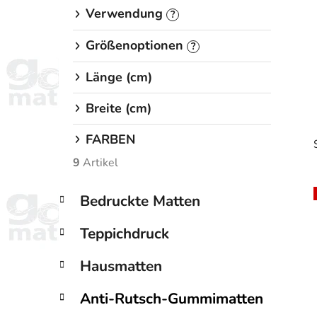
Verwendung
?
Größenoptionen
?
Länge (cm)
Breite (cm)
FARBEN
9
Artikel
K
Kategorien
Bedruckte Matten
i
a
überspringen
t
Teppichdruck
e
g
Hausmatten
o
r
Anti-Rutsch-Gummimatten
i
e