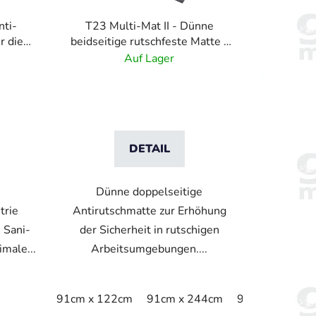
t
i
nti-
T23 Multi-Mat II - Dünne
e
r die
beidseitige rutschfeste Matte -
r
 – Grau
schwarz
Auf Lager
u
n
g
DETAIL
Dünne doppelseitige
trie
Antirutschmatte zur Erhöhung
e Sani-
der Sicherheit in rutschigen
male...
Arbeitsumgebungen....
91cm x 122cm
91cm x 244cm
91cm x 975cm