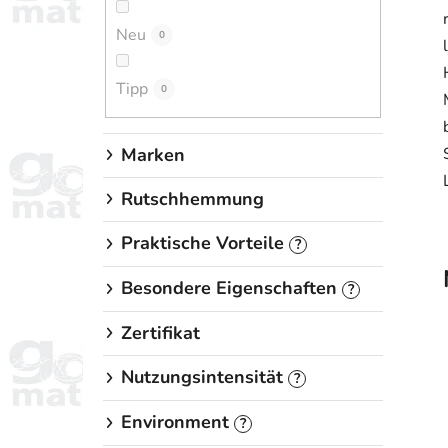
e
Neu
i
0
s
Tipp
t
0
e
Marken
Rutschhemmung
Praktische Vorteile
?
Besondere Eigenschaften
?
Zertifikat
Nutzungsintensität
?
Environment
?