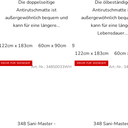
Die doppelseitige
Die ölbeständig
Antirutschmatte ist
Antirutschmatte 
außergewöhnlich bequem und
außergewöhnlich beq
kann für eine längere...
kann für eine län
Lebensdauer...
122cm x 183cm
60cm x 90cm
91cm x 152cm
122cm x 183cm
60cm 
MEHR FÜR WENIGER
MEHR FÜR WENIGER
Art.-Nr.:
348S0033WH
Art.-Nr.:
3
348 Sani-Master -
348 Sani-Master