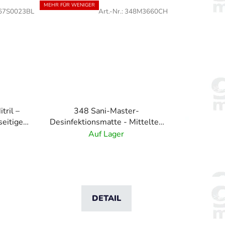
MEHR FÜR WENIGER
67S0023BL
Art.-Nr.:
348M3660CH
tril –
348 Sani-Master-
eitige
Desinfektionsmatte - Mittelteil
ematte
-grau
Auf Lager
DETAIL