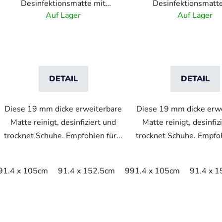
Desinfektionsmatte mit
Desinfektionsmatt
Trocknungszone -
Trocknungszone
Auf Lager
Auf Lager
Charcoal/Black
Charcoal/Black
DETAIL
DETAIL
Diese 19 mm dicke erweiterbare
Diese 19 mm dicke erw
Matte reinigt, desinfiziert und
Matte reinigt, desinfiz
trocknet Schuhe. Empfohlen für...
trocknet Schuhe. Empfoh
91.4 x 105cm
91.4 x 152.5cm
91.4 x 200cm
91.4 x 105cm
91.4 x 
S
t