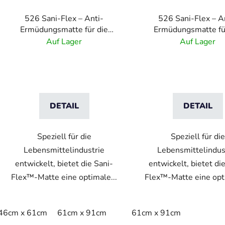
P
526 Sani-Flex – Anti-
526 Sani-Flex – A
r
Ermüdungsmatte für die
Ermüdungsmatte fü
o
Lebensmittelindustrie – Blau
Lebensmittelindustrie
Auf Lager
Auf Lager
d
u
k
t
e
DETAIL
DETAIL
Speziell für die
Speziell für die
Lebensmittelindustrie
Lebensmittelindus
entwickelt, bietet die Sani-
entwickelt, bietet di
Flex™-Matte eine optimale...
Flex™-Matte eine opti
46cm x 61cm
61cm x 91cm
61cm x 91cm