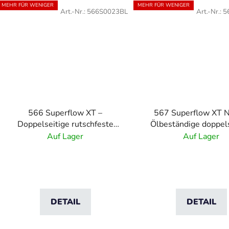
MEHR FÜR WENIGER
MEHR FÜR WENIGER
Art.-Nr.:
566S0023BL
Art.-Nr.:
5
566 Superflow XT –
567 Superflow XT Ni
Doppelseitige rutschfeste
Ölbeständige doppels
Drainagematte
rutschfeste Drainag
Auf Lager
Auf Lager
DETAIL
DETAIL