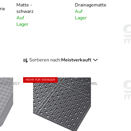
Matte -
Drainagematte
rie
schwarz
Auf
Auf
Lager
Lager
P
Sortieren nach:
Meistverkauft
r
o
d
MEHR FÜR WENIGER
26S0023GY
Art.-Nr.:
T23S0034BL
u
k
t
s
o
r