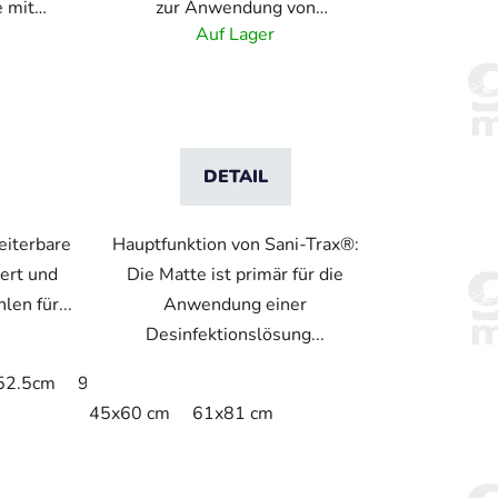
e mit
zur Anwendung von
 -
Desinfektionslösung
Auf Lager
DETAIL
eiterbare
Hauptfunktion von Sani-Trax®:
iert und
Die Matte ist primär für die
len für...
Anwendung einer
Desinfektionslösung...
152.5cm
91.4 x 200cm
45x60 cm
61x81 cm