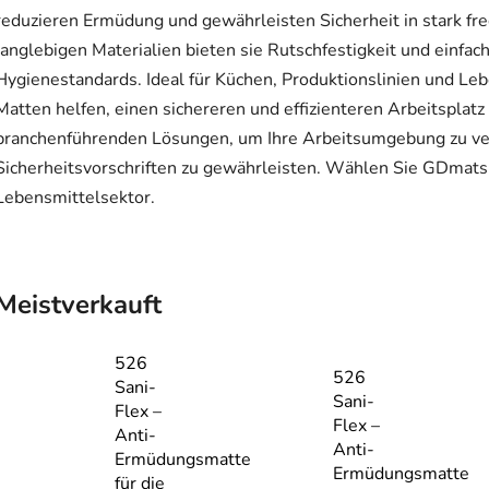
reduzieren Ermüdung und gewährleisten Sicherheit in stark fre
langlebigen Materialien bieten sie Rutschfestigkeit und einfac
Hygienestandards. Ideal für Küchen, Produktionslinien und L
Matten helfen, einen sichereren und effizienteren Arbeitsplatz
branchenführenden Lösungen, um Ihre Arbeitsumgebung zu ver
Sicherheitsvorschriften zu gewährleisten. Wählen Sie GDmatsE
Lebensmittelsektor.
Meistverkauft
526
526
Sani-
Sani-
Flex –
Flex –
Anti-
Anti-
Ermüdungsmatte
Ermüdungsmatte
für die