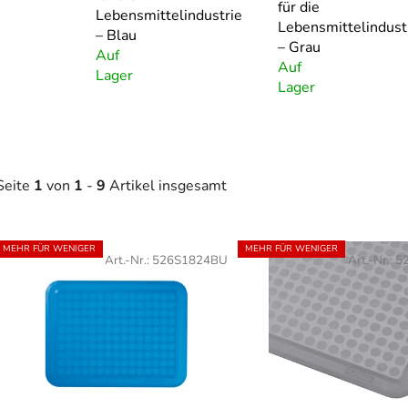
für die
Lebensmittelindustrie
Lebensmittelindust
– Blau
– Grau
Auf
Auf
Lager
Lager
Seite
1
von
1
-
9
Artikel insgesamt
L
MEHR FÜR WENIGER
MEHR FÜR WENIGER
Art.-Nr.:
526S1824BU
Art.-Nr.:
5
s
t
e
d
e
r