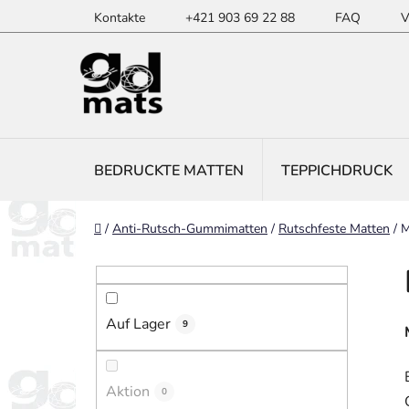
Zum
Kontakte
+421 903 69 22 88
FAQ
V
Inhalt
springen
BEDRUCKTE MATTEN
TEPPICHDRUCK
Startseite
/
Anti-Rutsch-Gummimatten
/
Rutschfeste Matten
/
M
S
e
i
Auf Lager
t
9
e
n
Aktion
0
l