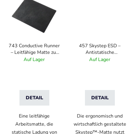
743 Conductive Runner
457 Skystep ESD –
– Leitfähige Matte zur
Antistatische
schnellen Entfernung
Gummimatte mit
Auf Lager
Auf Lager
statischer Aufladungen
geformten Kanten –
- 3,81 mm
schwarz
DETAIL
DETAIL
Eine leitfähige
Die ergonomisch und
Arbeitsmatte, die
wirtschaftlich gestaltete
statische Ladung von
Skystep™-Matte nutzt