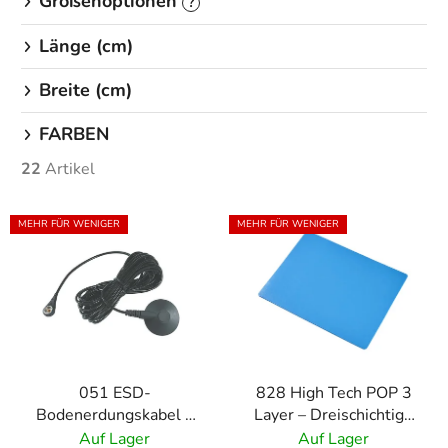
Größenoptionen
?
Länge (cm)
Breite (cm)
FARBEN
22
Artikel
L
MEHR FÜR WENIGER
MEHR FÜR WENIGER
i
s
t
e
d
e
051 ESD-
828 High Tech POP 3
r
Bodenerdungskabel –
Layer – Dreischichtige
P
Erdungskabel für
statisch ableitende
Auf Lager
Auf Lager