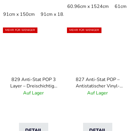
60.96cm x 1524cm
61cm x
91cm x 150cm
91cm x 18.3m
91cm x linm
MEHR FÜR WENIGER
MEHR FÜR WENIGER
829 Anti-Stat POP 3
827 Anti-Stat POP –
Layer – Dreischichtige
Antistatischer Vinyl-
antistatische ESD-
Arbeitsboden
Auf Lager
Auf Lager
Tischmatte – grau
DETAIL
DETAIL