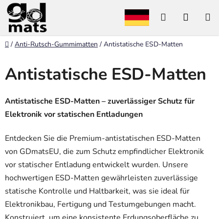
Zum
Suchen
WARE
Inhalt
springen
Startseite
/
Anti-Rutsch-Gummimatten
/
Antistatische ESD-Matten
Antistatische ESD-Matten
Antistatische ESD-Matten – zuverlässiger Schutz für
Elektronik vor statischen Entladungen
Entdecken Sie die Premium-antistatischen ESD-Matten
von GDmatsEU, die zum Schutz empfindlicher Elektronik
vor statischer Entladung entwickelt wurden. Unsere
hochwertigen ESD-Matten gewährleisten zuverlässige
statische Kontrolle und Haltbarkeit, was sie ideal für
Elektronikbau, Fertigung und Testumgebungen macht.
Konstruiert, um eine konsistente Erdungsoberfläche zu