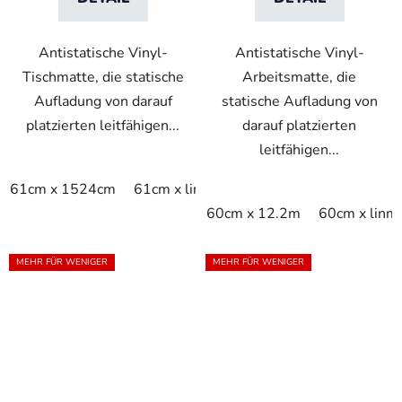
Antistatische Vinyl-
Antistatische Vinyl-
Tischmatte, die statische
Arbeitsmatte, die
Aufladung von darauf
statische Aufladung von
platzierten leitfähigen...
darauf platzierten
leitfähigen...
61cm x 1524cm
61cm x linm
76.2cm x 1524cm
76.2
60cm x 12.2m
60cm x linm
MEHR FÜR WENIGER
MEHR FÜR WENIGER