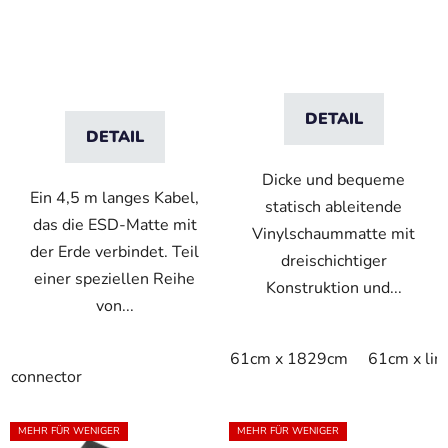
r
Fußmatten
ESD-Matte – blau
o
d
u
k
DETAIL
t
DETAIL
e
Dicke und bequeme
Ein 4,5 m langes Kabel,
statisch ableitende
das die ESD-Matte mit
Vinylschaummatte mit
der Erde verbindet. Teil
dreischichtiger
einer speziellen Reihe
Konstruktion und...
von...
61cm x 1829cm
61cm x li
connector
MEHR FÜR WENIGER
MEHR FÜR WENIGER