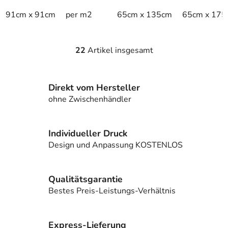
91cm x 91cm
per m2
65cm x 135cm
65cm x 175
22
Artikel insgesamt
S
t
e
Direkt vom Hersteller
u
e
ohne Zwischenhändler
r
e
l
Individueller Druck
e
Design und Anpassung KOSTENLOS
m
e
n
Qualitätsgarantie
t
Bestes Preis-Leistungs-Verhältnis
e
d
e
Express-Lieferung