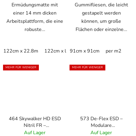
Ermüdungsmatte mit
Gummifliesen, die leicht
einer 14 mm dicken
gestapelt werden
Arbeitsplattform, die eine
können, um große
robuste...
Flächen oder einzelne...
122cm x 22.8m
122cm x linm
91cm x 91cm
60cm x 91cm
per m2
91cm x 
MEHR FÜR WENIGER
MEHR FÜR WENIGER
464 Skywalker HD ESD
573 De-Flex ESD –
Nitril FR –
Modulare
Flammhemmende
Antistatikmatte mit
Auf Lager
Auf Lager