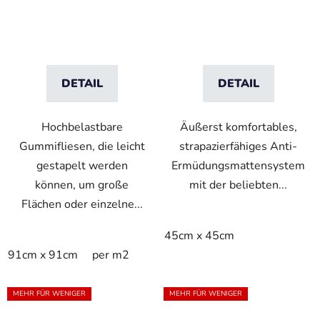
antistatische
Doppelverriegelungssyste
Nitrilfliesen mit
Blasenmuster
DETAIL
DETAIL
Hochbelastbare
Äußerst komfortables,
Gummifliesen, die leicht
strapazierfähiges Anti-
gestapelt werden
Ermüdungsmattensystem
können, um große
mit der beliebten...
Flächen oder einzelne...
45cm x 45cm
91cm x 91cm
per m2
MEHR FÜR WENIGER
MEHR FÜR WENIGER