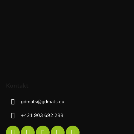
Kontakt
gdmats
@
gdmats.eu
+421 903 692 288