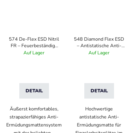
574 De-Flex ESD Nitril
548 Diamond Flex ESD
FR – Feuerbeständige
– Antistatische Anti-
antistatische
Ermüdungsmatte mit
Auf Lager
Auf Lager
Nitrilmatte
Rautenmuster –
schwarz-gelb
DETAIL
DETAIL
Äußerst komfortables,
Hochwertige
strapazierfähiges Anti-
antistatische Anti-
Ermüdungsmattensystem
Ermüdungsmatte für