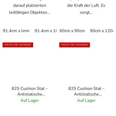
darauf platzierten
die Kraft der Luft. Es
leitfähigen Objekten...
sorgt...
91.4cm x linm
91.4cm x 1829 cm
60cm x 90cm
90cm x 120c
MEHR FÜR WENIGER
MEHR FÜR WENIGER
825 Cushion Stat –
825 Cushion Stat –
Antistatische
Antistatische
Komfortmatte –
Komfortmatte – Grau
Auf Lager
Auf Lager
Schwarz/Gelb