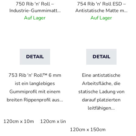
750 Rib 'n' Roll –
754 Rib 'n' Roll ESD –
Industrie-Gummimatte
Antistatische Matte mit
rutschfest mit feinem
3 mm Feinrippung
Auf Lager
Auf Lager
Rippenprofil - ESD - 6
mm
DETAIL
DETAIL
753 Rib 'n' Roll™ 6 mm
Eine antistatische
ist ein langlebiges
Arbeitsfläche, die
Gummiprofil mit einem
statische Ladung von
breiten Rippenprofil aus...
darauf platzierten
leitfähigen...
120cm x 10m
120cm x linm
120cm x 150cm