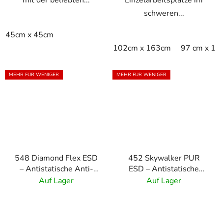
mit der beliebten...
Einzelarbeitsplätze im
schweren...
45cm x 45cm
102cm x 163cm
97 cm x 1
MEHR FÜR WENIGER
MEHR FÜR WENIGER
548 Diamond Flex ESD
452 Skywalker PUR
– Antistatische Anti-
ESD – Antistatische
Ermüdungsmatte mit
Polyurethanmatte mit
Auf Lager
Auf Lager
Rautenmuster –
Blasenmuster
schwarz