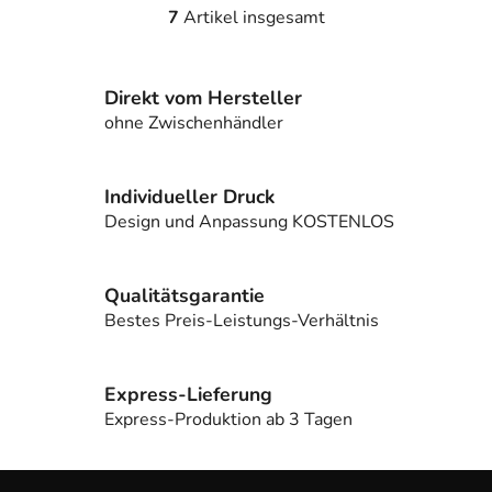
7
Artikel insgesamt
S
t
e
Direkt vom Hersteller
u
e
ohne Zwischenhändler
r
e
l
Individueller Druck
e
Design und Anpassung KOSTENLOS
m
e
n
Qualitätsgarantie
t
Bestes Preis-Leistungs-Verhältnis
e
d
e
Express-Lieferung
r
Express-Produktion ab 3 Tagen
L
i
F
s