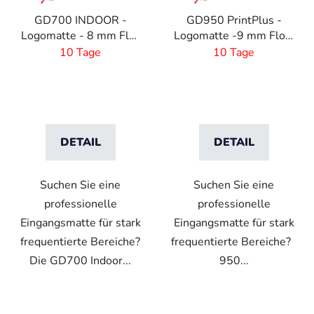
e
GD700 INDOOR -
GD950 PrintPlus -
r
Logomatte - 8 mm Flor
Logomatte -9 mm Flor-
P
- größe nach Maß
Größe nach Maß
10 Tage
10 Tage
r
o
d
u
k
DETAIL
DETAIL
t
e
Suchen Sie eine
Suchen Sie eine
professionelle
professionelle
Eingangsmatte für stark
Eingangsmatte für stark
frequentierte Bereiche?
frequentierte Bereiche?
Die GD700 Indoor...
950...