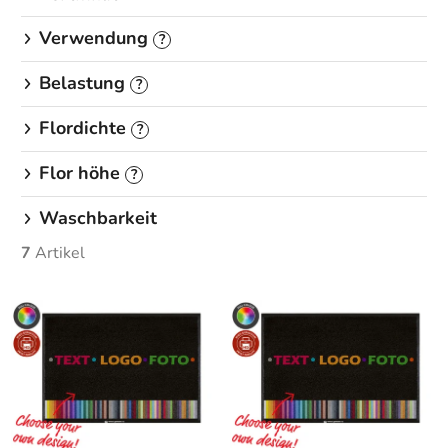
Verwendung
?
Belastung
?
Flordichte
?
Flor höhe
?
Waschbarkeit
7
Artikel
L
i
s
t
e
d