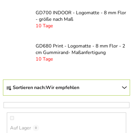
GD700 INDOOR - Logomatte - 8 mm Flor
- größe nach Maß
10 Tage
GD680 Print - Logomatte - 8 mm Flor - 2
cm Gummirand- Maßanfertigung
10 Tage
P
Sortieren nach:
Wir empfehlen
r
o
d
u
k
Auf Lager
t
0