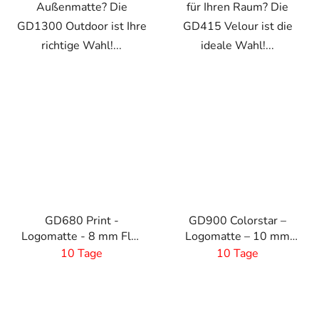
Außenmatte? Die
für Ihren Raum? Die
GD1300 Outdoor ist Ihre
GD415 Velour ist die
richtige Wahl!...
ideale Wahl!...
GD680 Print -
GD900 Colorstar –
Logomatte - 8 mm Flor
Logomatte – 10 mm
- 2 cm Gummirand-
Flor - Maßanfertigung
10 Tage
10 Tage
Maßanfertigung