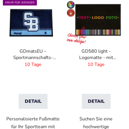
L
MEHR FÜR WENIGER
i
s
t
e
d
e
GDmatsEU –
GD580 light -
r
Sportmannschafts-
Logomatte - mit
P
Logomatte – 60 x 40
eigenem Design - 5 mm
10 Tage
10 Tage
r
cm
Flor - Maßanfertigung
o
d
u
k
DETAIL
DETAIL
t
e
Personalisierte Fußmatte
Suchen Sie eine
für Ihr Sportteam mit
hochwertige