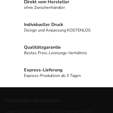
Direkt vom Hersteller
u
e
ohne Zwischenhändler
r
e
l
Individueller Druck
e
Design und Anpassung KOSTENLOS
m
e
n
Qualitätsgarantie
t
Bestes Preis-Leistungs-Verhältnis
e
d
e
Express-Lieferung
r
Express-Produktion ab 3 Tagen
L
i
F
s
u
t
Newsletter abonnieren
e
ß
z
Legen Sie Ihre E-Mail ein und wir werden Ihnen