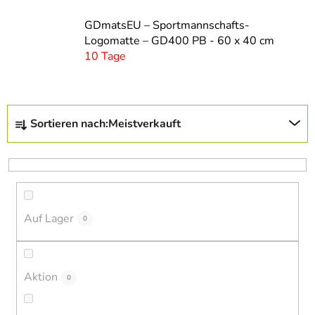
GDmatsEU – Sportmannschafts-
Logomatte – GD400 PB - 60 x 40 cm
10 Tage
P
Sortieren nach:
Meistverkauft
r
o
d
u
k
Auf Lager
t
0
s
o
r
Aktion
0
t
i