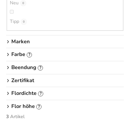
Neu
0
e
r
u
Tipp
0
n
g
Marken
Farbe
?
Beendung
?
Zertifikat
Flordichte
?
Flor höhe
?
3
Artikel