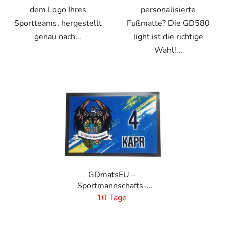
dem Logo Ihres
personalisierte
Sportteams, hergestellt
Fußmatte? Die GD580
genau nach...
light ist die richtige
Wahl!...
GDmatsEU –
Sportmannschafts-
Logomatte – GD400 PB
10 Tage
- 60 x 40 cm