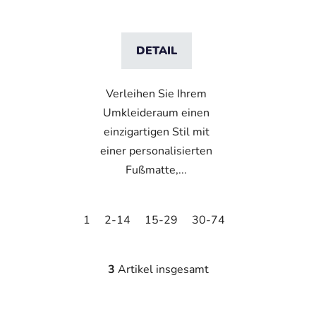
DETAIL
Verleihen Sie Ihrem
Umkleideraum einen
einzigartigen Stil mit
einer personalisierten
Fußmatte,...
1
2-14
15-29
30-74
75-104
105
3
Artikel insgesamt
S
t
e